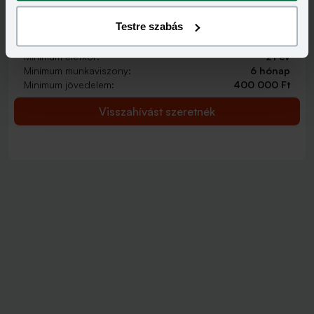
2 000 000 - 15 000 000 Ft
THM
KAMAT
Testre szabás
12,70 - 14,99%
9,99 - 13,49%
KEDVEZMÉNY FELTÉTELEI
Minimum életkor:
21 év
Minimum munkaviszony:
6 hónap
Minimum jövedelem:
400 000 Ft
Visszahívást szeretnék