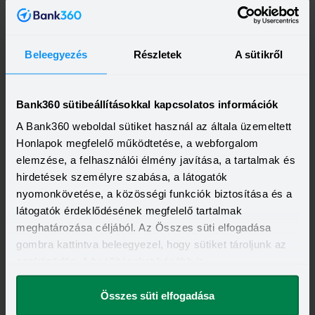
Beleegyezés
Részletek
A sütikről
OTP Bank Személyi kölcsön
HITELÖSSZEG
Bank360 sütibeállításokkal kapcsolatos információk
500 000 - 15 000 000 Ft
THM
KAMAT
A Bank360 weboldal sütiket használ az általa üzemeltett
13,20 - 21,10%
10,99 - 18,49%
KEDVEZMÉNY FELTÉTELEI
Honlapok megfelelő működtetése, a webforgalom
Minimum életkor:
21 év
elemzése, a felhasználói élmény javítása, a tartalmak és
Minimum munkaviszony:
6 hónap
hirdetések személyre szabása, a látogatók
Minimum jövedelem:
214 000 Ft
nyomonkövetése, a közösségi funkciók biztosítása és a
Visszahívást szeretnék
látogatók érdeklődésének megfelelő tartalmak
meghatározása céljából. Az Összes süti elfogadása
gombra kattintva beleegyezel, hogy sütiket tároljunk az
eszközödön. A beállításokat később is
megváltoztathatod.
OTP Otthon Személyi Kölcsön
Összes süti elfogadása
HITELÖSSZEG