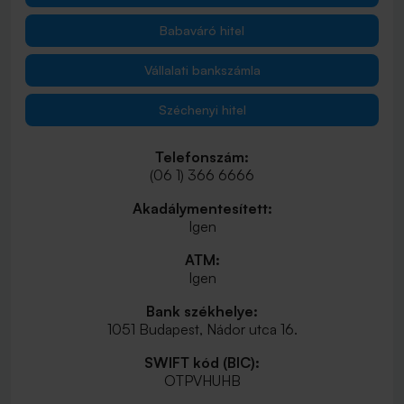
Babaváró hitel
Vállalati bankszámla
Széchenyi hitel
Telefonszám:
(06 1) 366 6666
Akadálymentesített:
Igen
ATM:
Igen
Bank székhelye:
1051 Budapest, Nádor utca 16.
SWIFT kód (BIC):
OTPVHUHB