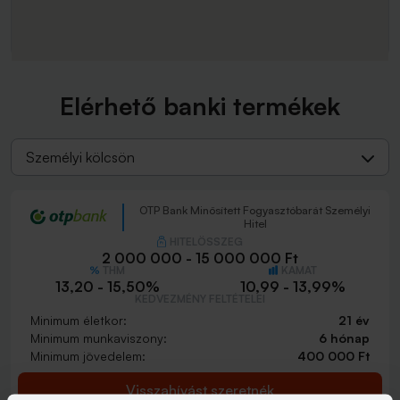
Elérhető banki termékek
Személyi kölcsön
OTP Bank Minősített Fogyasztóbarát Személyi
Hitel
HITELÖSSZEG
2 000 000 - 15 000 000 Ft
THM
KAMAT
13,20 - 15,50%
10,99 - 13,99%
KEDVEZMÉNY FELTÉTELEI
Minimum életkor:
21 év
Minimum munkaviszony:
6 hónap
Minimum jövedelem:
400 000 Ft
Visszahívást szeretnék