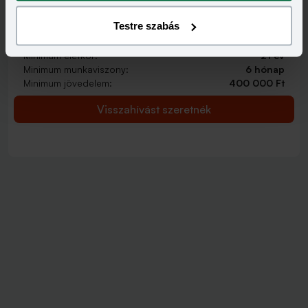
2 000 000 - 15 000 000 Ft
THM
KAMAT
Testre szabás
12,70 - 14,99%
9,99 - 13,49%
KEDVEZMÉNY FELTÉTELEI
Minimum életkor:
21 év
Minimum munkaviszony:
6 hónap
Minimum jövedelem:
400 000 Ft
Visszahívást szeretnék