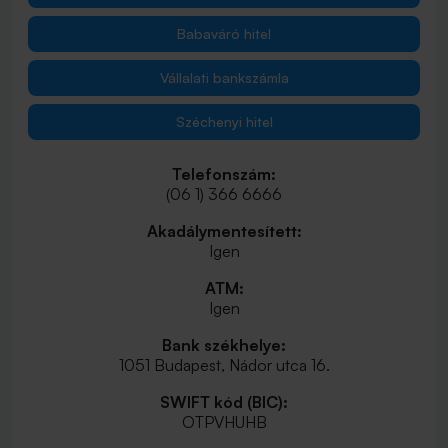
Babaváró hitel
Vállalati bankszámla
Széchenyi hitel
Telefonszám:
(06 1) 366 6666
Akadálymentesített:
Igen
ATM:
Igen
Bank székhelye:
1051 Budapest, Nádor utca 16.
SWIFT kód (BIC):
OTPVHUHB