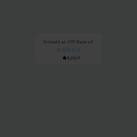
Értékeld
az
OTP Bank
-ot!
5,00
/
1