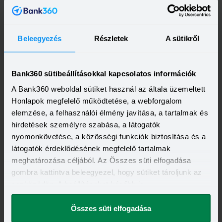
Beleegyezés
Részletek
A sütikről
OTP Bank Személyi kölcsön
HITELÖSSZEG
Bank360 sütibeállításokkal kapcsolatos információk
500 000 - 15 000 000 Ft
THM
KAMAT
A Bank360 weboldal sütiket használ az általa üzemeltett
13,20 - 21,10%
10,99 - 18,49%
KEDVEZMÉNY FELTÉTELEI
Honlapok megfelelő működtetése, a webforgalom
Minimum életkor:
21 év
elemzése, a felhasználói élmény javítása, a tartalmak és
Minimum munkaviszony:
6 hónap
hirdetések személyre szabása, a látogatók
Minimum jövedelem:
214 000 Ft
nyomonkövetése, a közösségi funkciók biztosítása és a
Visszahívást szeretnék
látogatók érdeklődésének megfelelő tartalmak
meghatározása céljából. Az Összes süti elfogadása
gombra kattintva beleegyezel, hogy sütiket tároljunk az
eszközödön. A beállításokat később is
megváltoztathatod.
OTP Otthon Személyi Kölcsön
Összes süti elfogadása
HITELÖSSZEG