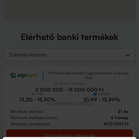
Elérhető banki termékek
Személyi kölcsön
OTP Bank Minősített Fogyasztóbarát Személyi
Hitel
HITELÖSSZEG
2 000 000 - 15 000 000 Ft
THM
KAMAT
13,20 - 15,50%
10,99 - 13,99%
KEDVEZMÉNY FELTÉTELEI
Minimum életkor:
21 év
Minimum munkaviszony:
6 hónap
Minimum jövedelem:
400 000 Ft
Visszahívást szeretnék