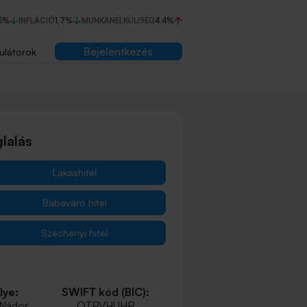
5%
INFLÁCIÓ
1,7%
MUNKANÉLKÜLISÉG
4,4%
Bejelentkezés
ulátorok
lalás
Lakáshitel
Babaváró hitel
Széchenyi hitel
lye:
SWIFT kód (BIC):
 Nádor
OTPVHUHB