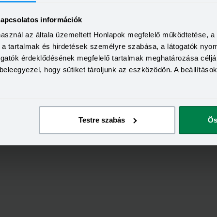
kapcsolatos információk
használ az általa üzemeltett Honlapok megfelelő működtetése, 
KEDVEZMÉNY 
a, a tartalmak és hirdetések személyre szabása, a látogatók ny
Minimum életkor:
HITELÖSSZEG
togatók érdeklődésének megfelelő tartalmak meghatározása céljá
Minimum munkaviszony:
2 000 000 - 15 000 000 Ft
beleegyezel, hogy sütiket tároljunk az eszközödön. A beállításo
THM
Minimum jövedelem:
12,70 - 14,99%
KAMAT
ön
Visszahívás
9,99 - 13,49%
Testre szabás
Ös