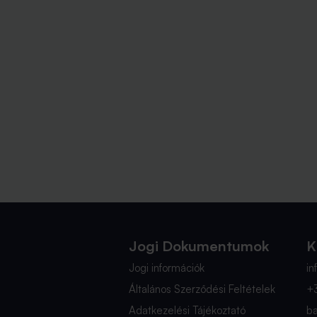
Jogi Dokumentumok
K
Jogi információk
i
Általános Szerződési Feltételek
+
Adatkezelési Tájékoztató
b