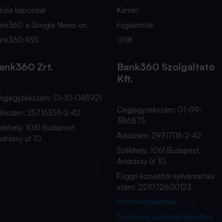
dia kapcsolat
Karrier
ank360 a Google News-on
Fogalomtár
ank360 RSS
GYIK
ank360 Zrt.
Bank360 Szolgáltató
Kft.
égjegyzékszám: 01-10-048921
Cégjegyzékszám: 01-09-
dószám: 25716355-2-42
386875
ékhely: 1061 Budapest,
Adószám: 29317116-2-42
drássy út 10.
Székhely: 1061 Budapest,
Andrássy út 10.
Függő közvetítői nyilvántartási
szám: 221072600123
Intézménykeresés
Tovább az üzletszabályzathoz