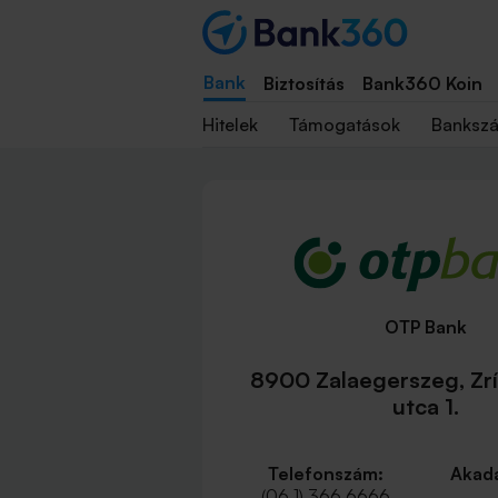
Bank
Biztosítás
Bank360 Koin
Hitelek
Támogatások
Banksz
OTP Bank
8900 Zalaegerszeg, Zrí
utca 1.
Telefonszám:
Akadá
(06 1) 366 6666