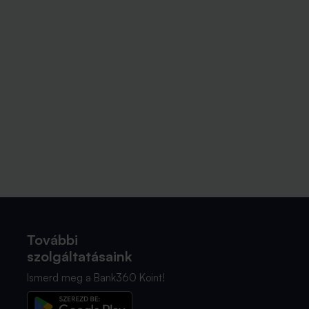
További
szolgáltatásaink
Ismerd meg a Bank360 Koint!