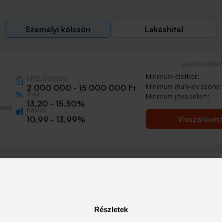
Személyi kölcsön
Lakáshitel
KEDVEZMÉNY 
Minimum életkor:
HITELÖSSZEG
Minimum munkaviszony:
2 000 000 - 15 000 000 Ft
THM
Minimum jövedelem:
13,20 - 15,50%
barát
KAMAT
Visszahívás
10,99 - 13,99%
KEDVEZMÉNY 
Minimum életkor:
HITELÖSSZEG
Minimum munkaviszony:
500 000 - 15 000 000 Ft
THM
Minimum jövedelem:
13,20 - 21,10%
Részletek
KAMAT
n
Visszahívás
10,99 - 18,49%