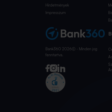
Hirdetmények
Mé
Impresszum
B
B
B
Bank360 2026Ⓒ - Minden jog
C
fenntartva.
A
Sz
An