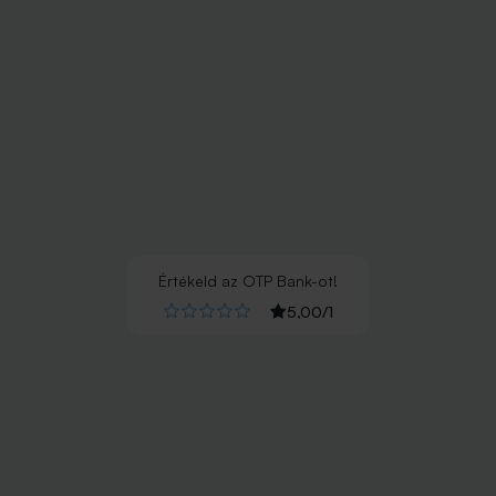
Értékeld
az
OTP Bank
-ot!
5,00
/
1