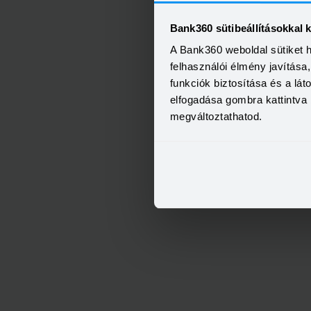
Bank360 sütibeállításokkal 
A Bank360 weboldal sütiket 
felhasználói élmény javítás
funkciók biztosítása és a lá
elfogadása gombra kattintva 
megváltoztathatod.
OTP Otthon Személyi Kölcs