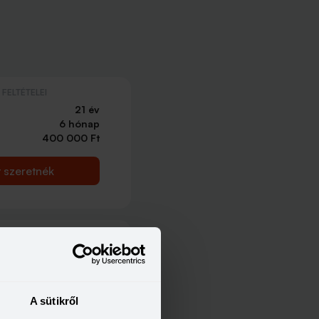
FELTÉTELEI
21 év
6 hónap
400 000 Ft
t szeretnék
FELTÉTELEI
21 év
6 hónap
214 000 Ft
A sütikről
t szeretnék