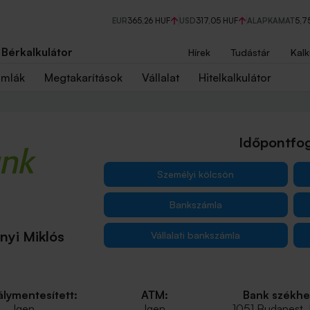
EUR
365,26 HUF
USD
317,05 HUF
ALAPKAMAT
5,7
Bérkalkulátor
Hírek
Tudástár
Kalk
ámlák
Megtakarítások
Vállalat
Hitelkalkulátor
Időpontfog
Személyi kölcsön
Bankszámla
nyi Miklós
Vállalati bankszámla
lymentesített:
ATM:
Bank székhe
Igen
Igen
1051 Budapest,