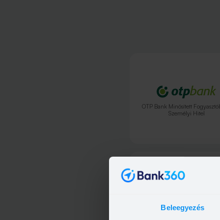
OTP Bank Minősített Fogyasztó
Személyi Hitel
Beleegyezés
OTP Bank Személyi kölcsö