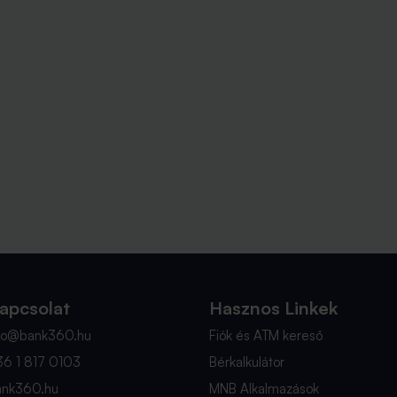
apcsolat
Hasznos Linkek
nfo@bank360.hu
Fiók és ATM kereső
36 1 817 0103
Bérkalkulátor
ank360.hu
MNB Alkalmazások