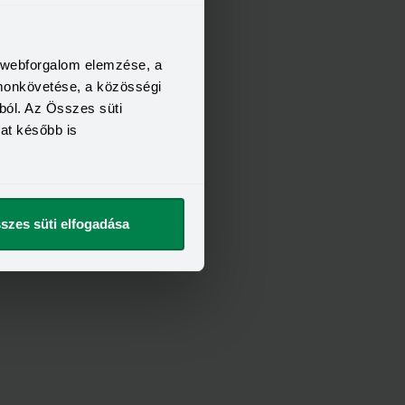
a webforgalom elemzése, a
FELTÉTELEI
omonkövetése, a közösségi
21 év
ból. Az Összes süti
6 hónap
kat később is
400 000 Ft
t szeretnék
szes süti elfogadása