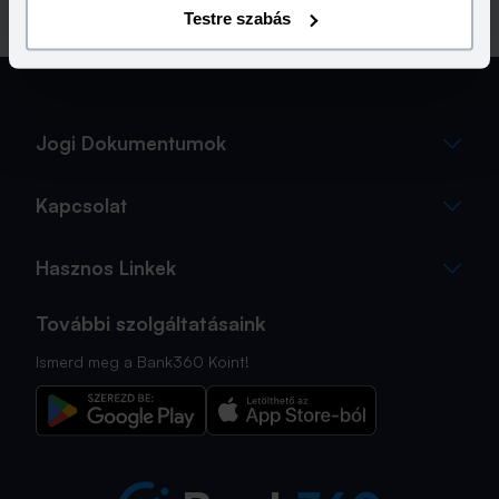
Testre szabás
Jogi Dokumentumok
Kapcsolat
Hasznos Linkek
További szolgáltatásaink
Ismerd meg a Bank360 Koint!