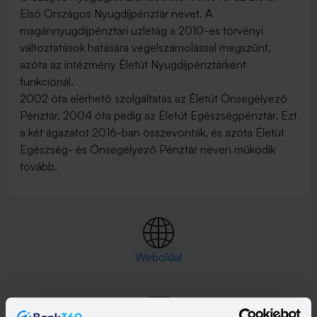
Első Országos Nyugdíjpénztár nevet. A
magánnyugdíjpénztári üzletág a 2010-es törvényi
változtatások hatására végelszámolással megszűnt,
azóta az intézmény Életút Nyugdíjpénztárként
funkcionál.
2002 óta elérhető szolgáltatás az Életút Önsegélyező
Pénztár, 2004 óta pedig az Életút Egészségpénztár. Ezt
a két ágazatot 2016-ban összevonták, és azóta Életút
Egészség- és Önsegélyező Pénztár néven működik
tovább.
Weboldal