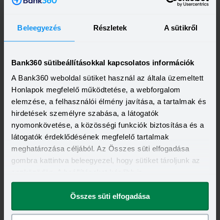
info@eletut.hu
Beleegyezés
Részletek
A sütikről
Bank360 sütibeállításokkal kapcsolatos információk
Telebank száma(i):
+36 1 201 5003
A Bank360 weboldal sütiket használ az általa üzemeltett
+36 1 487 0166
Honlapok megfelelő működtetése, a webforgalom
elemzése, a felhasználói élmény javítása, a tartalmak és
hirdetések személyre szabása, a látogatók
nyomonkövetése, a közösségi funkciók biztosítása és a
Telefonszám:
látogatók érdeklődésének megfelelő tartalmak
+36 1 201 5003
meghatározása céljából. Az Összes süti elfogadása
+36 1 487 0166
gombra kattintva beleegyezel, hogy sütiket tároljunk az
eszközödön. A beállításokat később is
megváltoztathatod.
Összes süti elfogadása
Életút Nyugdíjpénztár Facebook