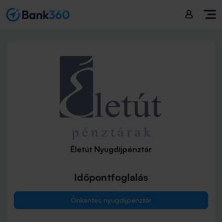
Életút Nyugdíjpénztár
Időpontfoglalás
Önkéntes nyugdíjpénztár