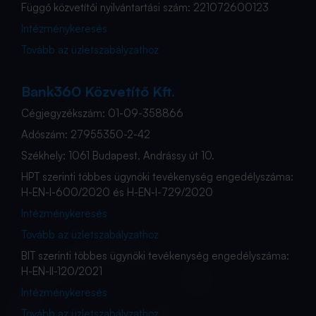
Függő közvetítői nyilvántartási szám: 221072600123
Intézménykeresés
Tovább az üzletszabályzathoz
Bank360 Közvetítő Kft.
Cégjegyzékszám: 01-09-358866
Adószám: 27955350-2-42
Székhely: 1061 Budapest, Andrássy út 10.
HPT szerinti többes ügynöki tevékenység engedélyszáma:
H-EN-I-600/2020 és H-EN-I-729/2020
Intézménykeresés
Tovább az üzletszabályzathoz
BIT szerinti többes ügynöki tevékenység engedélyszáma:
H-EN-II-120/2021
Intézménykeresés
Tovább az üzletszabályzathoz