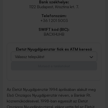
Bank székhelye:
1122 Budapest, Krisztina krt. 7.
Telefonszám:
+36 1 201 5003
SWIFT kód (BIC):
BACXHUHB
Életút Nyugdíjpénztár fiók és ATM kereső
Válassz települést
Mutasd a találatokat
Az Életút Nyugdíjpénztár 1994 áprilisában alakult meg
Első Országos Nyugdíjpénztár néven, a Bankár Rt.
közreműködésével. 1998-ban egyesült az Életút
Országos Nyugdíjpénztárral, ekkor vette fel az Életút