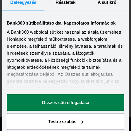
Beleegyezés
Részletek
A sütikről
Ügyfélszolgálat:
Bank360 sütibeállításokkal kapcsolatos információk
+36 1 452 3580
A Bank360 weboldal sütiket használ az általa üzemeltett
Honlapok megfelelő működtetése, a webforgalom
elemzése, a felhasználói élmény javítása, a tartalmak és
hirdetések személyre szabása, a látogatók
Telefonszám:
nyomonkövetése, a közösségi funkciók biztosítása és a
+36 1 452 3580
látogatók érdeklődésének megfelelő tartalmak
meghatározása céljából. Az Összes süti elfogadása
gombra kattintva beleegyezel, hogy sütiket tároljunk az
eszközödön. A beállításokat később is
EUB Facebook oldal
megváltoztathatod.
Összes süti elfogadása
Testre szabás