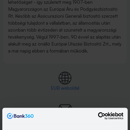
lehetőséget - így született meg 1907-ben
Magyarországon az Európai Áru és Podgyászbiztosító
Rt. Később az Assicurazioni Generali biztosító szerzett
többségi tulajdont a vállalatban, az államosítás után
azonban több évtizeden át szünetelt a magyarországi
tevékenység. Végül 1997-ben, 90 évvel az alapítás után
alakult meg az önálló Európai Utazási Biztosító Zrt., mely
a mai napig ebben a formában működik.
EUB weboldal
ugyfelszolgalat@eub.hu