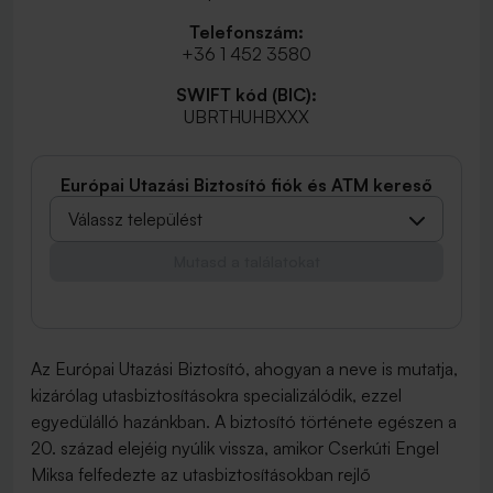
Telefonszám:
+36 1 452 3580
SWIFT kód (BIC):
UBRTHUHBXXX
Európai Utazási Biztosító fiók és ATM kereső
Válassz települést
Mutasd a találatokat
Az Európai Utazási Biztosító, ahogyan a neve is mutatja,
kizárólag utasbiztosításokra specializálódik, ezzel
egyedülálló hazánkban. A biztosító története egészen a
20. század elejéig nyúlik vissza, amikor Cserkúti Engel
Miksa felfedezte az utasbiztosításokban rejlő