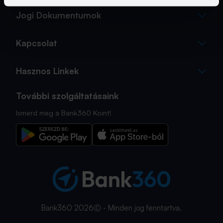
Jogi Dokumentumok
Kapcsolat
Hasznos Linkek
További szolgáltatásaink
Ismerd meg a Bank360 Koint!
Bank360 2026Ⓒ - Minden jog fenntartva.