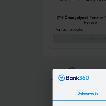
IZYS Önsegélyező Pénztár 
kereső
Válassz települést
Mutasd a találatoka
IZYS Önsegélyező Pénztár
weboldal
Beleegyezés