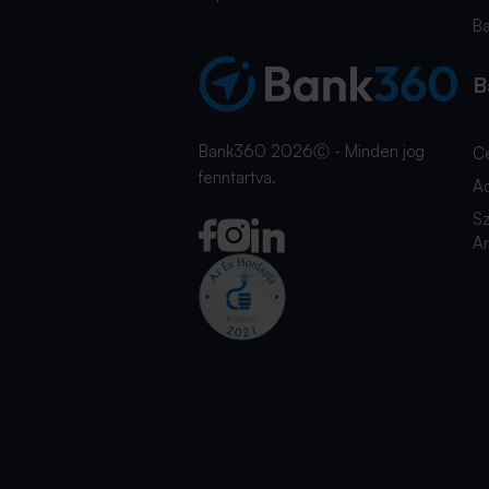
B
B
Bank360 2026Ⓒ - Minden jog
C
fenntartva.
A
Sz
An