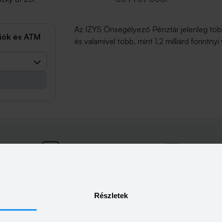
Az IZYS Önsegélyező Pénztár jelenleg több
fiók és ATM
és valamivel több, mint 1,2 milliárd forintny
t
IZYS állásajánlatok
ugyfelszolgalat@izys.hu
Részletek