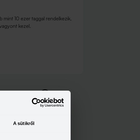
 mint 10 ezer taggal rendelkezik,
i vagyont kezel.
Ügyfélszolgálat:
06 1 769 0061
A sütikről