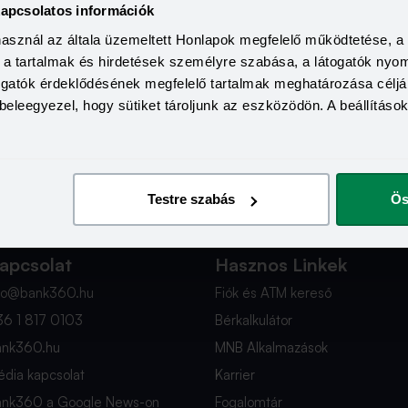
kapcsolatos információk
használ az általa üzemeltett Honlapok megfelelő működtetése, 
IZYS Facebook oldal
a, a tartalmak és hirdetések személyre szabása, a látogatók ny
togatók érdeklődésének megfelelő tartalmak meghatározása céljá
beleegyezel, hogy sütiket tároljunk az eszközödön. A beállításo
Testre szabás
Ös
apcsolat
Hasznos Linkek
nfo@bank360.hu
Fiók és ATM kereső
36 1 817 0103
Bérkalkulátor
ank360.hu
MNB Alkalmazások
dia kapcsolat
Karrier
ank360 a Google News-on
Fogalomtár