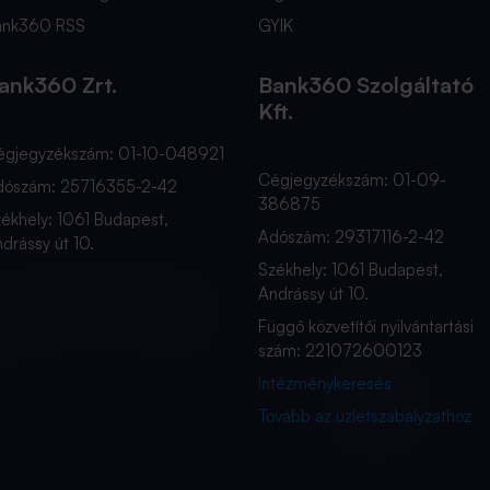
ank360 RSS
GYIK
ank360 Zrt.
Bank360 Szolgáltató
Kft.
égjegyzékszám: 01-10-048921
Cégjegyzékszám: 01-09-
dószám: 25716355-2-42
386875
ékhely: 1061 Budapest,
Adószám: 29317116-2-42
drássy út 10.
Székhely: 1061 Budapest,
Andrássy út 10.
Függő közvetítői nyilvántartási
szám: 221072600123
Intézménykeresés
Tovább az üzletszabályzathoz