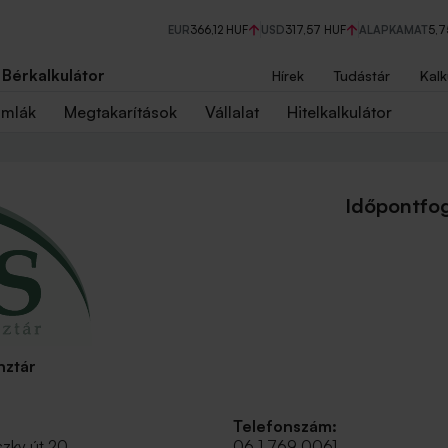
EUR
366,12 HUF
USD
317,57 HUF
ALAPKAMAT
5,
Bérkalkulátor
Hírek
Tudástár
Kalk
ámlák
Megtakarítások
Vállalat
Hitelkalkulátor
Időpontfog
nztár
Telefonszám:
szky út 20.
06 1 769 0061