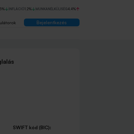
75%
INFLÁCIÓ
1,2%
MUNKANÉLKÜLISÉG
4,4%
Bejelentkezés
ulátorok
lalás
SWIFT kód (BIC):