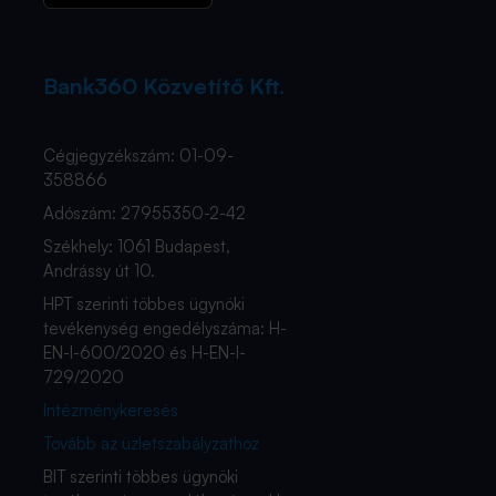
Bank360 Közvetítő Kft.
Cégjegyzékszám: 01-09-
358866
Adószám: 27955350-2-42
Székhely: 1061 Budapest,
Andrássy út 10.
HPT szerinti többes ügynöki
tevékenység engedélyszáma: H-
EN-I-600/2020 és H-EN-I-
729/2020
Intézménykeresés
Tovább az üzletszabályzathoz
BIT szerinti többes ügynöki