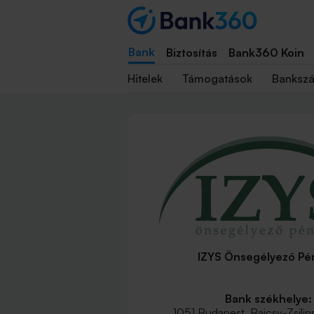
Bank
Biztosítás
Bank360 Koin
Hitelek
Támogatások
Banksz
IZYS Önsegélyező Pé
Bank székhelye:
1051 Budapest, Bajcsy-Zsilin