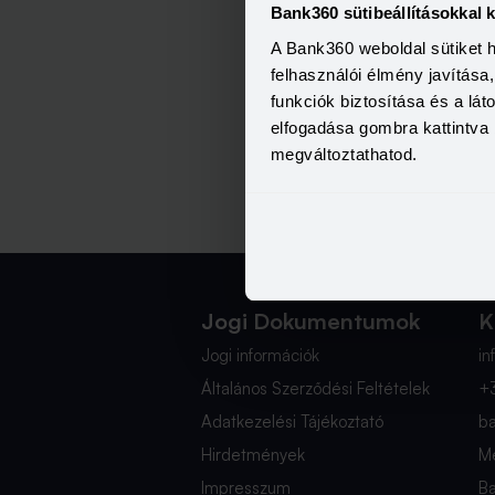
Bank360 sütibeállításokkal 
A Bank360 weboldal sütiket 
Telefonszám:
felhasználói élmény javítás
06 1 769 0061
funkciók biztosítása és a lá
elfogadása gombra kattintva 
megváltoztathatod.
Jogi Dokumentumok
K
Jogi információk
i
Általános Szerződési Feltételek
+
Adatkezelési Tájékoztató
b
Hirdetmények
Mé
Impresszum
B