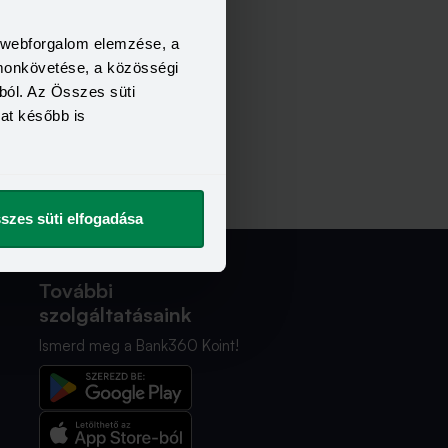
a webforgalom elemzése, a
omonkövetése, a közösségi
ból. Az Összes süti
kat később is
szes süti elfogadása
További
szolgáltatásaink
Ismerd meg a Bank360 Koint!