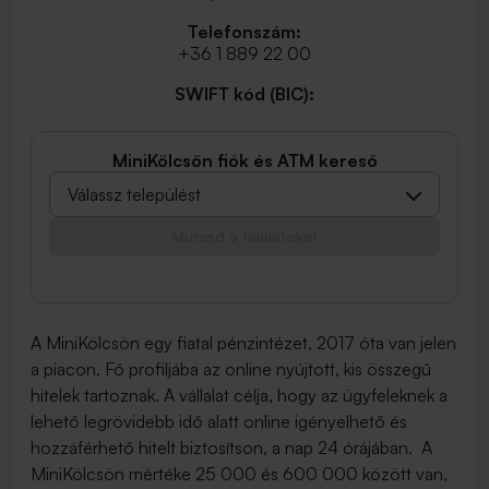
Telefonszám:
+36 1 889 22 00
SWIFT kód (BIC):
MiniKölcsön fiók és ATM kereső
Válassz települést
Mutasd a találatokat
A MiniKölcsön egy fiatal pénzintézet, 2017 óta van jelen
a piacon. Fő profiljába az online nyújtott, kis összegű
hitelek tartoznak. A vállalat célja, hogy az ügyfeleknek a
lehető legrövidebb idő alatt online igényelhető és
hozzáférhető hitelt biztosítson, a nap 24 órájában. A
MiniKölcsön mértéke 25 000 és 600 000 között van,