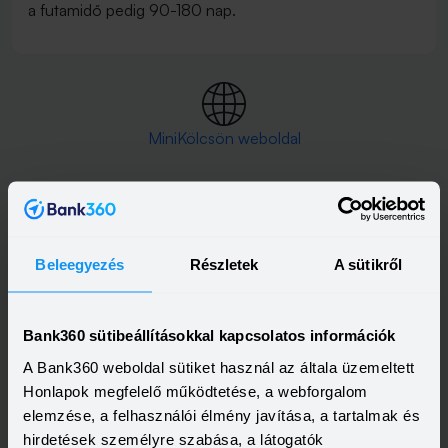
a futamidő pedig 90-180 nap.
MiniKölcsön weboldal
Telebank száma(i):
Beleegyezés
Részletek
A sütikről
+36 1 889 22 00
Bank360 sütibeállításokkal kapcsolatos információk
A Bank360 weboldal sütiket használ az általa üzemeltett
Telefonszám:
Honlapok megfelelő működtetése, a webforgalom
+36 1 889 22 00
elemzése, a felhasználói élmény javítása, a tartalmak és
hirdetések személyre szabása, a látogatók