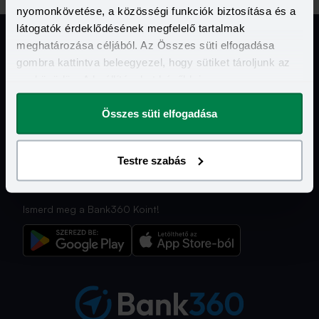
nyomonkövetése, a közösségi funkciók biztosítása és a
látogatók érdeklődésének megfelelő tartalmak
meghatározása céljából. Az Összes süti elfogadása
gombra kattintva beleegyezel, hogy sütiket tároljunk az
Jogi Dokumentumok
eszközödön. A beállításokat később is
megváltoztathatod.
Kapcsolat
Összes süti elfogadása
Hasznos Linkek
Testre szabás
További szolgáltatásaink
Ismerd meg a Bank360 Koint!