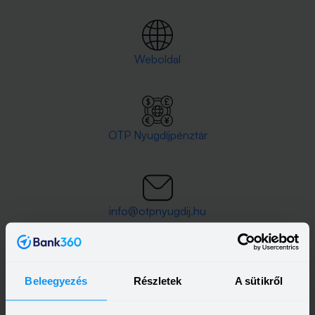
Weboldal
OTP Nyugdíjpénztár
info@otpnyugdij.hu
Beleegyezés
Részletek
A sütikről
Telebank száma(i):
+36 1 3666 555