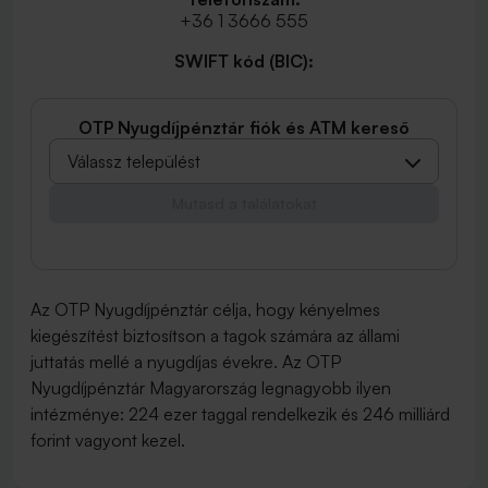
+36 1 3666 555
SWIFT kód (BIC):
OTP Nyugdíjpénztár fiók és ATM kereső
Válassz települést
Mutasd a találatokat
Az OTP Nyugdíjpénztár célja, hogy kényelmes
kiegészítést biztosítson a tagok számára az állami
juttatás mellé a nyugdíjas évekre. Az OTP
Nyugdíjpénztár Magyarország legnagyobb ilyen
intézménye: 224 ezer taggal rendelkezik és 246 milliárd
forint vagyont kezel.