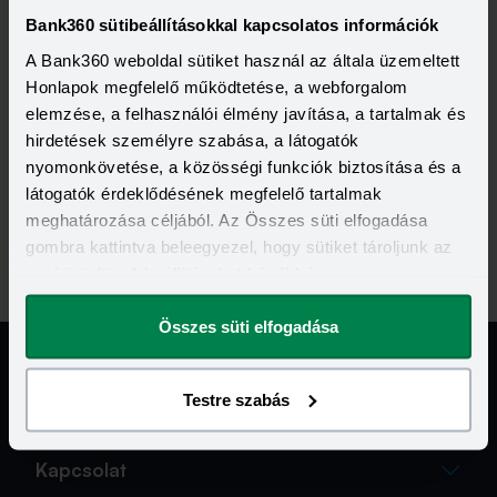
Bank360 sütibeállításokkal kapcsolatos információk
A Bank360 weboldal sütiket használ az általa üzemeltett
Honlapok megfelelő működtetése, a webforgalom
Telefonszám:
elemzése, a felhasználói élmény javítása, a tartalmak és
+36 1 3666 555
hirdetések személyre szabása, a látogatók
nyomonkövetése, a közösségi funkciók biztosítása és a
látogatók érdeklődésének megfelelő tartalmak
meghatározása céljából. Az Összes süti elfogadása
OTP Nyugdíjpénztár Facebook
gombra kattintva beleegyezel, hogy sütiket tároljunk az
eszközödön. A beállításokat később is
megváltoztathatod.
Összes süti elfogadása
Testre szabás
Jogi Dokumentumok
Kapcsolat