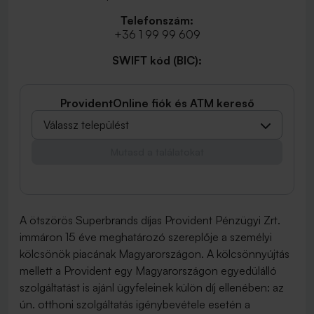
Telefonszám:
+36 1 99 99 609
SWIFT kód (BIC):
ProvidentOnline fiók és ATM kereső
Válassz települést
Mutasd a találatokat
A ötszörös Superbrands díjas Provident Pénzügyi Zrt.
immáron 15 éve meghatározó szereplője a személyi
kölcsönök piacának Magyarországon. A kölcsönnyújtás
mellett a Provident egy Magyarországon egyedülálló
szolgáltatást is ajánl ügyfeleinek külön díj ellenében: az
ún. otthoni szolgáltatás igénybevétele esetén a