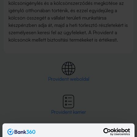
kölcsönigénylés és a kölcsönszerződés megkötése az
igénylő otthonában történik, és ezzel egyidejűleg a
kölcsön összegét a vállalat területi munkatársa
készpénzben adja át, majd a heti törlesztő részletekért is
személyesen keresi fel az ügyfeleket. A Provident a
kölcsönök mellett biztosítási termékeket is értékesít.
Provident weboldal
Provident karrier