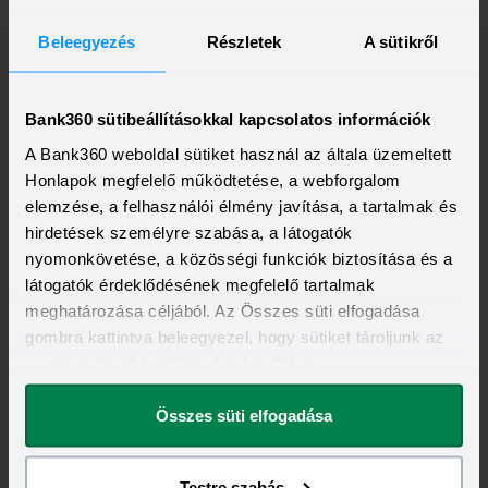
provident@provident.hu
Beleegyezés
Részletek
A sütikről
Bank360 sütibeállításokkal kapcsolatos információk
Telebank száma(i):
A Bank360 weboldal sütiket használ az általa üzemeltett
+36 1 99 99 609
Honlapok megfelelő működtetése, a webforgalom
elemzése, a felhasználói élmény javítása, a tartalmak és
hirdetések személyre szabása, a látogatók
nyomonkövetése, a közösségi funkciók biztosítása és a
Telefonszám:
látogatók érdeklődésének megfelelő tartalmak
+36 1 99 99 609
meghatározása céljából. Az Összes süti elfogadása
gombra kattintva beleegyezel, hogy sütiket tároljunk az
eszközödön. A beállításokat később is
megváltoztathatod.
Összes süti elfogadása
Provident Facebook oldal
Testre szabás