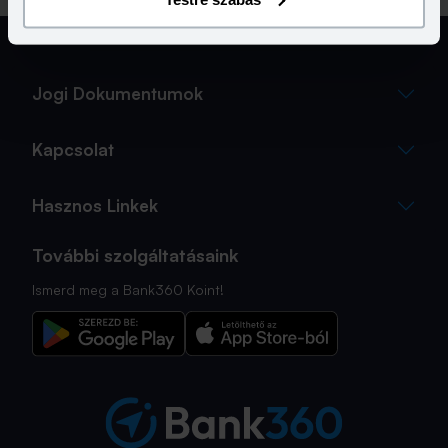
Jogi Dokumentumok
Kapcsolat
Hasznos Linkek
További szolgáltatásaink
Ismerd meg a Bank360 Koint!