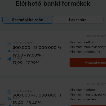
Elérhető banki termékek
Személyi kölcsön
Lakáshitel
KEDVEZMÉNY 
Minimum életkor:
HITELÖSSZEG
Minimum munkaviszony:
300 000 - 15 000 000 Ft
THM
Minimum jövedelem:
19,60 - 19,60%
KAMAT
n
Visszahívás
17,99 - 17,99%
KEDVEZMÉNY 
Minimum életkor:
HITELÖSSZEG
Minimum munkaviszony:
300 000 - 15 000 000 Ft
THM
Minimum jövedelem:
18,40 - 18,40%
Aktív
KAMAT