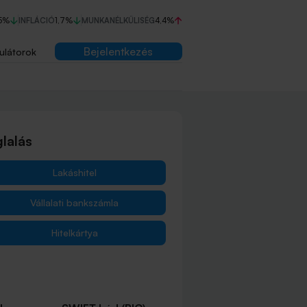
5%
INFLÁCIÓ
1,7%
MUNKANÉLKÜLISÉG
4,4%
Bejelentkezés
ulátorok
lalás
Lakáshitel
Vállalati bankszámla
Hitelkártya