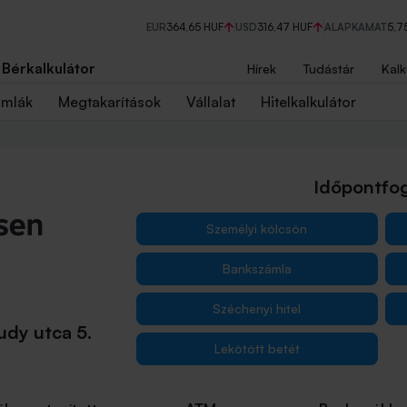
EUR
364,65 HUF
USD
316,47 HUF
ALAPKAMAT
5,7
Bérkalkulátor
Hírek
Tudástár
Kalk
ámlák
Megtakarítások
Vállalat
Hitelkalkulátor
Időpontfog
Személyi kölcsön
Bankszámla
Széchenyi hitel
udy utca 5.
Lekötött betét