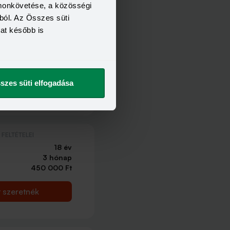
omonkövetése, a közösségi
ból. Az Összes süti
kat később is
FELTÉTELEI
18 év
3 hónap
450 000 Ft
szes süti elfogadása
t szeretnék
FELTÉTELEI
18 év
3 hónap
450 000 Ft
t szeretnék