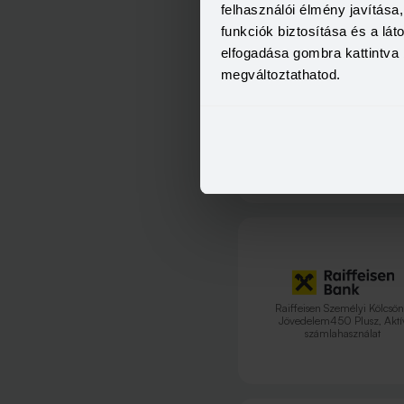
felhasználói élmény javítás
funkciók biztosítása és a lá
elfogadása gombra kattintva 
megváltoztathatod.
Raiffeisen Személyi Kölcsön
Jövedelem450
Raiffeisen Személyi Kölcsön
Jövedelem450 Plusz, Aktí
számlahasználat