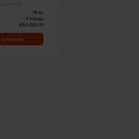
FELTÉTELEI
18 év
3 hónap
450 000 Ft
t szeretnék