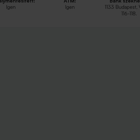
lymentesített:
ATM:
Bank székhe
Igen
Igen
1133 Budapest, 
116-118.