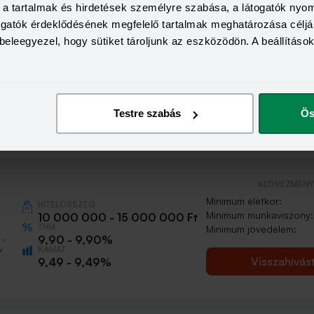
a, a tartalmak és hirdetések személyre szabása, a látogatók ny
togatók érdeklődésének megfelelő tartalmak meghatározása céljá
beleegyezel, hogy sütiket tároljunk az eszközödön. A beállításo
KEDVEZMÉNY 
Minimum életkor:
HITELÖSSZEG
Minimum munkaviszony:
2 000 000 - 15 000 000 Ft
THM
Minimum jövedelem:
12,70 - 12,70%
 -
KAMAT
Testre szabás
Ös
Visszahívás
11,99 - 11,99%
KEDVEZMÉNY 
Minimum életkor:
HITELÖSSZEG
Minimum munkaviszony:
10 000 000 - 15 000 000 Ft
THM
Minimum jövedelem:
9,90 - 9,90%
 -
KAMAT
v
Visszahívás
9,49 - 9,49%