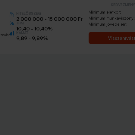
KEDVEZMÉNY 
Minimum életkor:
HITELÖSSZEG
Minimum munkaviszony:
2 000 000 - 15 000 000 Ft
THM
Minimum jövedelem:
10,40 - 10,40%
 -
KAMAT
ználat
Visszahívás
9,89 - 9,89%