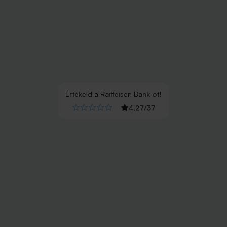
Értékeld
a
Raiffeisen Bank
-ot!
4,27
/
37