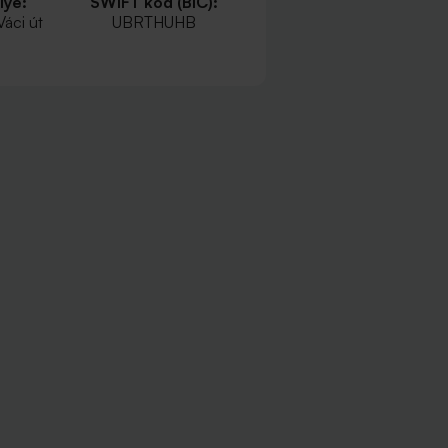
lye:
SWIFT kód (BIC):
Váci út
UBRTHUHB