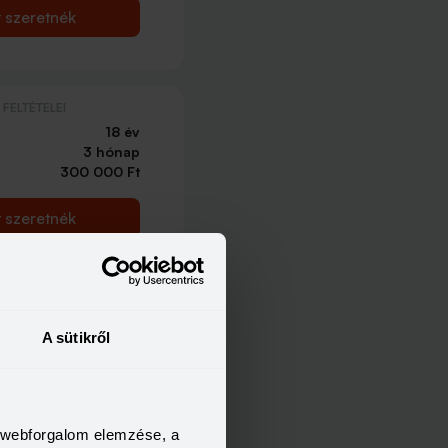
t szeretnék
FELTÉTELEI
18 év
3 hónap
300 000 Ft
t szeretnék
FELTÉTELEI
18 év
A sütikről
3 hónap
300 000 Ft
t szeretnék
a webforgalom elemzése, a