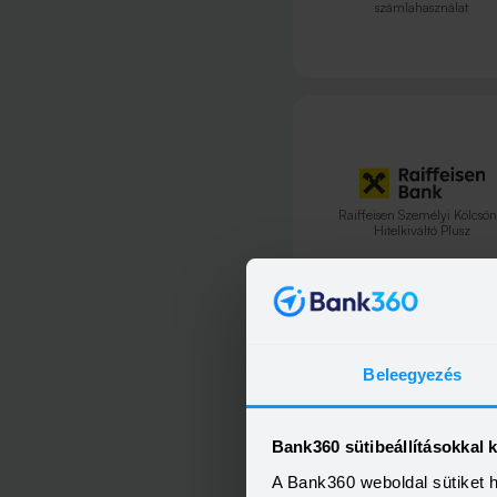
számlahasználat
Raiffeisen Személyi Kölcsön
Hitelkiváltó Plusz
Beleegyezés
Raiffeisen Személyi Kölcsön
Bank360 sütibeállításokkal 
Jövedelem300, Aktív számlahas
A Bank360 weboldal sütiket 