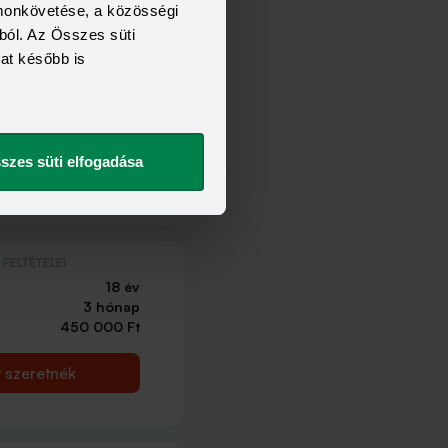
omonkövetése, a közösségi
ból. Az Összes süti
kat később is
FELTÉTELEI
18 év
3 hónap
450 000 Ft
szes süti elfogadása
t szeretnék
FELTÉTELEI
18 év
3 hónap
450 000 Ft
t szeretnék