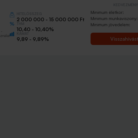
KEDVEZMÉNY 
Minimum életkor:
HITELÖSSZEG
Minimum munkaviszony:
2 000 000 - 15 000 000 Ft
THM
Minimum jövedelem:
10,40 - 10,40%
 -
KAMAT
ználat
Visszahívás
9,89 - 9,89%