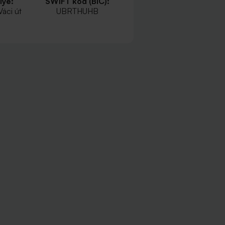
lye:
SWIFT kód (BIC):
Váci út
UBRTHUHB