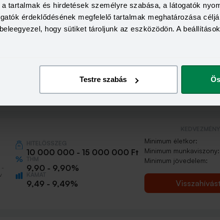
a, a tartalmak és hirdetések személyre szabása, a látogatók ny
togatók érdeklődésének megfelelő tartalmak meghatározása céljá
beleegyezel, hogy sütiket tároljunk az eszközödön. A beállításo
KEDVEZMÉNY 
Minimum életkor:
HITELÖSSZEG
Minimum munkaviszony:
2 000 000 - 15 000 000 Ft
THM
Minimum jövedelem:
12,70 - 12,70%
 -
KAMAT
Testre szabás
Ös
Visszahívás
11,99 - 11,99%
KEDVEZMÉNY 
Minimum életkor:
HITELÖSSZEG
Minimum munkaviszony:
10 000 000 - 15 000 000 Ft
THM
Minimum jövedelem:
9,90 - 9,90%
 -
KAMAT
v
Visszahívás
9,49 - 9,49%