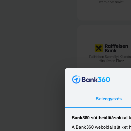
számlahasználat
Raiffeisen Személyi Kölcsön
Hitelkiváltó Plusz
Beleegyezés
Raiffeisen Személyi Kölcsön
Bank360 sütibeállításokkal 
Jövedelem300, Aktív számlahas
A Bank360 weboldal sütiket 