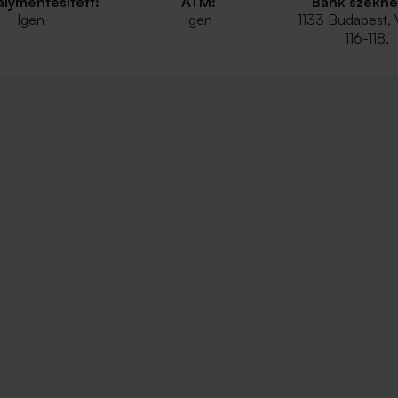
lymentesített:
ATM:
Bank székhe
Igen
Igen
1133 Budapest, 
116-118.