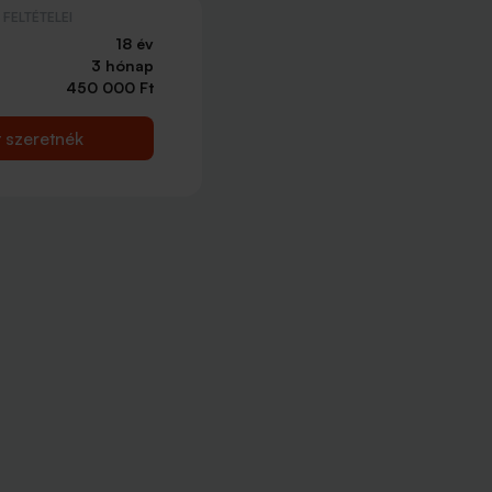
FELTÉTELEI
18 év
3 hónap
450 000 Ft
t szeretnék