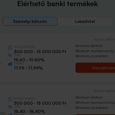
Elérhető banki termékek
Személyi kölcsön
Lakáshitel
KEDVEZMÉNY 
Minimum életkor:
HITELÖSSZEG
Minimum munkaviszony:
300 000 - 15 000 000 Ft
THM
Minimum jövedelem:
19,60 - 19,60%
KAMAT
n
Visszahívás
17,99 - 17,99%
KEDVEZMÉNY 
Minimum életkor:
HITELÖSSZEG
Minimum munkaviszony:
300 000 - 15 000 000 Ft
THM
Minimum jövedelem:
18,40 - 18,40%
Aktív
KAMAT