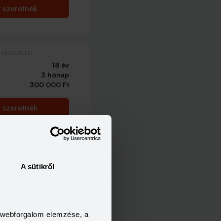
t szeretnék
FELTÉTELEI
18 év
3 hónap
300 000 Ft
t szeretnék
FELTÉTELEI
18 év
A sütikről
3 hónap
300 000 Ft
t szeretnék
a webforgalom elemzése, a