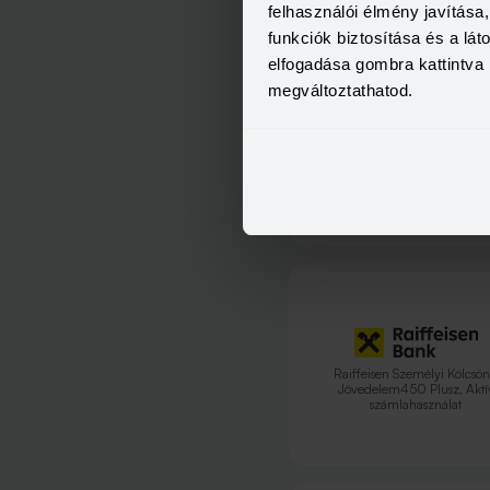
felhasználói élmény javítás
funkciók biztosítása és a lá
elfogadása gombra kattintva 
megváltoztathatod.
Raiffeisen Személyi Kölcsön
Jövedelem450
Raiffeisen Személyi Kölcsön
Jövedelem450 Plusz, Aktí
számlahasználat