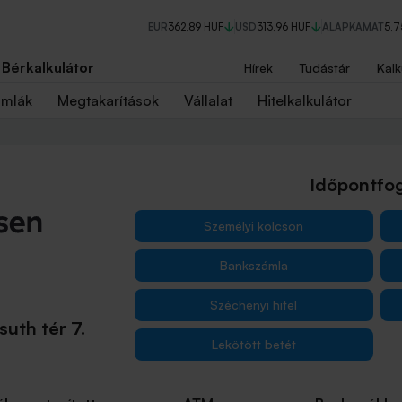
EUR
362,89 HUF
USD
313,96 HUF
ALAPKAMAT
5,
Bérkalkulátor
Hírek
Tudástár
Kalk
ámlák
Megtakarítások
Vállalat
Hitelkalkulátor
Időpontfog
Személyi kölcsön
Bankszámla
Széchenyi hitel
uth tér 7.
Lekötött betét