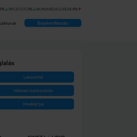
75%
INFLÁCIÓ
1,2%
MUNKANÉLKÜLISÉG
4,4%
Bejelentkezés
ulátorok
lalás
Lakáshitel
Vállalati bankszámla
Hitelkártya