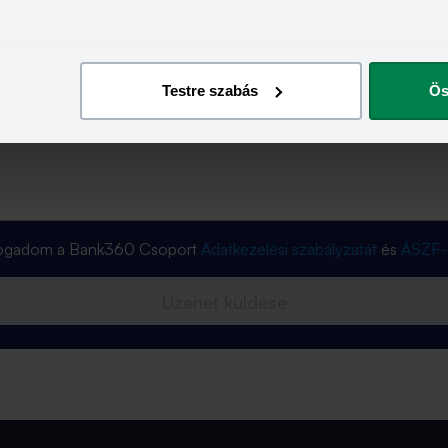
Testre szabás
Ös
lfogadom a Bank360 Csoport
Adatkezelési szabályzatát
és
ÁSZF-
Üzenet küldése