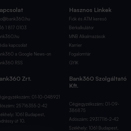
apcsolat
Hasznos Linkek
nfo@bank360.hu
Fiók és ATM kereső
36 1 817 0103
Bérkalkulátor
ank360.hu
MNB Alkalmazások
dia kapcsolat
Karrier
ank360 a Google News-on
Fogalomtár
ank360 RSS
GYIK
ank360 Zrt.
Bank360 Szolgáltató
Kft.
égjegyzékszám: 01-10-048921
Cégjegyzékszám: 01-09-
dószám: 25716355-2-42
386875
ékhely: 1061 Budapest,
Adószám: 29317116-2-42
drássy út 10.
Székhely: 1061 Budapest,