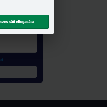
szes süti elfogadása
ét