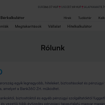
EUR
366,07 HUF
USD
317,69 HUF
ALAPKAMAT
5,
Bérkalkulátor
Hírek
Tudástár
Kalk
ámlák
Megtakarítások
Vállalat
Hitelkalkulátor
Rólunk
ország egyik legnagyobb, hiteleket, biztosításokat és pénzügyi
ja, amelyet a Bank360 Zrt. működtet.
koktól, biztosítóktól és egyéb pénzügyi szolgáltatóktól függetle
 és vezetői több évtizedes pénzpiaci tapasztalatú magyar magá