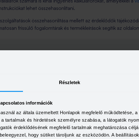
vállalatok számára is kínál ingyenes kalkulátorokat, amelyekkel a
vá
strukciókat lehet összehasonlítani.
szolgáltatások összehasonlítása mellett az érdeklődők tájékozó
amatosan frissülő fogalomtárak és termékleírások segítik az oldalon
ek
.hu
+36 1 817 0103
1061 Budapes
Részletek
kapcsolatos információk
d van?
Írj nekünk!
használ az általa üzemeltett Honlapok megfelelő működtetése, 
a, a tartalmak és hirdetések személyre szabása, a látogatók ny
togatók érdeklődésének megfelelő tartalmak meghatározása céljá
beleegyezel, hogy sütiket tároljunk az eszközödön. A beállításo