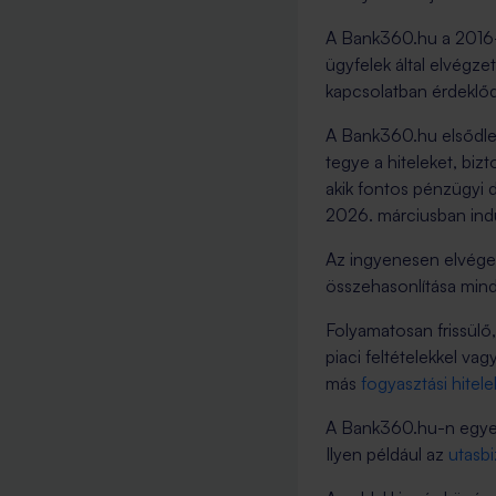
A Bank360.hu a 2016-o
ügyfelek által elvégze
kapcsolatban érdeklőd
A Bank360.hu elsődleg
tegye a hiteleket, biz
akik fontos pénzügyi d
2026. márciusban indul
Az ingyenesen elvégez
összehasonlítása mind
Folyamatosan frissülő
piaci feltételekkel va
más
fogyasztási hitele
A Bank360.hu-n egyes 
Ilyen például az
utasbi