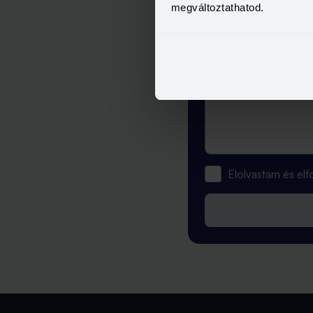
megváltoztathatod.
Elolvastam és e