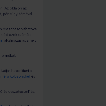
n. Az oldalon az
ió, pénzügyi témával
en összehasonlíthatóvá
sztást azok számára,
in
alkalmazás is, amely
a termékek
udják hasonlítani a
mélyi kölcsönöket
és
ó és összehasonlítás.