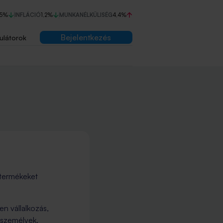
75%
INFLÁCIÓ
1,2%
MUNKANÉLKÜLISÉG
4,4%
Bejelentkezés
ulátorok
 termékeket
n vállalkozás,
nszemélyek.