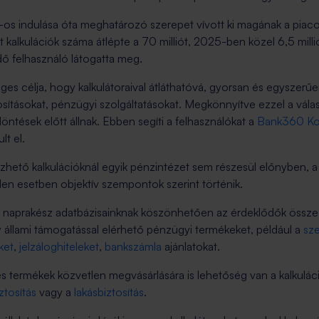
s indulása óta meghatározó szerepet vívott ki magának a piaco
tt kalkulációk száma átlépte a 70 milliót, 2025-ben közel 6,5 mill
ő felhasználó látogatta meg.
es célja, hogy kalkulátoraival átláthatóvá, gyorsan és egyszerű
tosításokat, pénzügyi szolgáltatásokat. Megkönnyítve ezzel a vála
öntések előtt állnak. Ebben segíti a felhasználókat a
Bank360 Ko
t el.
hető kalkulációknál egyik pénzintézet sem részesül előnyben, 
en esetben objektív szempontok szerint történik.
, naprakész adatbázisainknak köszönhetően az érdeklődők össze t
gy állami támogatással elérhető pénzügyi termékeket, például a
sze
ket
,
jelzáloghiteleket
,
bankszámla
ajánlatokat.
termékek közvetlen megvásárlására is lehetőség van a kalkuláci
ztosítás
vagy a
lakásbiztosítás
.