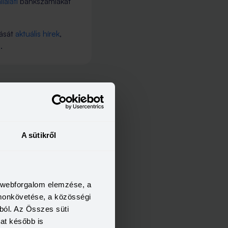
llalati
bankszámlákat
dását
aktuális hírek
,
.
t, Andrássy út 10.
A sütikről
a webforgalom elemzése, a
omonkövetése, a közösségi
ból. Az Összes süti
kat később is