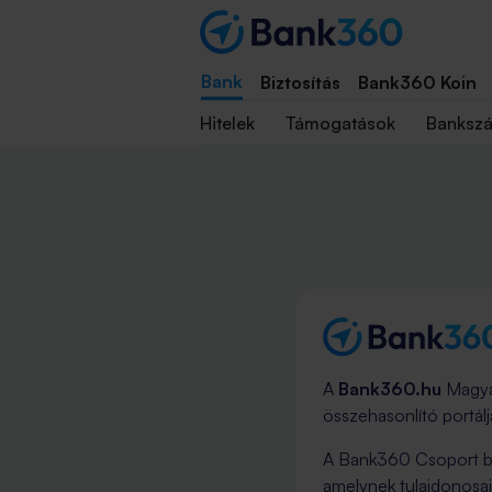
Bank
Biztosítás
Bank360 Koin
Hitelek
Támogatások
Banksz
A
Bank360.hu
Magyar
összehasonlító portál
A Bank360 Csoport ban
amelynek tulajdonosai