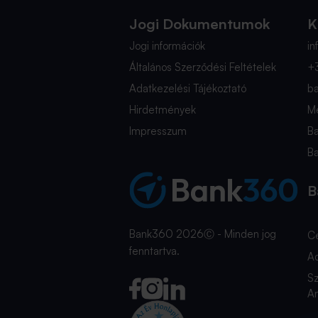
Jogi Dokumentumok
K
Jogi információk
i
Általános Szerződési Feltételek
+
Adatkezelési Tájékoztató
b
Hirdetmények
Mé
Impresszum
B
B
B
Bank360 2026Ⓒ - Minden jog
C
fenntartva.
A
Sz
An