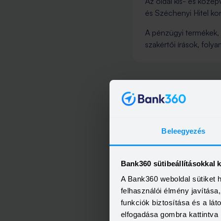
Az oldal kis- és közép
és Széchenyi Hitel kon
A pénzügyi termékek, 
szakértői írások, foly
Elérhetőség
info@bank360
Beleegyezés
Bank360 sütibeállításokkal 
Kérdése
A Bank360 weboldal sütiket 
felhasználói élmény javítás
funkciók biztosítása és a lá
elfogadása gombra kattintva 