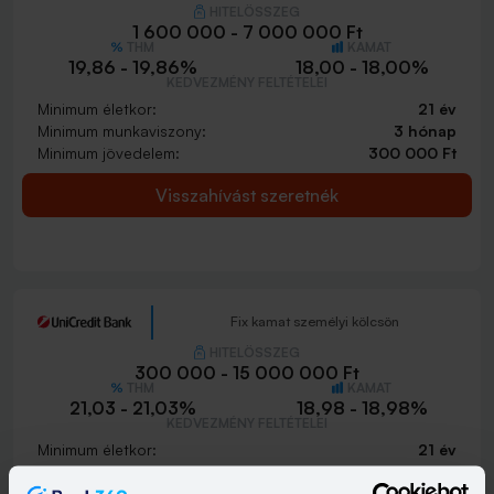
HITELÖSSZEG
1 600 000 - 7 000 000 Ft
THM
KAMAT
19,86 - 19,86%
18,00 - 18,00%
KEDVEZMÉNY FELTÉTELEI
Minimum életkor:
21 év
Minimum munkaviszony:
3 hónap
Minimum jövedelem:
300 000 Ft
Visszahívást szeretnék
Fix kamat személyi kölcsön
HITELÖSSZEG
300 000 - 15 000 000 Ft
THM
KAMAT
21,03 - 21,03%
18,98 - 18,98%
KEDVEZMÉNY FELTÉTELEI
Minimum életkor:
21 év
Minimum munkaviszony:
3 hónap
Minimum jövedelem:
214 662 Ft