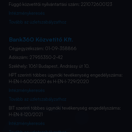
Függő közvetítői nyilvántartási szám: 221072600123
Intézménykeresés
Tovább az üzletszabályzathoz
Bank360 Közvetítő Kft.
Cégjegyzékszám: 01-09-358866
Adószám: 27955350-2-42
Székhely: 1061 Budapest, Andrássy út 10.
HPT szerinti többes ügynöki tevékenység engedélyszáma:
H-EN-I-600/2020 és H-EN-I-729/2020
Intézménykeresés
Tovább az üzletszabályzathoz
BIT szerinti többes ügynöki tevékenység engedélyszáma:
H-EN-II-120/2021
Intézménykeresés