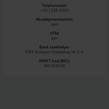
Telefonszám:
+36 1 325 3200
Akadálymentesített:
Igen
ATM:
Igen
Bank székhelye:
1054 Budapest Szabadság tér 5-6.
SWIFT kód (BIC):
BACXHUHB