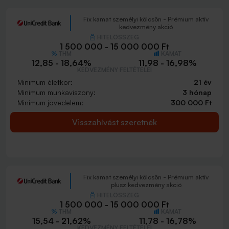
Fix kamat személyi kölcsön - Prémium aktív
kedvezmény akció
HITELÖSSZEG
1 500 000 - 15 000 000 Ft
THM
KAMAT
12,85 - 18,64%
11,98 - 16,98%
KEDVEZMÉNY FELTÉTELEI
Minimum életkor:
21 év
Minimum munkaviszony:
3 hónap
Minimum jövedelem:
300 000 Ft
Visszahívást szeretnék
Fix kamat személyi kölcsön - Prémium aktív
plusz kedvezmény akció
HITELÖSSZEG
1 500 000 - 15 000 000 Ft
THM
KAMAT
15,54 - 21,62%
11,78 - 16,78%
KEDVEZMÉNY FELTÉTELEI