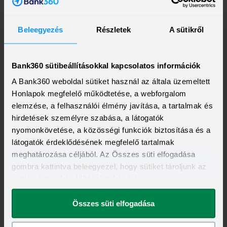
Visszahívást szeretnék
Beleegyezés
Részletek
A sütikről
Bank360 sütibeállításokkal kapcsolatos információk
Fix kamat személyi kölcsön - Aktiv kedvezmény
A Bank360 weboldal sütiket használ az általa üzemeltett
akció
HITELÖSSZEG
Honlapok megfelelő működtetése, a webforgalom
1 500 000 - 15 000 000 Ft
elemzése, a felhasználói élmény javítása, a tartalmak és
THM
KAMAT
18,64 - 18,64%
16,98 - 16,98%
hirdetések személyre szabása, a látogatók
KEDVEZMÉNY FELTÉTELEI
nyomonkövetése, a közösségi funkciók biztosítása és a
Minimum életkor:
21 év
látogatók érdeklődésének megfelelő tartalmak
Minimum munkaviszony:
3 hónap
meghatározása céljából. Az Összes süti elfogadása
Minimum jövedelem:
214 662 Ft
gombra kattintva beleegyezel, hogy sütiket tároljunk az
Visszahívást szeretnék
eszközödön. A beállításokat később is
megváltoztathatod.
Összes süti elfogadása