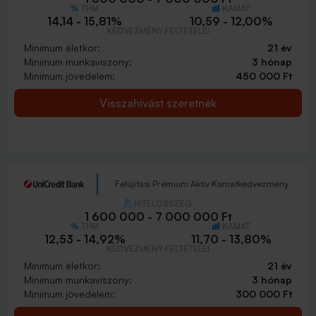
THM
KAMAT
14,14 - 15,81%
10,59 - 12,00%
KEDVEZMÉNY FELTÉTELEI
Minimum életkor:
21 év
Minimum munkaviszony:
3 hónap
Minimum jövedelem:
450 000 Ft
Visszahívást szeretnék
Felújítási Prémium Aktív Kamatkedvezmény
HITELÖSSZEG
1 600 000 - 7 000 000 Ft
THM
KAMAT
12,53 - 14,92%
11,70 - 13,80%
KEDVEZMÉNY FELTÉTELEI
Minimum életkor:
21 év
Minimum munkaviszony:
3 hónap
Minimum jövedelem:
300 000 Ft