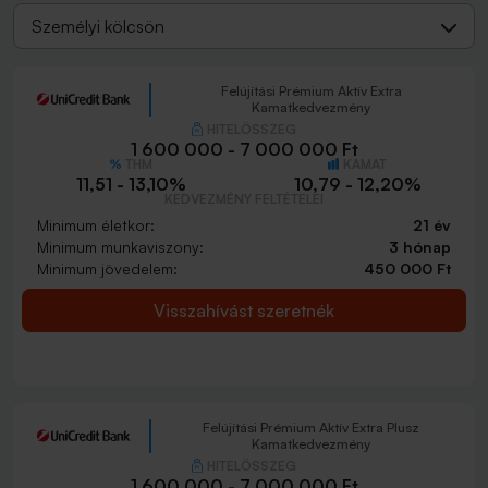
Személyi kölcsön
Felújítási Prémium Aktív Extra
Kamatkedvezmény
HITELÖSSZEG
1 600 000 - 7 000 000 Ft
THM
KAMAT
11,51 - 13,10%
10,79 - 12,20%
KEDVEZMÉNY FELTÉTELEI
Minimum életkor:
21 év
Minimum munkaviszony:
3 hónap
Minimum jövedelem:
450 000 Ft
Visszahívást szeretnék
Felújítási Prémium Aktív Extra Plusz
Kamatkedvezmény
HITELÖSSZEG
1 600 000 - 7 000 000 Ft