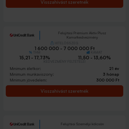
Visszahívást szeretnék
Felújítási Prémium Aktív Plusz
Kamatkedvezmény
HITELÖSSZEG
1 600 000 - 7 000 000 Ft
THM
KAMAT
15,21 - 17,73%
11,50 - 13,60%
KEDVEZMÉNY FELTÉTELEI
Minimum életkor:
21 év
Minimum munkaviszony:
3 hónap
Minimum jövedelem:
300 000 Ft
Visszahívást szeretnék
Felújítási Személyi kölcsön