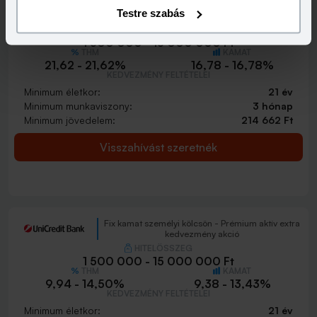
Fix kamat személyi kölcsön - Aktív plusz
Testre szabás
kedvezmény akció
HITELÖSSZEG
1 500 000 - 15 000 000 Ft
THM
KAMAT
21,62 - 21,62%
16,78 - 16,78%
KEDVEZMÉNY FELTÉTELEI
Minimum életkor:
21 év
Minimum munkaviszony:
3 hónap
Minimum jövedelem:
214 662 Ft
Visszahívást szeretnék
Fix kamat személyi kölcsön - Prémium aktív extra
kedvezmény akció
HITELÖSSZEG
1 500 000 - 15 000 000 Ft
THM
KAMAT
9,94 - 14,50%
9,38 - 13,43%
KEDVEZMÉNY FELTÉTELEI
Minimum életkor:
21 év