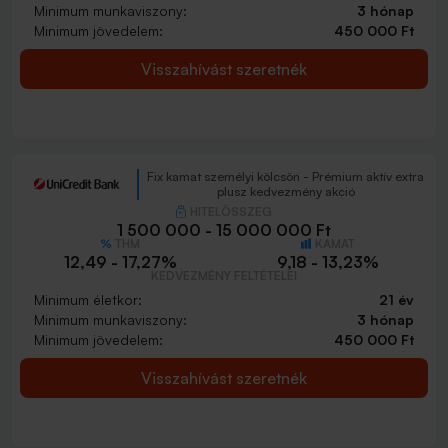
Minimum munkaviszony:
3 hónap
Minimum jövedelem:
450 000 Ft
Visszahívást szeretnék
Fix kamat személyi kölcsön - Prémium aktív extra
plusz kedvezmény akció
HITELÖSSZEG
1 500 000 - 15 000 000 Ft
THM
KAMAT
12,49 - 17,27%
9,18 - 13,23%
KEDVEZMÉNY FELTÉTELEI
Minimum életkor:
21 év
Minimum munkaviszony:
3 hónap
Minimum jövedelem:
450 000 Ft
Visszahívást szeretnék