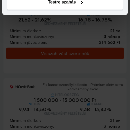
Testre szabás
HITELÖSSZEG
1 500 000 - 15 000 000 Ft
THM
KAMAT
21,62 - 21,62%
16,78 - 16,78%
KEDVEZMÉNY FELTÉTELEI
Minimum életkor:
21 év
Minimum munkaviszony:
3 hónap
Minimum jövedelem:
214 662 Ft
Visszahívást szeretnék
Fix kamat személyi kölcsön - Prémium aktív extra
kedvezmény akció
HITELÖSSZEG
1 500 000 - 15 000 000 Ft
THM
KAMAT
9,94 - 14,50%
9,38 - 13,43%
KEDVEZMÉNY FELTÉTELEI
Minimum életkor:
21 év
Minimum munkaviszony:
3 hónap