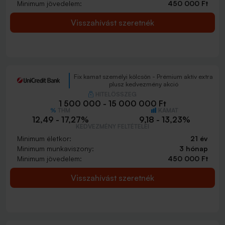
Minimum jövedelem:
450 000 Ft
Visszahívást szeretnék
Fix kamat személyi kölcsön - Prémium aktív extra
plusz kedvezmény akció
HITELÖSSZEG
1 500 000 - 15 000 000 Ft
THM
KAMAT
12,49 - 17,27%
9,18 - 13,23%
KEDVEZMÉNY FELTÉTELEI
Minimum életkor:
21 év
Minimum munkaviszony:
3 hónap
Minimum jövedelem:
450 000 Ft
Visszahívást szeretnék