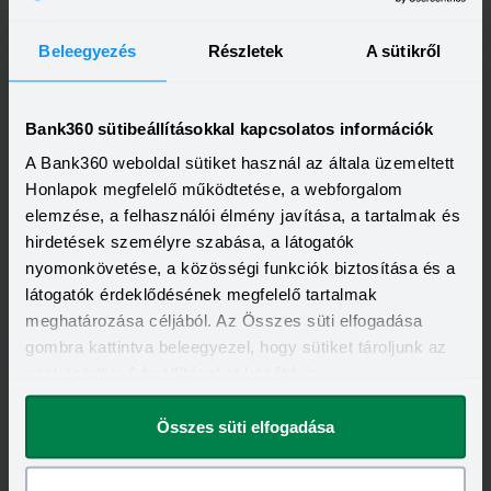
Visszahívást szeretnék
Beleegyezés
Részletek
A sütikről
Bank360 sütibeállításokkal kapcsolatos információk
Fix kamat személyi kölcsön - Aktiv kedvezmény
akció
A Bank360 weboldal sütiket használ az általa üzemeltett
HITELÖSSZEG
Honlapok megfelelő működtetése, a webforgalom
1 500 000 - 15 000 000 Ft
THM
KAMAT
elemzése, a felhasználói élmény javítása, a tartalmak és
18,64 - 18,64%
16,98 - 16,98%
hirdetések személyre szabása, a látogatók
KEDVEZMÉNY FELTÉTELEI
nyomonkövetése, a közösségi funkciók biztosítása és a
Minimum életkor:
21 év
Minimum munkaviszony:
3 hónap
látogatók érdeklődésének megfelelő tartalmak
Minimum jövedelem:
214 662 Ft
meghatározása céljából. Az Összes süti elfogadása
gombra kattintva beleegyezel, hogy sütiket tároljunk az
Visszahívást szeretnék
eszközödön. A beállításokat később is
megváltoztathatod.
Összes süti elfogadása
Fix kamat személyi kölcsön - Aktív plusz
kedvezmény akció