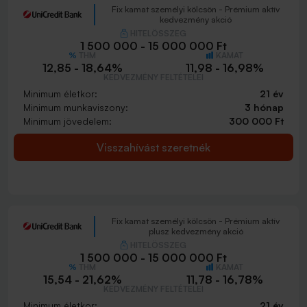
Fix kamat személyi kölcsön - Prémium aktív
kedvezmény akció
HITELÖSSZEG
1 500 000 - 15 000 000 Ft
THM
KAMAT
12,85 - 18,64%
11,98 - 16,98%
KEDVEZMÉNY FELTÉTELEI
Minimum életkor:
21 év
Minimum munkaviszony:
3 hónap
Minimum jövedelem:
300 000 Ft
Visszahívást szeretnék
Fix kamat személyi kölcsön - Prémium aktív
plusz kedvezmény akció
HITELÖSSZEG
1 500 000 - 15 000 000 Ft
THM
KAMAT
15,54 - 21,62%
11,78 - 16,78%
KEDVEZMÉNY FELTÉTELEI
Minimum életkor:
21 év