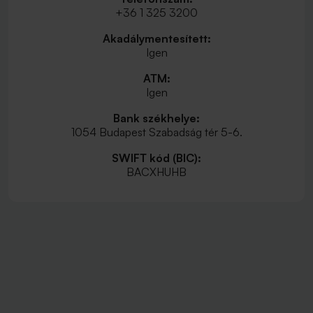
+36 1 325 3200
Akadálymentesített:
Igen
ATM:
Igen
Bank székhelye:
1054 Budapest Szabadság tér 5-6.
SWIFT kód (BIC):
BACXHUHB