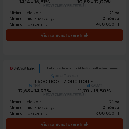
14,14 - 15,81%
10,59 - 12,00%
KEDVEZMÉNY FELTÉTELEI
Minimum életkor:
21 év
Minimum munkaviszony:
3 hónap
Minimum jövedelem:
450 000 Ft
Visszahívást szeretnék
Felújítási Prémium Aktív Kamatkedvezmény
HITELÖSSZEG
1 600 000 - 7 000 000 Ft
THM
KAMAT
12,53 - 14,92%
11,70 - 13,80%
KEDVEZMÉNY FELTÉTELEI
Minimum életkor:
21 év
Minimum munkaviszony:
3 hónap
Minimum jövedelem:
300 000 Ft
Visszahívást szeretnék