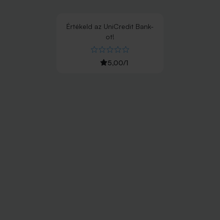
Értékeld
az
UniCredit Bank
-
ot!
5,00
/
1