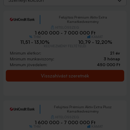
Személyi kölcsön
Felújítási Prémium Aktív Extra
Kamatkedvezmény
HITELÖSSZEG
1 600 000 - 7 000 000 Ft
THM
KAMAT
11,51 - 13,10%
10,79 - 12,20%
KEDVEZMÉNY FELTÉTELEI
Minimum életkor:
21 év
Minimum munkaviszony:
3 hónap
Minimum jövedelem:
450 000 Ft
Visszahívást szeretnék
Felújítási Prémium Aktív Extra Plusz
Kamatkedvezmény
HITELÖSSZEG
1 600 000 - 7 000 000 Ft
THM
KAMAT