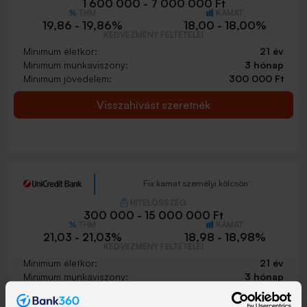
1 600 000 - 7 000 000 Ft
THM
KAMAT
19,86 - 19,86%
18,00 - 18,00%
KEDVEZMÉNY FELTÉTELEI
Minimum életkor:
21 év
Minimum munkaviszony:
3 hónap
Minimum jövedelem:
300 000 Ft
Visszahívást szeretnék
Fix kamat személyi kölcsön
HITELÖSSZEG
300 000 - 15 000 000 Ft
THM
KAMAT
21,03 - 21,03%
18,98 - 18,98%
KEDVEZMÉNY FELTÉTELEI
Minimum életkor:
21 év
Minimum munkaviszony:
3 hónap
Minimum jövedelem:
214 662 Ft