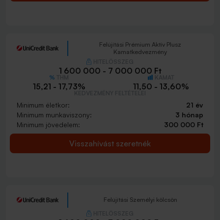
Felújítási Prémium Aktív Plusz
Kamatkedvezmény
HITELÖSSZEG
1 600 000 - 7 000 000 Ft
THM
KAMAT
15,21 - 17,73%
11,50 - 13,60%
KEDVEZMÉNY FELTÉTELEI
Minimum életkor:
21 év
Minimum munkaviszony:
3 hónap
Minimum jövedelem:
300 000 Ft
Visszahívást szeretnék
Felújítási Személyi kölcsön
HITELÖSSZEG