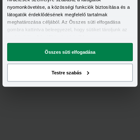
nyomonkövetése, a közösségi funkciók biztosítása és a
látogatók érdeklődésének megfelelő tartalmak
meghatározása céljából. Az Összes süti elfogadása
Értékeld
az
UNIQA
-ot!
gombra kattintva beleegyezel, hogy sütiket tároljunk az
eszközödön. A beállításokat később is
3,69
/
13
megváltoztathatod.
Összes süti elfogadása
Testre szabás