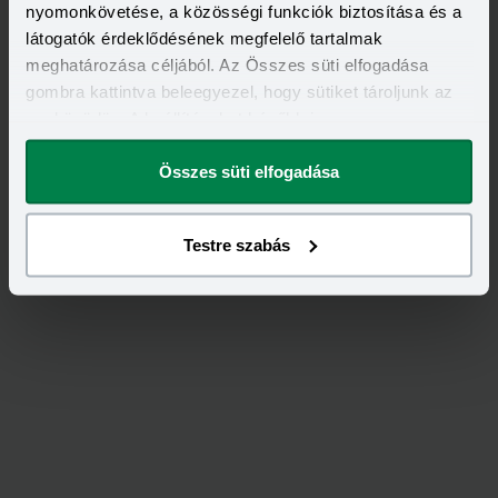
nyomonkövetése, a közösségi funkciók biztosítása és a
látogatók érdeklődésének megfelelő tartalmak
Értékeld
az
UNIQA
-ot!
meghatározása céljából. Az Összes süti elfogadása
gombra kattintva beleegyezel, hogy sütiket tároljunk az
eszközödön. A beállításokat később is
5,00
/
1
megváltoztathatod.
Összes süti elfogadása
Testre szabás