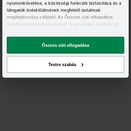
nyomonkövetése, a közösségi funkciók biztosítása és a
látogatók érdeklődésének megfelelő tartalmak
Értékeld
az
UNIQA
-ot!
meghatározása céljából. Az Összes süti elfogadása
gombra kattintva beleegyezel, hogy sütiket tároljunk az
eszközödön. A beállításokat később is
4,50
/
2
megváltoztathatod.
Összes süti elfogadása
Testre szabás