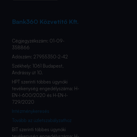
Bank360 Közvetítő Kft.
Cégjegyzékszám: 01-09-
358866
Adószám: 27955350-2-42
Székhely: 1061 Budapest,
Andrássy út 10.
HPT szerinti többes ügynöki
tevékenység engedélyszáma: H-
EN-I-600/2020 és H-EN-I-
729/2020
Intézménykeresés
Tovább az üzletszabályzathoz
BIT szerinti többes ügynöki
tevékenység engedélyszáma: H-