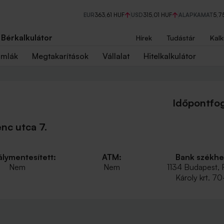
EUR
363,61 HUF
USD
315,01 HUF
ALAPKAMAT
5,7
Bérkalkulátor
Hírek
Tudástár
Kalk
ámlák
Megtakarítások
Vállalat
Hitelkalkulátor
Időpontfog
nc utca 7.
lymentesített:
ATM:
Bank székhe
Nem
Nem
1134 Budapest, 
Károly krt. 70