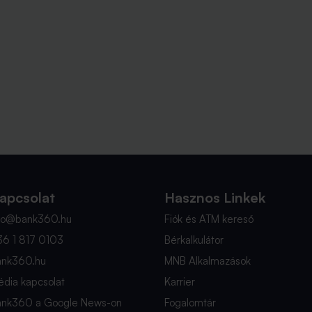
apcsolat
Hasznos Linkek
nfo@bank360.hu
Fiók és ATM kereső
36 1 817 0103
Bérkalkulátor
ank360.hu
MNB Alkalmazások
dia kapcsolat
Karrier
ank360 a Google News-on
Fogalomtár