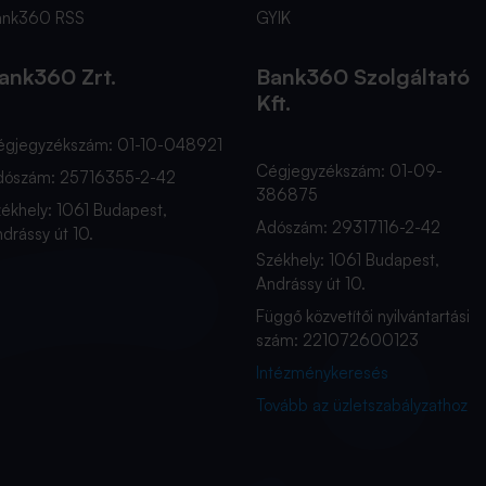
ank360 RSS
GYIK
ank360 Zrt.
Bank360 Szolgáltató
Kft.
égjegyzékszám: 01-10-048921
Cégjegyzékszám: 01-09-
dószám: 25716355-2-42
386875
ékhely: 1061 Budapest,
Adószám: 29317116-2-42
drássy út 10.
Székhely: 1061 Budapest,
Andrássy út 10.
Függő közvetítői nyilvántartási
szám: 221072600123
Intézménykeresés
Tovább az üzletszabályzathoz