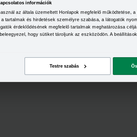
kapcsolatos információk
használ az általa üzemeltett Honlapok megfelelő működtetése, 
a, a tartalmak és hirdetések személyre szabása, a látogatók ny
togatók érdeklődésének megfelelő tartalmak meghatározása céljá
beleegyezel, hogy sütiket tároljunk az eszközödön. A beállításo
Értékeld
az
UNIQA
-ot!
Testre szabás
Ös
5,00
/
2