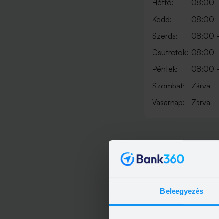
Hétfő:
08:00 -
Kedd:
08:00 -
Szerda:
08:00 -
Csütrötök:
08:00 -
Péntek:
08:00 -
Szombat:
Zárva
Vasárnap:
Zárva
Beleegyezés