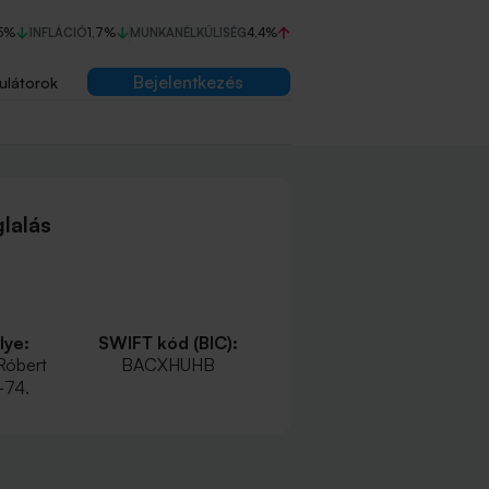
5%
INFLÁCIÓ
1,7%
MUNKANÉLKÜLISÉG
4,4%
Bejelentkezés
ulátorok
lalás
lye:
SWIFT kód (BIC):
Róbert
BACXHUHB
-74.