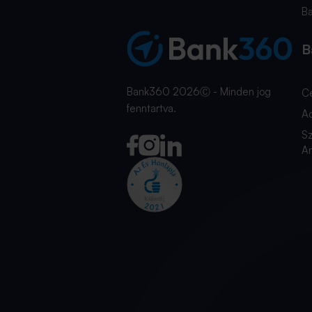
B
B
Bank360 2026Ⓒ - Minden jog
C
fenntartva.
A
Sz
An