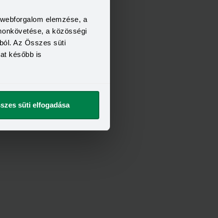
a webforgalom elemzése, a
omonkövetése, a közösségi
ból. Az Összes süti
kat később is
szes süti elfogadása