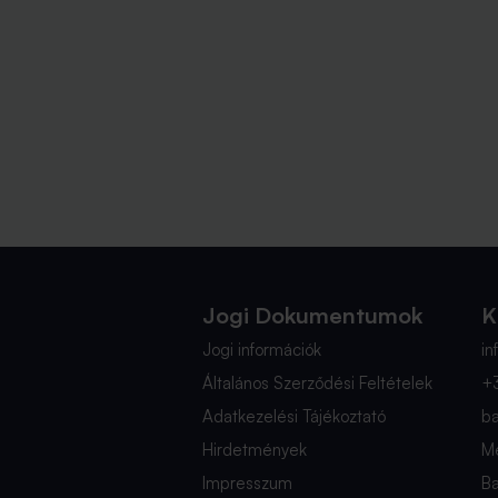
Jogi Dokumentumok
K
Jogi információk
i
Általános Szerződési Feltételek
+
Adatkezelési Tájékoztató
b
Hirdetmények
Mé
Impresszum
B