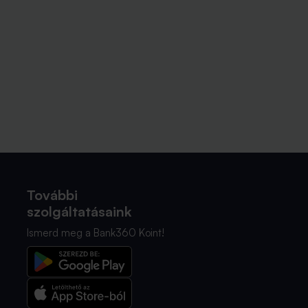
További
szolgáltatásaink
Ismerd meg a Bank360 Koint!