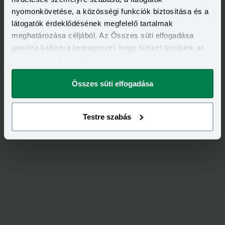
nyomonkövetése, a közösségi funkciók biztosítása és a
látogatók érdeklődésének megfelelő tartalmak
meghatározása céljából. Az Összes süti elfogadása
Értékeld
az
UNIQA
-ot!
gombra kattintva beleegyezel, hogy sütiket tároljunk az
eszközödön. A beállításokat később is
5,00
/
1
megváltoztathatod.
Összes süti elfogadása
Testre szabás