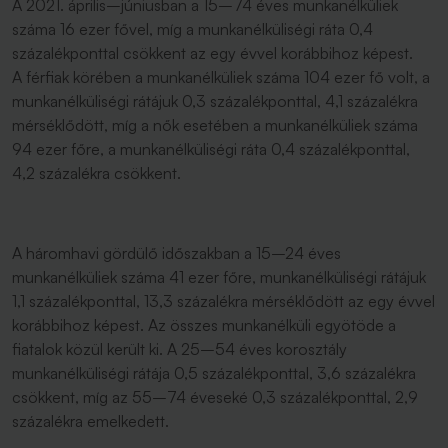
A 2021. április–júniusban a 15–74 éves munkanélküliek
száma 16 ezer fővel, míg a munkanélküliségi ráta 0,4
százalékponttal csökkent az egy évvel korábbihoz képest.
A férfiak körében a munkanélküliek száma 104 ezer fő volt, a
munkanélküliségi rátájuk 0,3 százalékponttal, 4,1 százalékra
mérséklődött, míg a nők esetében a munkanélküliek száma
94 ezer főre, a munkanélküliségi ráta 0,4 százalékponttal,
4,2 százalékra csökkent.
A háromhavi gördülő időszakban a 15–24 éves
munkanélküliek száma 41 ezer főre, munkanélküliségi rátájuk
1,1 százalékponttal, 13,3 százalékra mérséklődött az egy évvel
korábbihoz képest. Az összes munkanélküli egyötöde a
fiatalok közül került ki. A 25–54 éves korosztály
munkanélküliségi rátája 0,5 százalékponttal, 3,6 százalékra
csökkent, míg az 55–74 éveseké 0,3 százalékponttal, 2,9
százalékra emelkedett.