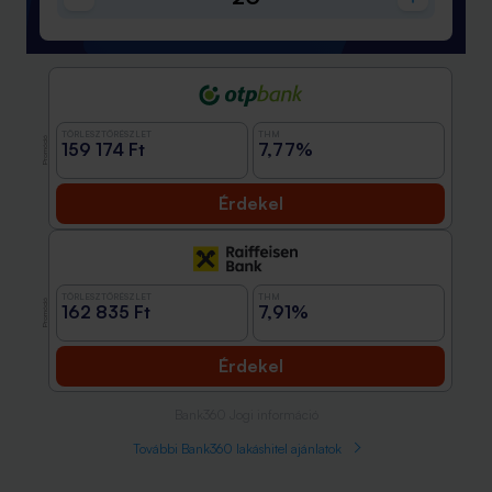
TÖRLESZTŐRÉSZLET
THM
Promóció
159 174 Ft
7,77%
Érdekel
TÖRLESZTŐRÉSZLET
THM
Promóció
162 835 Ft
7,91%
Érdekel
Bank360 Jogi információ
További Bank360 lakáshitel ajánlatok