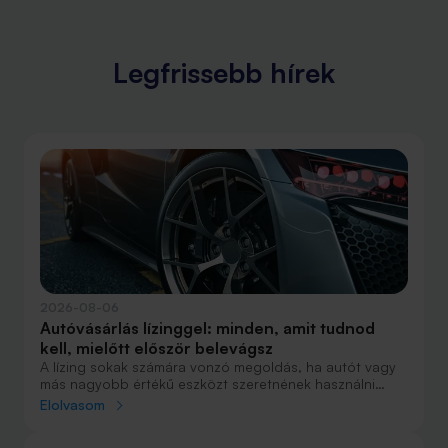
Legfrissebb hírek
2026-08-06
Autóvásárlás lízinggel: minden, amit tudnod
kell, mielőtt először belevágsz
A lízing sokak számára vonzó megoldás, ha autót vagy
más nagyobb értékű eszközt szeretnének használni
anélkül, hogy azt egy összegben ki kellene fizetniük.
Elolvasom
Elsőre azonban könnyű elveszni a részletekben: önerő,
maradványérték, THM, GAP – csak néhány azok közül a