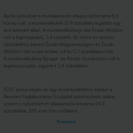
Április-júniusban a munkakeresés átlagos időtartama 8,3
hónap volt, a munkanélküliek 31,9 százaléka legalább egy
éve keresett állást. A munkanélküliségi ráta Észak-Alföldön
volt a legmagasabb, 7,4 százalék. Az előző év azonos
időszakához képest Észak-Magyarországon és Észak-
Alföldön nőtt a ráta értéke, 1,4 és 0,7 százalékponttal.
A munkanélküliség Nyugat- és Közép-Dunántúlon volt a
legalacsonyabb, egyaránt 2,4 százalékos.
2021. június végén az egy évvel korábbihoz képest a
Nemzeti Foglalkoztatási Szolgálat adminisztratív adatai
szerint a nyilvántartott álláskeresők létszáma 29,4
százalékkal, 265 ezer főre csökkent.
Promóció