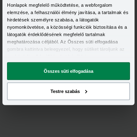
Honlapok megfelelő működtetése, a webforgalom
elemzése, a felhasználói élmény javítása, a tartalmak és
hirdetések személyre szabása, a látogatók
nyomonkövetése, a közösségi funkciók biztosítása és a
látogatók érdeklődésének megfelelő tartalmak
meghatározása céljából. Az Összes süti elfogadása
gombra kattintva beleegyezel, hogy sütiket tároljunk az
2021-06-29
eszközödön. A beállításokat később is
Tovább csökkent májusban a munkanélküliek
megváltoztathatod.
száma
Összes süti elfogadása
2021 májusában 3,9 százalék volt a munkanélküliségi
ráta Magyarországon - közölte kedd reggel a Központi
Statisztikai Hivatal (KSH). A munkanélküliek száma 189
Elolvasom
ezer fő volt májusban, ez az előző év azonos
Testre szabás
időszakához képest 26 ezerrel, az áprilisinál 22 ezerrel
kevesebb.