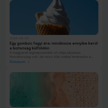
fogalmak közül, amelyekkel biztosan találkozol.
2026-08-05
Egy gombóc fagyi ára: mindössze ennyibe kerül
a biztonság külföldön
A magyarok legnépszerűbb úti célja júliusban
Horvátország volt, de nincs tőle sokkal lemaradva a
júniust megnyerő Olaszország sem. A tengerparti
Elolvasom
nyaralások fölénye elsöprő volt az adatok alapján,
autóval pedig majdnem annyian vágtak neki a
nyaralásnak, mint repülővel.