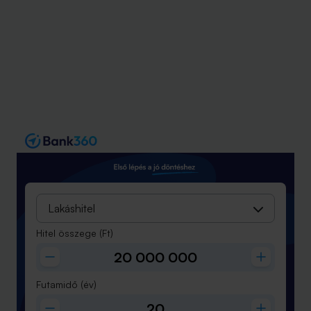
Lakáshitel
Hitel összege
(Ft)
Futamidő
(év)