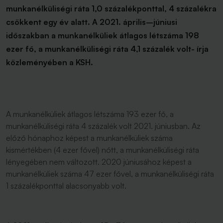
munkanélküliségi ráta 1,0 százalékponttal, 4 százalékra
csökkent egy év alatt. A 2021. április–júniusi
időszakban a munkanélküliek átlagos létszáma 198
ezer fő, a munkanélküliségi ráta 4,1 százalék volt- írja
közleményében a KSH.
A munkanélküliek átlagos létszáma 193 ezer fő, a
munkanélküliségi ráta 4 százalék volt 2021. júniusban. Az
előző hónaphoz képest a munkanélküliek száma
kismértékben (4 ezer fővel) nőtt, a munkanélküliségi ráta
lényegében nem változott. 2020 júniusához képest a
munkanélküliek száma 47 ezer fővel, a munkanélküliségi ráta
1 százalékponttal alacsonyabb volt.