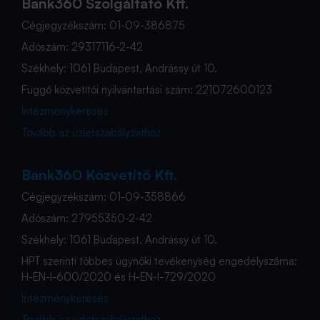
Bank360 Szolgáltató Kft.
Cégjegyzékszám: 01-09-386875
Adószám: 29317116-2-42
Székhely: 1061 Budapest, Andrássy út 10.
Függő közvetítői nyilvántartási szám: 221072600123
Intézménykeresés
Tovább az üzletszabályzathoz
Bank360 Közvetítő Kft.
Cégjegyzékszám: 01-09-358866
Adószám: 27955350-2-42
Székhely: 1061 Budapest, Andrássy út 10.
HPT szerinti többes ügynöki tevékenység engedélyszáma:
H-EN-I-600/2020 és H-EN-I-729/2020
Intézménykeresés
Tovább az üzletszabályzathoz