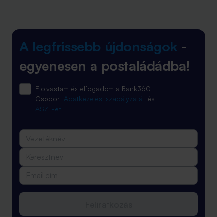
A legfrissebb újdonságok
-
egyenesen a postaládádba!
Elolvastam és elfogadom a Bank360
Csoport
Adatkezelési szabályzatát
és
ÁSZF-ét
Feliratkozás