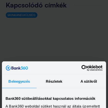
Kapcsolódó címkék
MUNKANÉLKÜLISÉG
Beleegyezés
Részletek
A sütikről
Kapcsolódó cikkek
Bank360 sütibeállításokkal kapcsolatos információk
A Bank360 weboldal sütiket használ az általa üzemeltett