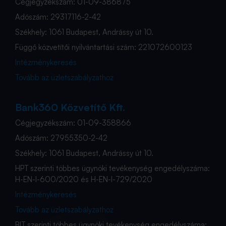
Cégjegyzékszám: 01-09-386875
Adószám: 29317116-2-42
Székhely: 1061 Budapest, Andrássy út 10.
Függő közvetítői nyilvántartási szám: 221072600123
Intézménykeresés
Tovább az üzletszabályzathoz
Bank360 Közvetítő Kft.
Cégjegyzékszám: 01-09-358866
Adószám: 27955350-2-42
Székhely: 1061 Budapest, Andrássy út 10.
HPT szerinti többes ügynöki tevékenység engedélyszáma:
H-EN-I-600/2020 és H-EN-I-729/2020
Intézménykeresés
Tovább az üzletszabályzathoz
BIT szerinti többes ügynöki tevékenység engedélyszáma: