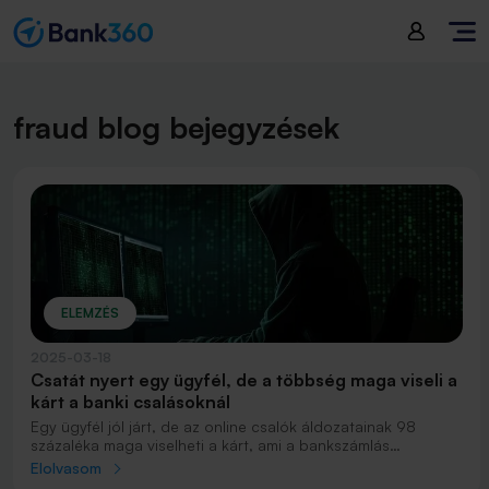
fraud blog bejegyzések
ELEMZÉS
2025-03-18
Csatát nyert egy ügyfél, de a többség maga viseli a
kárt a banki csalásoknál
Egy ügyfél jól járt, de az online csalók áldozatainak 98
százaléka maga viselheti a kárt, ami a bankszámlás
csalásoknál átlagosan milliós nagyságrendű. A bankkártyás
Elolvasom
csalásoknál kisebbek a károk, de azokat is egyre nagyobb