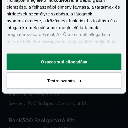
elemzése, a felhasználói élmény javítása, a tartalmak és
hirdetések személyre szabása, a látogatók
nyomonkövetése, a közösségi funkciók biztosítása és a
látogatók érdeklődésének megfelelő tartalmak
meghatározása céljából. Az Összes süti elfogadása
gombra kattintva beleegyezel, hogy sütiket tároljunk az
Bank360 2026Ⓒ - Minden jog fenntartva.
eszközödön. A beállításokat később is
megváltoztathatod.
Összes süti elfogadása
Bank360 Zrt.
Testre szabás
Cégjegyzékszám: 01-10-048921
Adószám: 25716355-2-42
Székhely: 1061 Budapest, Andrássy út 10.
Bank360 Szolgáltató Kft.