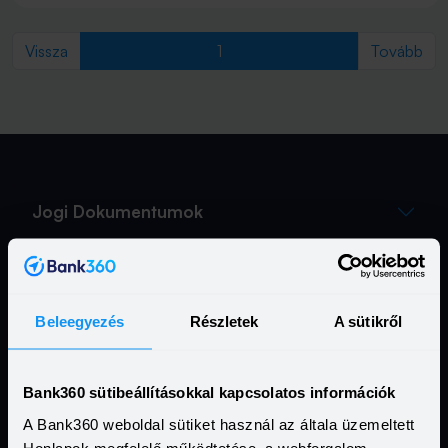
arányban az ügyfelekre hárítják át.
Previous
(current)
Nex
Vissza
1
Tovább
Jogi Dokumentumok
Kapcsolat
Beleegyezés
Részletek
A sütikről
Hasznos Linkek
További szolgáltatásaink
Bank360 sütibeállításokkal kapcsolatos információk
Ismerd meg a Bank360 Koint!
A Bank360 weboldal sütiket használ az általa üzemeltett
Honlapok megfelelő működtetése, a webforgalom