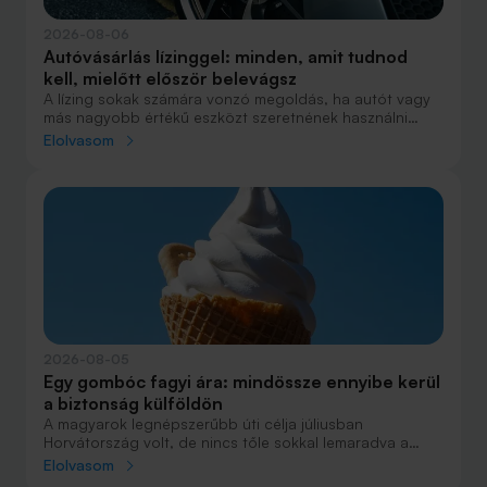
2026-08-06
Autóvásárlás lízinggel: minden, amit tudnod
kell, mielőtt először belevágsz
A lízing sokak számára vonzó megoldás, ha autót vagy
más nagyobb értékű eszközt szeretnének használni
anélkül, hogy azt egy összegben ki kellene fizetniük.
Elolvasom
Elsőre azonban könnyű elveszni a részletekben: önerő,
maradványérték, THM, GAP – csak néhány azok közül a
fogalmak közül, amelyekkel biztosan találkozol.
2026-08-05
Egy gombóc fagyi ára: mindössze ennyibe kerül
a biztonság külföldön
A magyarok legnépszerűbb úti célja júliusban
Horvátország volt, de nincs tőle sokkal lemaradva a
júniust megnyerő Olaszország sem. A tengerparti
Elolvasom
nyaralások fölénye elsöprő volt az adatok alapján,