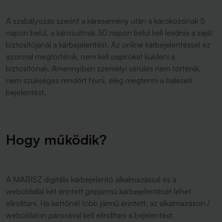
A szabályozás szerint a káresemény után a károkozónak 5
napon belül, a károsultnak 30 napon belül kell leadnia a saját
biztosítójánál a kárbejelentést. Az online kárbejelentéssel ez
azonnal megtörténik, nem kell papírokat küldeni a
biztosítónak. Amennyiben személyi sérülés nem történik,
nem szükséges rendőrt hívni, elég megtenni a baleseti
bejelentést.
Hogy működik?
A MABISZ digitális kárbejelentő alkalmazással és a
weboldallal két érintett gépjármű kárbejelentését lehet
elindítani. Ha kettőnél több jármű érintett, az alkalmazáson /
weboldalon párosával kell elindítani a bejelentést.