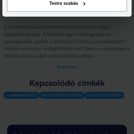
belül is megérkezhet a kártérítés a károsult ügyfél számlájára.
Testre szabás
A következő lépés a kárrendezési folyamat további
digitalizációja lesz. A folyamat így tovább gyorsul és
egységesedik, ezáltal a kötelező biztosítás összehasonlító
oldalak nemcsak a szolgáltatások árait, hanem a minőséget is
objektívebben tudják majd összehasonlítani.
Promóció
Kapcsolódó címkék
E-KÁRBEJELENTŐ
KÖTELEZŐ BIZTOSÍTÁS
CASCO BIZTOSÍTÁS