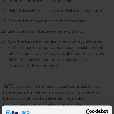
El kell fogadni a szolgáltatás feltételeit.
Elektronikus aláírással hitelesíteni kell a dokumentumot.
Csatolni lehet fényképeket és hagfelvétetelt.
Ellenőrzés után a kárbejelentés elküldhető.
Az online kárbejelentés után a rendszer egy e-mailben
küldi a kárbejelentőt pdf formátumban mindkét érintett
félnek, valamint a károkozó biztosítójának. Ha vitatott a
felelősség, mindkét érintett biztosító megkapja a
kárbejelentő dokumentumot.
Ha 72 órán belül nem érkezik visszajelzés a biztosítótól,
haladéktalanul fel kell venni a kapcsolatot velük és el kell
küldeni az alkalmazásban elmentett bejelentést
hagyományos módon (postán vagy e-mailben).