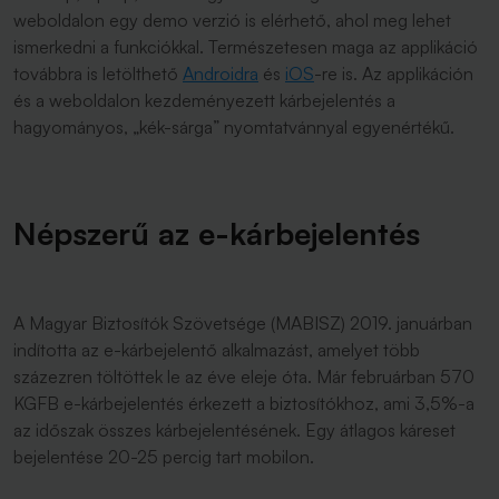
weboldalon egy demo verzió is elérhető, ahol meg lehet
ismerkedni a funkciókkal. Természetesen maga az applikáció
továbbra is letölthető
Androidra
és
iOS
-re is. Az applikáción
és a weboldalon kezdeményezett kárbejelentés a
hagyományos, „kék-sárga” nyomtatvánnyal egyenértékű.
Népszerű az e-kárbejelentés
A Magyar Biztosítók Szövetsége (MABISZ) 2019. januárban
indította az e-kárbejelentő alkalmazást, amelyet több
százezren töltöttek le az éve eleje óta. Már februárban 570
KGFB e-kárbejelentés érkezett a biztosítókhoz, ami 3,5%-a
az időszak összes kárbejelentésének. Egy átlagos káreset
bejelentése 20-25 percig tart mobilon.