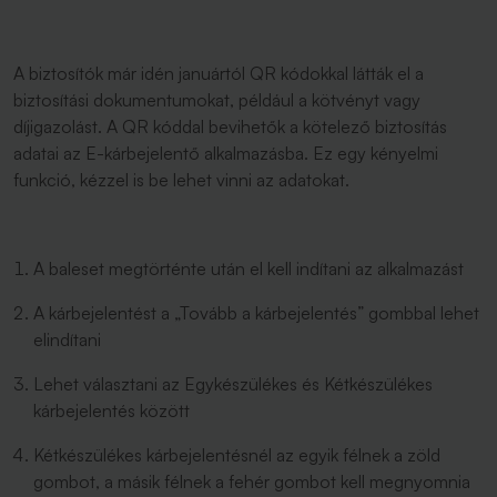
A biztosítók már idén januártól QR kódokkal látták el a
biztosítási dokumentumokat, például a kötvényt vagy
díjigazolást. A QR kóddal bevihetők a kötelező biztosítás
adatai az E-kárbejelentő alkalmazásba. Ez egy kényelmi
funkció, kézzel is be lehet vinni az adatokat.
A baleset megtörténte után el kell indítani az alkalmazást
A kárbejelentést a „Tovább a kárbejelentés” gombbal lehet
elindítani
Lehet választani az Egykészülékes és Kétkészülékes
kárbejelentés között
Kétkészülékes kárbejelentésnél az egyik félnek a zöld
gombot, a másik félnek a fehér gombot kell megnyomnia