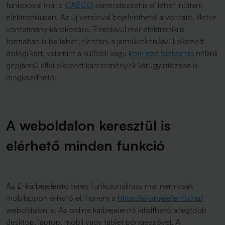
funkcióval már a
CASCO
kárrendezést is el lehet indítani
elektronikusan. Az új verzióval bejelenthető a vontató, illetve
vontatmány károkozása. Ezenkívül már elektronikus
formában is be lehet jelenteni a járműveken kívül okozott
dologi kárt, valamint a külföldi vagy
kötelező biztosítás
nélküli
gépjármű által okozott káresemények kárügyintézése is
megkezdhető.
A weboldalon keresztül is
elérhető minden funkció
Az E-kárbejelentő teljes funkcionalitása már nem csak
mobilappon érhető el, hanem a
https://ekarbejelento.hu/
weboldalon is. Az online kárbejelentő kitölthető a legtöbb
desktop, laptop, mobil vagy tablet böngészővel. A