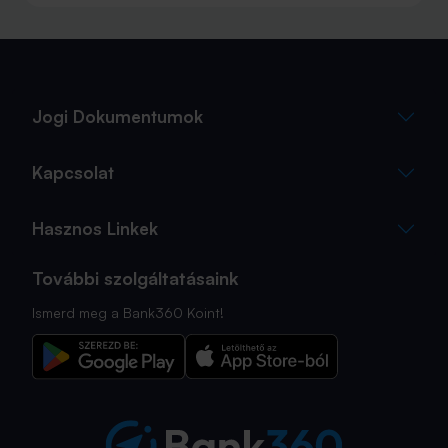
autóval pedig majdnem annyian vágtak neki a
nyaralásnak, mint repülővel.
Jogi Dokumentumok
Kapcsolat
Hasznos Linkek
További szolgáltatásaink
Ismerd meg a Bank360 Koint!