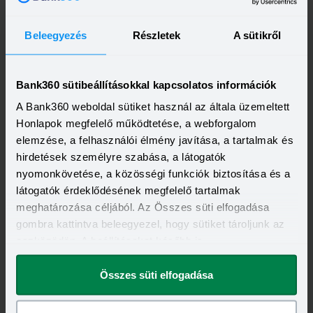
Amennyiben a balesetben érintett másik gépjármű
Beleegyezés
Részletek
A sütikről
rendszáma ismeretlen, először a rendőrségen kell
bejelenteni a káreseményt, majd csak ezt követően lehet
online megkezdeni a kárbejelentési folyamatot. A
Bank360 sütibeállításokkal kapcsolatos információk
hagyományos, “kék-sárga” baleseti bejelentő nyomtatvány
A Bank360 weboldal sütiket használ az általa üzemeltett
természetesen továbbra is használható a kárbejelentéshez.
Honlapok megfelelő működtetése, a webforgalom
elemzése, a felhasználói élmény javítása, a tartalmak és
hirdetések személyre szabása, a látogatók
nyomonkövetése, a közösségi funkciók biztosítása és a
A digitális kárrendezés jövője
látogatók érdeklődésének megfelelő tartalmak
meghatározása céljából. Az Összes süti elfogadása
gombra kattintva beleegyezel, hogy sütiket tároljunk az
Az e-kárbejelentő jó példája a biztosítási piac további
eszközödön. A beállításokat később is
digitalizációjának. A kötelező biztosítás kalkulátorok
megváltoztathatod.
megjelenése után elkezdődött a szerződések online
Összes süti elfogadása
adminisztrációja, 2019-ben már a kárbejelentés is történhet
digitálisan. Egy kisebb koccanásos balesetnél akár 24 órán