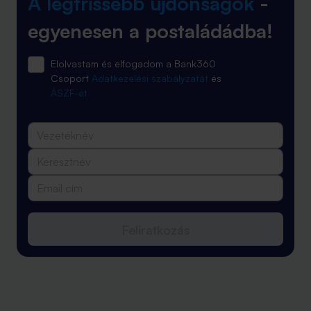
A legfrissebb újdonságok
-
egyenesen a postaládádba!
Elolvastam és elfogadom a Bank360
Csoport
Adatkezelési szabályzatát
és
ÁSZF-ét
Feliratkozás