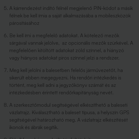
A kárrendezést indító félnél megjelenő PIN-kódot a másik
félnek be kell írnia a saját alkalmazásába a mobileszközök
párosításához
Be kell írni a megfelelő adatokat. A kötelező mezők
sárgával vannak jelölve, az opcionális mezők szürkével. A
megfelelően kitöltött adatokat zöld színnel, a hiányzó
vagy hiányos adatokat piros színnel jelzi a rendszer.
Meg kell jelölni a balesetben felelős járművezetőt, ha
sikerült ebben megegyezni. Ha rendőri intézkedés is
történt, meg kell adni a jegyzőkönyv számát és az
intézkedésben érintett rendőrkapitányság nevét.
A szerkesztőmodul segítségével elkészíthető a baleseti
vázlatrajz. Kiválasztható a baleset típusa, a helyszín GPS
segítségével határozható meg. A vázlatrajz elkészítését
ikonok és ábrák segítik.