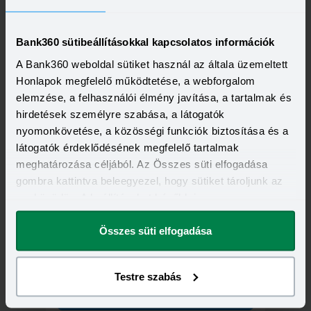
Bank360 sütibeállításokkal kapcsolatos információk
A Bank360 weboldal sütiket használ az általa üzemeltett
1102 Budapest, Kőrösi Csoma Sándor
Honlapok megfelelő működtetése, a webforgalom
út 2-4.
elemzése, a felhasználói élmény javítása, a tartalmak és
hirdetések személyre szabása, a látogatók
nyomonkövetése, a közösségi funkciók biztosítása és a
Tovább a fiókoldalra
látogatók érdeklődésének megfelelő tartalmak
meghatározása céljából. Az Összes süti elfogadása
gombra kattintva beleegyezel, hogy sütiket tároljunk az
eszközödön. A beállításokat később is
megváltoztathatod.
Összes süti elfogadása
1117 Budapest, Október 23. utca 8-
10.
Testre szabás
Tovább a fiókoldalra