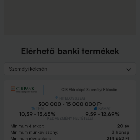
Elérhető banki termékek
Személyi kölcsön
CIB Előrelépő Személyi Kölcsön
HITELÖSSZEG
300 000 - 15 000 000 Ft
THM
KAMAT
10,39 - 13,65%
9,59 - 12,69%
KEDVEZMÉNY FELTÉTELEI
Minimum életkor:
20 év
Minimum munkaviszony:
3 hónap
Minimum jövedelem:
214 662 Ft