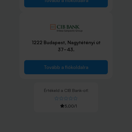
Tovább a fiókoldalra
1222 Budapest, Nagytétényi út
37−43.
Tovább a fiókoldalra
Értékeld
a
CIB Bank
-ot!
5,00
/
1