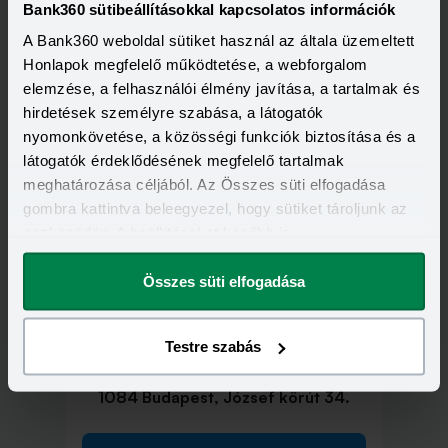
Bank360 sütibeállításokkal kapcsolatos információk
A Bank360 weboldal sütiket használ az általa üzemeltett
Tovább a fiókoldalra
Honlapok megfelelő működtetése, a webforgalom
elemzése, a felhasználói élmény javítása, a tartalmak és
hirdetések személyre szabása, a látogatók
nyomonkövetése, a közösségi funkciók biztosítása és a
látogatók érdeklődésének megfelelő tartalmak
meghatározása céljából. Az Összes süti elfogadása
1075 Budapest, Károly körút 3/B.
gombra kattintva beleegyezel, hogy sütiket tároljunk az
eszközödön. A beállításokat később is
Tovább a fiókoldalra
megváltoztathatod.
Összes süti elfogadása
Testre szabás
1084 Budapest, József körút 34.