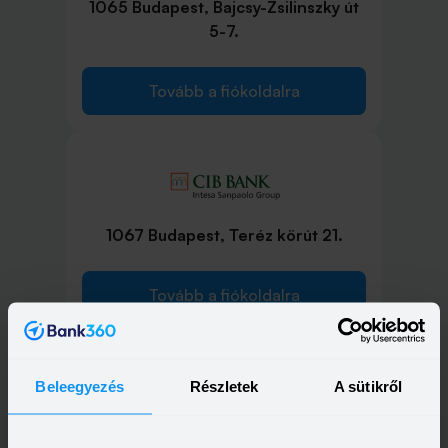
1065 Budapest, Bajcsy-Zsilinszky út
5-7.
Tovább a fiókoldalra
1067 Budapest, Teréz körút 21.
Tovább a fiókoldalra
Beleegyezés
Részletek
A sütikről
1073 Budapest, Erzsébet krt. 2.