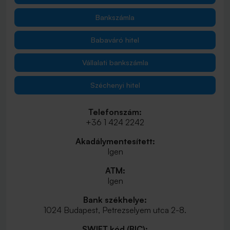
Bankszámla
Babaváró hitel
Vállalati bankszámla
Széchenyi hitel
Telefonszám:
+36 1 424 2242
Akadálymentesített:
Igen
ATM:
Igen
Bank székhelye:
1024 Budapest, Petrezselyem utca 2-8.
SWIFT kód (BIC):