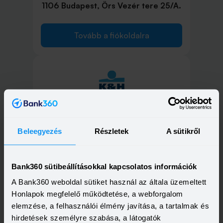
1106 Budapest, Örs Vezér tere 25/A.
Tovább a fiókoldalra
1115 Budapest, Etele út 68.
Beleegyezés
Részletek
A sütikről
Tovább a fiókoldalra
Bank360 sütibeállításokkal kapcsolatos információk
A Bank360 weboldal sütiket használ az általa üzemeltett
Honlapok megfelelő működtetése, a webforgalom
1117 Budapest, Október
elemzése, a felhasználói élmény javítása, a tartalmak és
huszonharmadika utca 8-10.
hirdetések személyre szabása, a látogatók