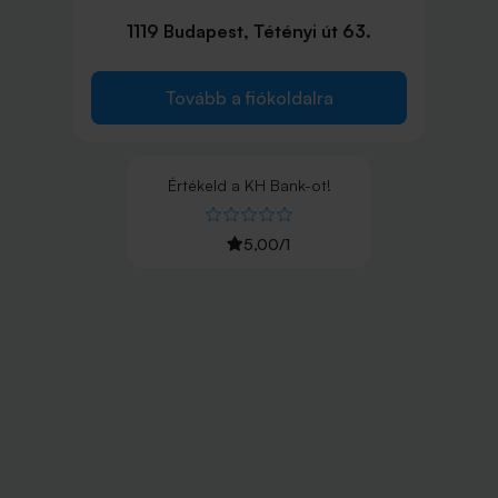
1119 Budapest, Tétényi út 63.
Tovább a fiókoldalra
Értékeld
a
KH Bank
-ot!
5,00
/
1