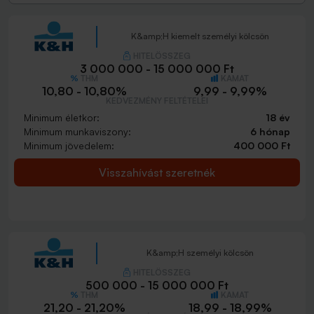
K&amp;H kiemelt személyi kölcsön
HITELÖSSZEG
3 000 000 - 15 000 000 Ft
THM
KAMAT
10,80 - 10,80%
9,99 - 9,99%
KEDVEZMÉNY FELTÉTELEI
Minimum életkor:
18 év
Minimum munkaviszony:
6 hónap
Minimum jövedelem:
400 000 Ft
Visszahívást szeretnék
K&amp;H személyi kölcsön
HITELÖSSZEG
500 000 - 15 000 000 Ft
THM
KAMAT
21,20 - 21,20%
18,99 - 18,99%