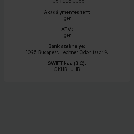
+36 1 335 3355
Akadálymentesített:
Igen
ATM:
Igen
Bank székhelye:
1095 Budapest, Lechner Ödön fasor 9.
SWIFT kód (BIC):
OKHBHUHB