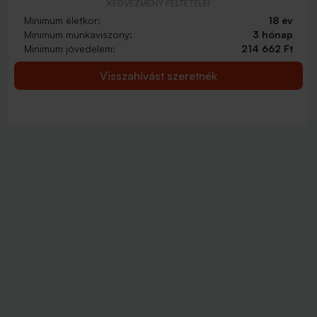
KEDVEZMÉNY FELTÉTELEI
Minimum életkor:
18 év
Minimum munkaviszony:
3 hónap
Minimum jövedelem:
214 662 Ft
Visszahívást szeretnék