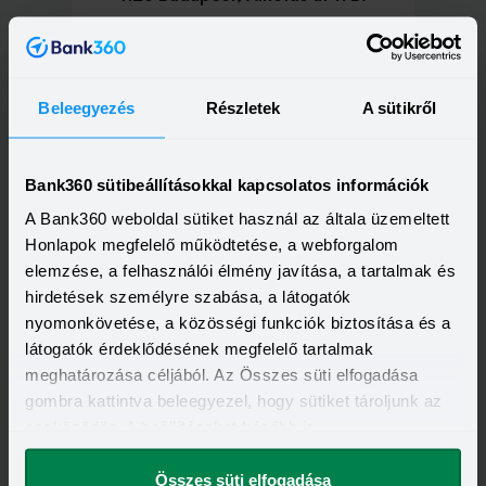
Tovább a fiókoldalra
Beleegyezés
Részletek
A sütikről
Bank360 sütibeállításokkal kapcsolatos információk
1087 Budapest, Baross tér 2.
A Bank360 weboldal sütiket használ az általa üzemeltett
Honlapok megfelelő működtetése, a webforgalom
elemzése, a felhasználói élmény javítása, a tartalmak és
Tovább a fiókoldalra
hirdetések személyre szabása, a látogatók
nyomonkövetése, a közösségi funkciók biztosítása és a
látogatók érdeklődésének megfelelő tartalmak
meghatározása céljából. Az Összes süti elfogadása
gombra kattintva beleegyezel, hogy sütiket tároljunk az
1124 Budapest, Csörsz utca 43.
eszközödön. A beállításokat később is
megváltoztathatod.
Összes süti elfogadása