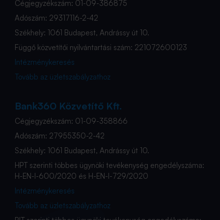
Cégjegyzékszám: 01-09-386875
Adószám: 29317116-2-42
Székhely: 1061 Budapest, Andrássy út 10.
Függő közvetítői nyilvántartási szám: 221072600123
Intézménykeresés
Tovább az üzletszabályzathoz
Bank360 Közvetítő Kft.
Cégjegyzékszám: 01-09-358866
Adószám: 27955350-2-42
Székhely: 1061 Budapest, Andrássy út 10.
HPT szerinti többes ügynöki tevékenység engedélyszáma:
H-EN-I-600/2020 és H-EN-I-729/2020
Intézménykeresés
Tovább az üzletszabályzathoz