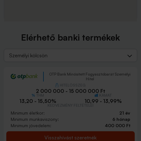
Elérhető banki termékek
Személyi kölcsön
OTP Bank Minősített Fogyasztóbarát Személyi
Hitel
HITELÖSSZEG
2 000 000 - 15 000 000 Ft
THM
KAMAT
13,20 - 15,50%
10,99 - 13,99%
KEDVEZMÉNY FELTÉTELEI
Minimum életkor:
21 év
Minimum munkaviszony:
6 hónap
Minimum jövedelem:
400 000 Ft
Visszahívást szeretnék