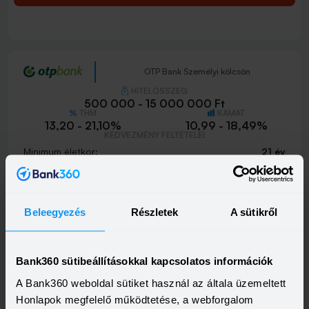
OTP Bank Személyi kölcsön
HITELÖSSZEG
500 000 - 15 000 000 Ft
THM
KAMAT
13,20 - 21,10%
10,99 - 18,49%
KEDVEZMÉNY FELTÉTELEI
Minimum életkor:
21 év
Minimum munkaviszony:
6 hónap
Minimum jövedelem:
214 000 Ft
Visszahívást szeretnék
Beleegyezés
Részletek
A sütikről
Bank360 sütibeállításokkal kapcsolatos információk
A Bank360 weboldal sütiket használ az általa üzemeltett
OTP Otthon Személyi Kölcsön
Honlapok megfelelő működtetése, a webforgalom
HITELÖSSZEG