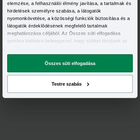
elemzése, a felhasználói élmény javítása, a tartalmak és
2 000 000 - 15 000 000 Ft
THM
KAMAT
hirdetések személyre szabása, a látogatók
12,70 - 14,99%
9,99 - 13,49%
nyomonkövetése, a közösségi funkciók biztosítása és a
KEDVEZMÉNY FELTÉTELEI
Minimum életkor:
21 év
látogatók érdeklődésének megfelelő tartalmak
Minimum munkaviszony:
6 hónap
meghatározása céljából. Az Összes süti elfogadása
Minimum jövedelem:
400 000 Ft
gombra kattintva beleegyezel, hogy sütiket tároljunk az
eszközödön. A beállításokat később is
Visszahívást szeretnék
megváltoztathatod.
Összes süti elfogadása
Testre szabás