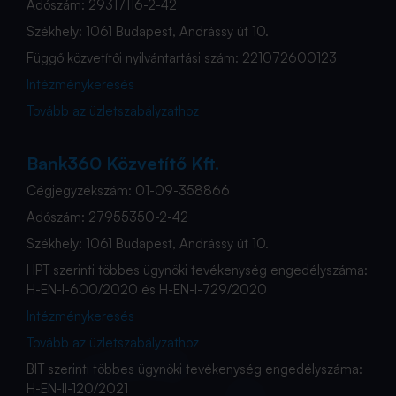
Adószám: 29317116-2-42
Székhely: 1061 Budapest, Andrássy út 10.
Függő közvetítői nyilvántartási szám: 221072600123
Intézménykeresés
Tovább az üzletszabályzathoz
Bank360 Közvetítő Kft.
Cégjegyzékszám: 01-09-358866
Adószám: 27955350-2-42
Székhely: 1061 Budapest, Andrássy út 10.
HPT szerinti többes ügynöki tevékenység engedélyszáma:
H-EN-I-600/2020 és H-EN-I-729/2020
Intézménykeresés
Tovább az üzletszabályzathoz
BIT szerinti többes ügynöki tevékenység engedélyszáma:
H-EN-II-120/2021