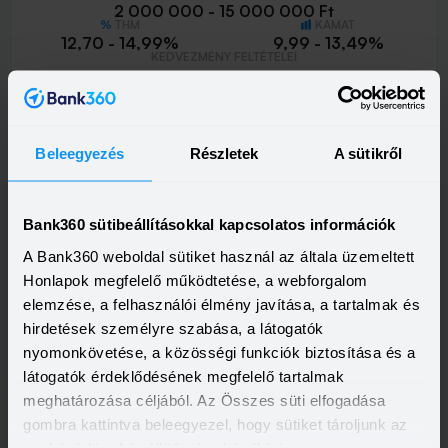
2 000 000 - 15 000 000 Ft
THM
KAMAT
12,70 - 14,99%
9,99 - 13,49%
KEDVEZMÉNY FELTÉTELEI
Minimum életkor:
21 év
Minimum munkaviszony:
6 hónap
Minimum jövedelem:
400 000 Ft
Beleegyezés
Részletek
A sütikről
Visszahívást szeretnék
Bank360 sütibeállításokkal kapcsolatos információk
A Bank360 weboldal sütiket használ az általa üzemeltett
Honlapok megfelelő működtetése, a webforgalom
elemzése, a felhasználói élmény javítása, a tartalmak és
hirdetések személyre szabása, a látogatók
nyomonkövetése, a közösségi funkciók biztosítása és a
látogatók érdeklődésének megfelelő tartalmak
meghatározása céljából. Az Összes süti elfogadása
gombra kattintva beleegyezel, hogy sütiket tároljunk az
eszközödön. A beállításokat később is