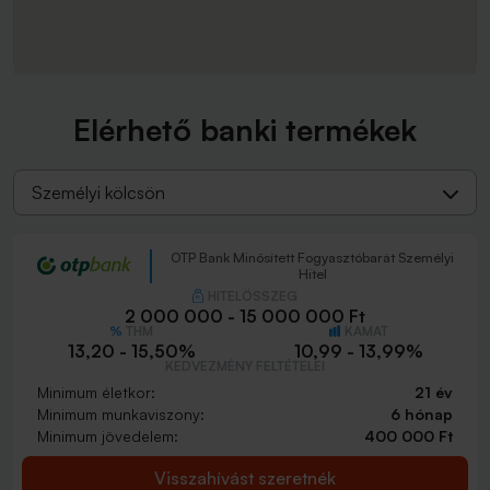
Elérhető banki termékek
Személyi kölcsön
OTP Bank Minősített Fogyasztóbarát Személyi
Hitel
HITELÖSSZEG
2 000 000 - 15 000 000 Ft
THM
KAMAT
13,20 - 15,50%
10,99 - 13,99%
KEDVEZMÉNY FELTÉTELEI
Minimum életkor:
21 év
Minimum munkaviszony:
6 hónap
Minimum jövedelem:
400 000 Ft
Visszahívást szeretnék