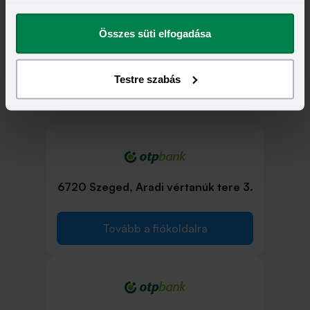
megváltoztathatod.
Összes süti elfogadása
Testre szabás
OTP Bank bankfiókok Szeged településen
6720 Szeged, Aradi vértanúk tere 3.
Tovább a fiókoldalra