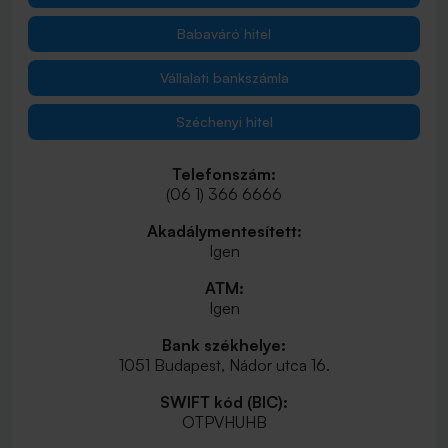
Babaváró hitel
Vállalati bankszámla
Széchenyi hitel
Telefonszám:
(06 1) 366 6666
Akadálymentesített:
Igen
ATM:
Igen
Bank székhelye:
1051 Budapest, Nádor utca 16.
SWIFT kód (BIC):
OTPVHUHB