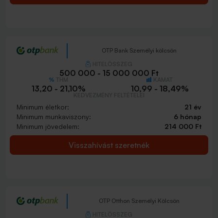
OTP Bank Személyi kölcsön
HITELÖSSZEG
500 000 - 15 000 000 Ft
THM
KAMAT
13,20 - 21,10%
10,99 - 18,49%
KEDVEZMÉNY FELTÉTELEI
Minimum életkor:
21 év
Minimum munkaviszony:
6 hónap
Minimum jövedelem:
214 000 Ft
Visszahívást szeretnék
OTP Otthon Személyi Kölcsön
HITELÖSSZEG