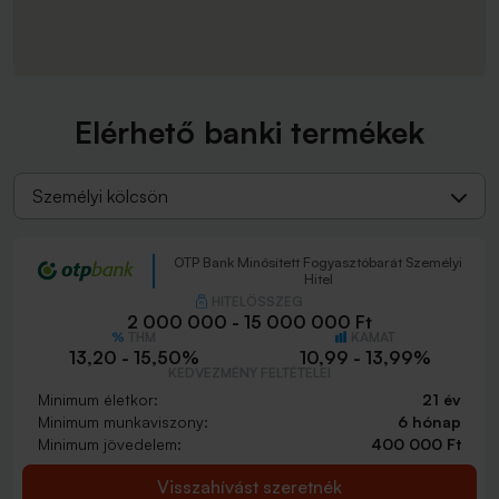
Elérhető banki termékek
Személyi kölcsön
OTP Bank Minősített Fogyasztóbarát Személyi
Hitel
HITELÖSSZEG
2 000 000 - 15 000 000 Ft
THM
KAMAT
13,20 - 15,50%
10,99 - 13,99%
KEDVEZMÉNY FELTÉTELEI
Minimum életkor:
21 év
Minimum munkaviszony:
6 hónap
Minimum jövedelem:
400 000 Ft
Visszahívást szeretnék