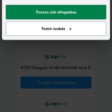
megváltoztathatod.
Összes süti elfogadása
Testre szabás
OTP Bank bankfiókok Szeged településen
6720 Szeged, Aradi vértanúk tere 3.
Tovább a fiókoldalra