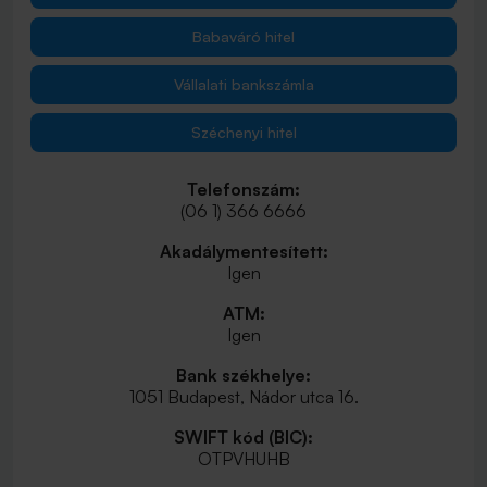
Babaváró hitel
Vállalati bankszámla
Széchenyi hitel
Telefonszám:
(06 1) 366 6666
Akadálymentesített:
Igen
ATM:
Igen
Bank székhelye:
1051 Budapest, Nádor utca 16.
SWIFT kód (BIC):
OTPVHUHB