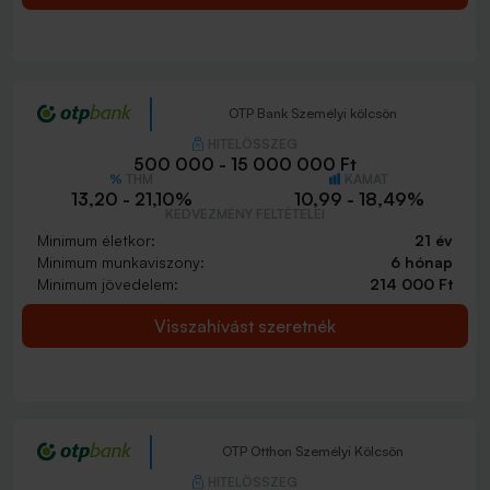
OTP Bank Személyi kölcsön
HITELÖSSZEG
500 000 - 15 000 000 Ft
THM
KAMAT
13,20 - 21,10%
10,99 - 18,49%
KEDVEZMÉNY FELTÉTELEI
Minimum életkor:
21 év
Minimum munkaviszony:
6 hónap
Minimum jövedelem:
214 000 Ft
Visszahívást szeretnék
OTP Otthon Személyi Kölcsön
HITELÖSSZEG