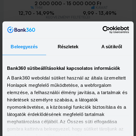
2 000 000 - 15 000 000 Ft
THM
KAMAT
12,70 - 14,99%
9,99 - 13,49%
KEDVEZMÉNY FELTÉTELEI
Minimum életkor:
21 év
Minimum munkaviszony:
6 hónap
Minimum jövedelem:
400 000 Ft
Beleegyezés
Részletek
A sütikről
Visszahívást szeretnék
Bank360 sütibeállításokkal kapcsolatos információk
A Bank360 weboldal sütiket használ az általa üzemeltett
Honlapok megfelelő működtetése, a webforgalom
elemzése, a felhasználói élmény javítása, a tartalmak és
hirdetések személyre szabása, a látogatók
nyomonkövetése, a közösségi funkciók biztosítása és a
látogatók érdeklődésének megfelelő tartalmak
meghatározása céljából. Az Összes süti elfogadása
gombra kattintva beleegyezel, hogy sütiket tároljunk az
eszközödön. A beállításokat később is