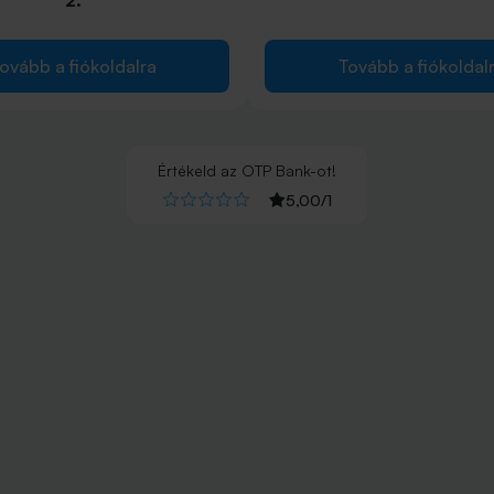
ovább a fiókoldalra
Tovább a fiókoldal
Értékeld
az
OTP Bank
-ot!
5,00
/
1