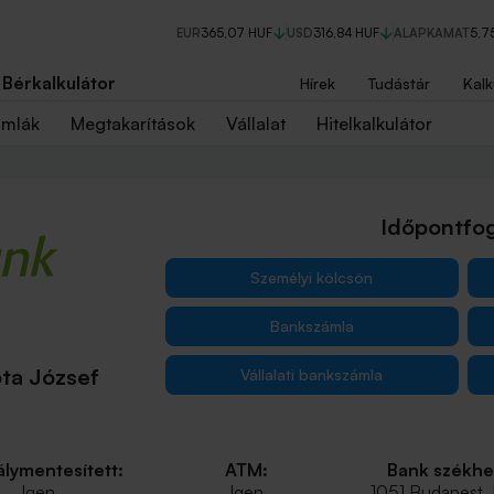
EUR
365,07 HUF
USD
316,84 HUF
ALAPKAMAT
5,7
Bérkalkulátor
Hírek
Tudástár
Kalk
ámlák
Megtakarítások
Vállalat
Hitelkalkulátor
Időpontfog
Személyi kölcsön
Bankszámla
ta József
Vállalati bankszámla
lymentesített:
ATM:
Bank székhe
Igen
Igen
1051 Budapest,