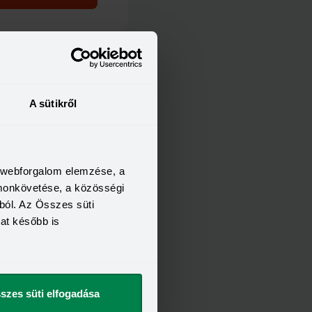
FELTÉTELEI
21 év
6 hónap
400 000 Ft
A sütikről
t szeretnék
a webforgalom elemzése, a
omonkövetése, a közösségi
ból. Az Összes süti
kat később is
szes süti elfogadása