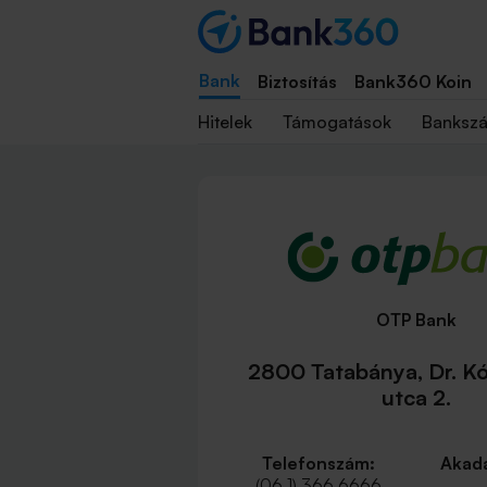
Bank
Biztosítás
Bank360 Koin
Hitelek
Támogatások
Banksz
OTP Bank
2800 Tatabánya, Dr. Kó
utca 2.
Telefonszám:
Akadá
(06 1) 366 6666