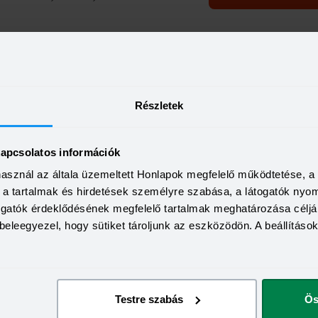
KEDVEZMÉNY 
Minimum életkor:
HITELÖSSZEG
Minimum munkaviszony:
2 000 000 - 15 000 000 Ft
THM
Minimum jövedelem:
Részletek
12,70 - 14,99%
KAMAT
ön
Visszahívás
9,99 - 13,49%
kapcsolatos információk
használ az általa üzemeltett Honlapok megfelelő működtetése, 
a, a tartalmak és hirdetések személyre szabása, a látogatók ny
togatók érdeklődésének megfelelő tartalmak meghatározása céljá
beleegyezel, hogy sütiket tároljunk az eszközödön. A beállításo
Testre szabás
Ös