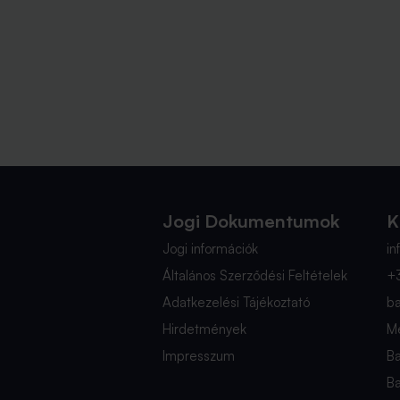
Jogi Dokumentumok
K
Jogi információk
i
Általános Szerződési Feltételek
+
Adatkezelési Tájékoztató
b
Hirdetmények
Mé
Impresszum
B
B