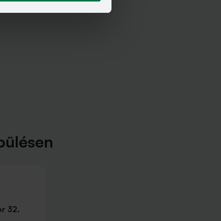
pülésen
r 32.