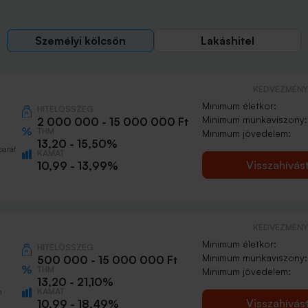
Személyi kölcsön
Lakáshitel
KEDVEZMÉNY 
Minimum életkor:
HITELÖSSZEG
Minimum munkaviszony:
2 000 000 - 15 000 000 Ft
THM
Minimum jövedelem:
13,20 - 15,50%
barát
KAMAT
Visszahívás
10,99 - 13,99%
KEDVEZMÉNY 
Minimum életkor:
HITELÖSSZEG
Minimum munkaviszony:
500 000 - 15 000 000 Ft
THM
Minimum jövedelem:
13,20 - 21,10%
KAMAT
n
Visszahívás
10,99 - 18,49%