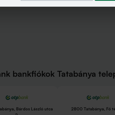
nk bankfiókok Tatabánya tele
abánya, Bárdos László utca
2800 Tatabánya, Fő té
2.