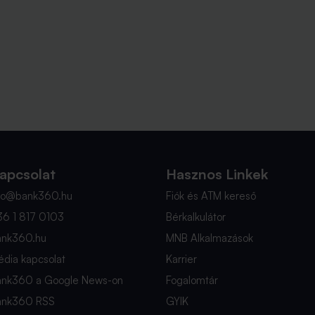
apcsolat
Hasznos Linkek
nfo@bank360.hu
Fiók és ATM kereső
36 1 817 0103
Bérkalkulátor
ank360.hu
MNB Alkalmazások
dia kapcsolat
Karrier
ank360 a Google News-on
Fogalomtár
ank360 RSS
GYIK