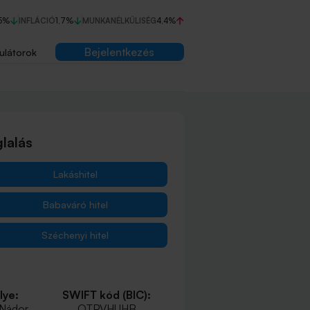
5%
INFLÁCIÓ
1,7%
MUNKANÉLKÜLISÉG
4,4%
Bejelentkezés
ulátorok
lalás
Lakáshitel
Babaváró hitel
Széchenyi hitel
lye:
SWIFT kód (BIC):
 Nádor
OTPVHUHB