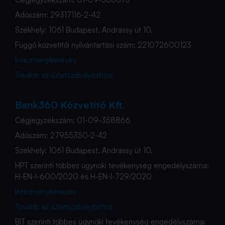
Adószám: 29317116-2-42
Székhely: 1061 Budapest, Andrássy út 10.
Függő közvetítői nyilvántartási szám: 221072600123
Intézménykeresés
Tovább az üzletszabályzathoz
Bank360 Közvetítő Kft.
Cégjegyzékszám: 01-09-358866
Adószám: 27955350-2-42
Székhely: 1061 Budapest, Andrássy út 10.
HPT szerinti többes ügynöki tevékenység engedélyszáma:
H-EN-I-600/2020 és H-EN-I-729/2020
Intézménykeresés
Tovább az üzletszabályzathoz
BIT szerinti többes ügynöki tevékenység engedélyszáma: