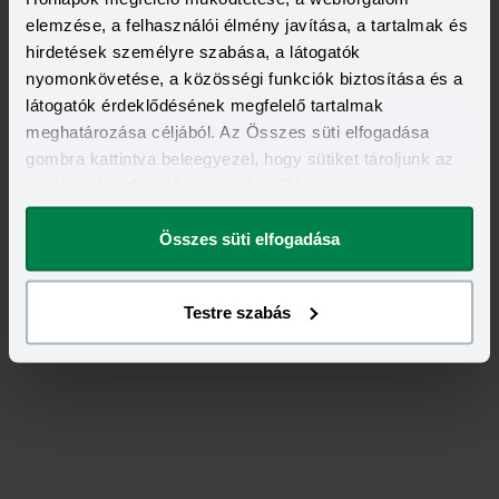
2 000 000 - 15 000 000 Ft
elemzése, a felhasználói élmény javítása, a tartalmak és
THM
KAMAT
12,70 - 14,99%
9,99 - 13,49%
hirdetések személyre szabása, a látogatók
KEDVEZMÉNY FELTÉTELEI
nyomonkövetése, a közösségi funkciók biztosítása és a
Minimum életkor:
21 év
látogatók érdeklődésének megfelelő tartalmak
Minimum munkaviszony:
6 hónap
meghatározása céljából. Az Összes süti elfogadása
Minimum jövedelem:
400 000 Ft
gombra kattintva beleegyezel, hogy sütiket tároljunk az
Visszahívást szeretnék
eszközödön. A beállításokat később is
megváltoztathatod.
Összes süti elfogadása
Testre szabás