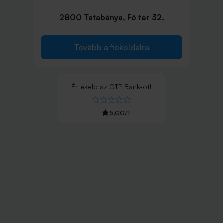
2800 Tatabánya, Fő tér 32.
Tovább a fiókoldalra
Értékeld
az
OTP Bank
-ot!
5,00
/
1