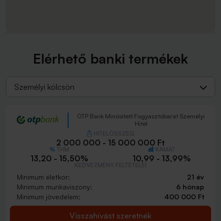
Elérhető banki termékek
Személyi kölcsön
OTP Bank Minősített Fogyasztóbarát Személyi
Hitel
HITELÖSSZEG
2 000 000 - 15 000 000 Ft
THM
KAMAT
13,20 - 15,50%
10,99 - 13,99%
KEDVEZMÉNY FELTÉTELEI
Minimum életkor:
21 év
Minimum munkaviszony:
6 hónap
Minimum jövedelem:
400 000 Ft
Visszahívást szeretnék