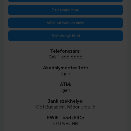
Babaváró hitel
Vállalati bankszámla
Széchenyi hitel
Telefonszám:
(06 1) 366 6666
Akadálymentesített:
Igen
ATM:
Igen
Bank székhelye:
1051 Budapest, Nádor utca 16.
SWIFT kód (BIC):
OTPVHUHB