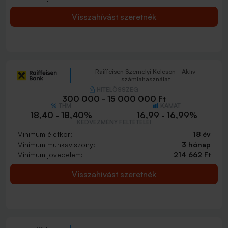
Visszahívást szeretnék
Raiffeisen Személyi Kölcsön - Aktív
számlahasználat
HITELÖSSZEG
300 000 - 15 000 000 Ft
THM
KAMAT
18,40 - 18,40%
16,99 - 16,99%
KEDVEZMÉNY FELTÉTELEI
Minimum életkor:
18 év
Minimum munkaviszony:
3 hónap
Minimum jövedelem:
214 662 Ft
Visszahívást szeretnék