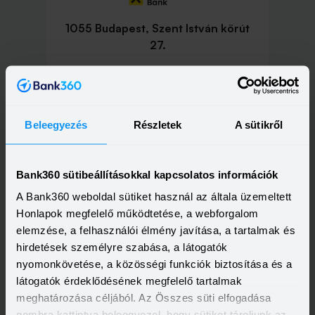
1055 Budapest, Szent István körút
27.
Tovább a fiókoldalra
Beleegyezés
Részletek
A sütikről
Bank360 sütibeállításokkal kapcsolatos információk
1062 Budapest, Váci út 1-3. 1.emelet
A Bank360 weboldal sütiket használ az általa üzemeltett
Honlapok megfelelő működtetése, a webforgalom
Tovább a fiókoldalra
elemzése, a felhasználói élmény javítása, a tartalmak és
hirdetések személyre szabása, a látogatók
nyomonkövetése, a közösségi funkciók biztosítása és a
látogatók érdeklődésének megfelelő tartalmak
meghatározása céljából. Az Összes süti elfogadása
1066 Budapest, Teréz körút 12.
gombra kattintva beleegyezel, hogy sütiket tároljunk az