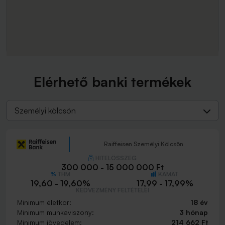
Elérhető banki termékek
Személyi kölcsön
Raiffeisen Személyi Kölcsön
HITELÖSSZEG
300 000 - 15 000 000 Ft
THM
KAMAT
19,60 - 19,60%
17,99 - 17,99%
KEDVEZMÉNY FELTÉTELEI
Minimum életkor:
18 év
Minimum munkaviszony:
3 hónap
Minimum jövedelem:
214 662 Ft