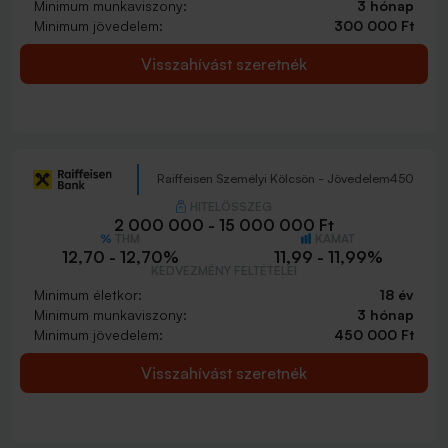
Minimum munkaviszony:
3 hónap
Minimum jövedelem:
300 000 Ft
Visszahívást szeretnék
Raiffeisen Személyi Kölcsön - Jövedelem450
HITELÖSSZEG
2 000 000 - 15 000 000 Ft
THM
KAMAT
12,70 - 12,70%
11,99 - 11,99%
KEDVEZMÉNY FELTÉTELEI
Minimum életkor:
18 év
Minimum munkaviszony:
3 hónap
Minimum jövedelem:
450 000 Ft
Visszahívást szeretnék