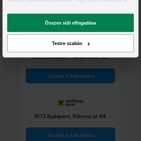
eszközödön. A beállításokat később is
megváltoztathatod.
Tovább a fiókoldalra
Összes süti elfogadása
Testre szabás
1066 Budapest, Teréz körút 62.
Tovább a fiókoldalra
1072 Budapest, Rákóczi út 44.
Tovább a fiókoldalra