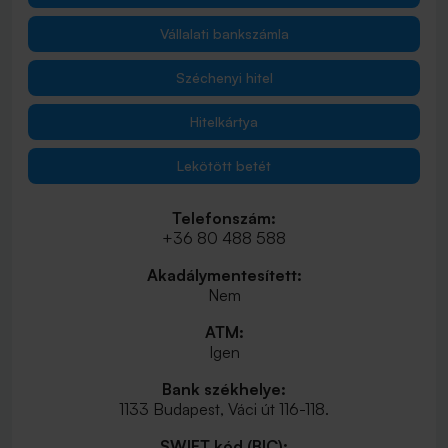
Vállalati bankszámla
Széchenyi hitel
Hitelkártya
Lekötött betét
Telefonszám:
+36 80 488 588
Akadálymentesített:
Nem
ATM:
Igen
Bank székhelye:
1133 Budapest, Váci út 116-118.
SWIFT kód (BIC):