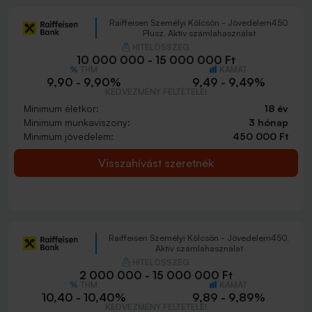
Raiffeisen Személyi Kölcsön - Jövedelem450
Plusz, Aktív számlahasználat
HITELÖSSZEG
10 000 000 - 15 000 000 Ft
THM
KAMAT
9,90 - 9,90%
9,49 - 9,49%
KEDVEZMÉNY FELTÉTELEI
Minimum életkor:
18 év
Minimum munkaviszony:
3 hónap
Minimum jövedelem:
450 000 Ft
Visszahívást szeretnék
Raiffeisen Személyi Kölcsön - Jövedelem450,
Aktív számlahasználat
HITELÖSSZEG
2 000 000 - 15 000 000 Ft
THM
KAMAT
10,40 - 10,40%
9,89 - 9,89%
KEDVEZMÉNY FELTÉTELEI