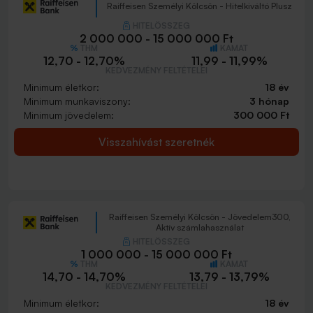
Raiffeisen Személyi Kölcsön - Hitelkiváltó Plusz
HITELÖSSZEG
2 000 000 - 15 000 000 Ft
THM
KAMAT
12,70 - 12,70%
11,99 - 11,99%
KEDVEZMÉNY FELTÉTELEI
Minimum életkor:
18 év
Minimum munkaviszony:
3 hónap
Minimum jövedelem:
300 000 Ft
Visszahívást szeretnék
Raiffeisen Személyi Kölcsön - Jövedelem300,
Aktív számlahasználat
HITELÖSSZEG
1 000 000 - 15 000 000 Ft
THM
KAMAT
14,70 - 14,70%
13,79 - 13,79%
KEDVEZMÉNY FELTÉTELEI
Minimum életkor:
18 év