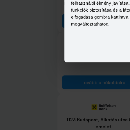
1106 Budapest, Örs vezér tere
felhasználói élmény javítás
funkciók biztosítása és a lá
elfogadása gombra kattintva 
Tovább a fiókoldalra
megváltoztathatod.
1117 Budapest, Hunyadi János
Tovább a fiókoldalra
1123 Budapest, Alkotás utca 5
emelet