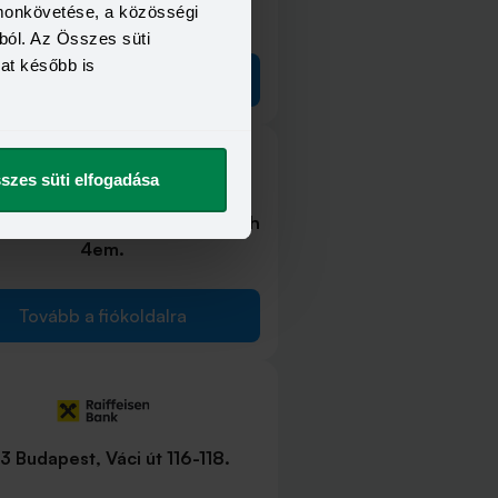
omonkövetése, a közösségi
115 Budapest, Etele út 68.
ból. Az Összes süti
kat később is
Tovább a fiókoldalra
szes süti elfogadása
udapest, Alkotás út 55-61 A lph
4em.
Tovább a fiókoldalra
3 Budapest, Váci út 116-118.