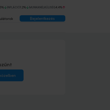
75%
INFLÁCIÓ
1,2%
MUNKANÉLKÜLISÉG
4,4%
Bejelentkezés
ulátorok
szűnt
 közelben