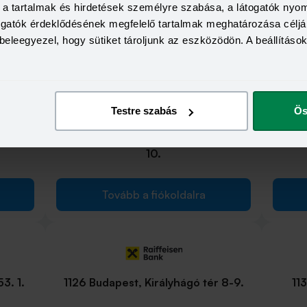
 25/A.
a, a tartalmak és hirdetések személyre szabása, a látogatók ny
1114 Budapest, Bocskai út 1.
1
togatók érdeklődésének megfelelő tartalmak meghatározása céljá
beleegyezel, hogy sütiket tároljunk az eszközödön. A beállításo
Tovább a fiókoldalra
Testre szabás
Ös
 út 19
1117 Budapest, Október 23. utca 8-
1123 B
10.
Tovább a fiókoldalra
3. 1.
1126 Budapest, Királyhágó tér 8-9.
113