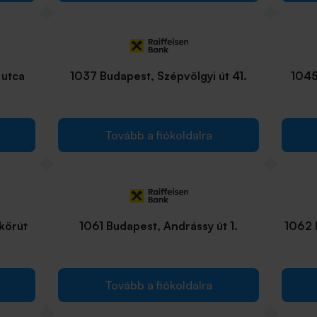
 utca
1037 Budapest, Szépvölgyi út 41.
1045
Tovább a fiókoldalra
körút
1061 Budapest, Andrássy út 1.
1062 B
Tovább a fiókoldalra