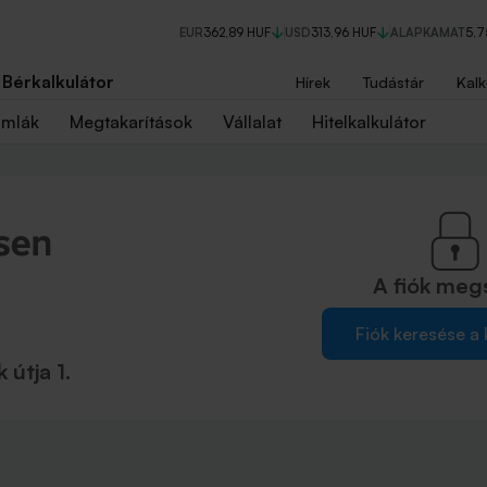
EUR
362,89 HUF
USD
313,96 HUF
ALAPKAMAT
5,
Bérkalkulátor
Hírek
Tudástár
Kalk
ámlák
Megtakarítások
Vállalat
Hitelkalkulátor
A fiók
meg
Fiók keresése a
útja 1.