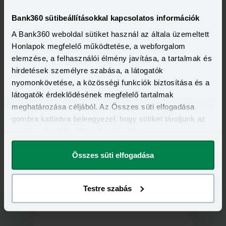
Bank360 sütibeállításokkal kapcsolatos információk
A Bank360 weboldal sütiket használ az általa üzemeltett
Honlapok megfelelő működtetése, a webforgalom
1117 Budapest, Infopark sétány 3.
elemzése, a felhasználói élmény javítása, a tartalmak és
Infopark "B" Irodaház
hirdetések személyre szabása, a látogatók
nyomonkövetése, a közösségi funkciók biztosítása és a
látogatók érdeklődésének megfelelő tartalmak
Tovább a fiókoldalra
meghatározása céljából. Az Összes süti elfogadása
gombra kattintva beleegyezel, hogy sütiket tároljunk az
eszközödön. A beállításokat később is
megváltoztathatod.
Összes süti elfogadása
1123 Budapest, Alkotás utca 50.
Testre szabás
Tovább a fiókoldalra