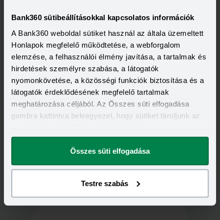
Bank360 sütibeállításokkal kapcsolatos információk
A Bank360 weboldal sütiket használ az általa üzemeltett
Honlapok megfelelő működtetése, a webforgalom
1117 Budapest, Infopark sétány 3.
elemzése, a felhasználói élmény javítása, a tartalmak és
Infopark "B" Irodaház
hirdetések személyre szabása, a látogatók
nyomonkövetése, a közösségi funkciók biztosítása és a
látogatók érdeklődésének megfelelő tartalmak
Tovább a fiókoldalra
meghatározása céljából. Az Összes süti elfogadása
gombra kattintva beleegyezel, hogy sütiket tároljunk az
eszközödön. A beállításokat később is
megváltoztathatod.
Összes süti elfogadása
1123 Budapest, Alkotás utca 50.
Testre szabás
Tovább a fiókoldalra