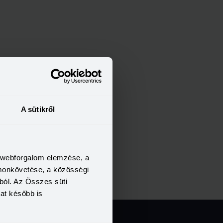
A sütikről
a webforgalom elemzése, a
omonkövetése, a közösségi
ból. Az Összes süti
kat később is