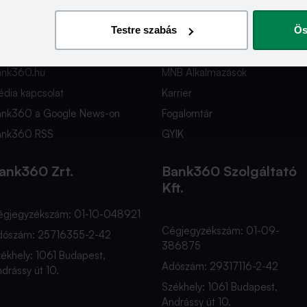
apcsolat
Hasznos Linkek
Testre szabás
Ös
nfo@bank360.hu
Fiók és ATM kereső
36 1 817 0103
Bérkalkulátor
ank360.hu
MNB Alkalmazások
dia kapcsolat
Karrier
ank360 a Google News-on
Fogalomtár
ank360 RSS
GYIK
ank360 Zrt.
Bank360 Szolgáltató
Kft.
égjegyzékszám: 01-10-048921
Cégjegyzékszám: 01-09-
dószám: 25716355-2-42
386875
ékhely: 1061 Budapest,
Adószám: 29317116-2-42
drássy út 10.
Székhely: 1061 Budapest,
Andrássy út 10.