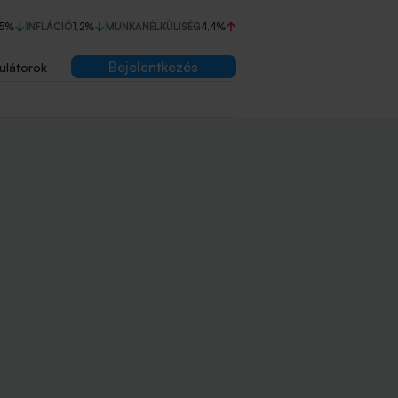
75%
INFLÁCIÓ
1,2%
MUNKANÉLKÜLISÉG
4,4%
Bejelentkezés
ulátorok