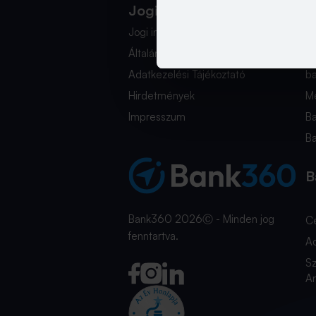
Jogi Dokumentumok
K
Jogi információk
i
Általános Szerződési Feltételek
+
Adatkezelési Tájékoztató
b
Hirdetmények
Mé
Impresszum
B
B
B
Bank360 2026Ⓒ - Minden jog
C
fenntartva.
A
Sz
An