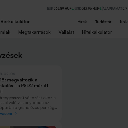
EUR
362,89 HUF
USD
313,96 HUF
ALAPKAMAT
5,
Bérkalkulátor
Hírek
Tudástár
Kalk
ámlák
Megtakarítások
Vállalat
Hitelkalkulátor
yzések
8-02-06
18: megváltozik a
nkolás - a PSD2 már itt
n!
drengésszerű változást okoz a
zzel való viszonyodban az
ópai Unió grandiózus pénzügyi
osítása, a PSD2. A rövidítést
lvasom
onyára sok helyen hallottad,
is nagyon kevesen vannak,
k tényleg tudják, hogy miről is