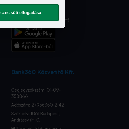
További
szolgáltatásaink
szes süti elfogadása
Ismerd meg a Bank360 Koint!
Bank360 Közvetítő Kft.
Cégjegyzékszám: 01-09-
358866
Adószám: 27955350-2-42
Székhely: 1061 Budapest,
Andrássy út 10.
HPT szerinti többes ügynöki