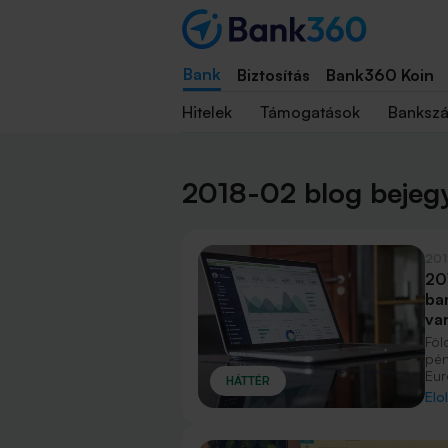
Bank
Biztosítás
Bank360 Koin
Hitelek
Támogatások
Banksz
2018-02 blog bejeg
201
20
ba
va
Föl
pén
Eur
HÁTTÉR
mód
Elo
biz
még
aki