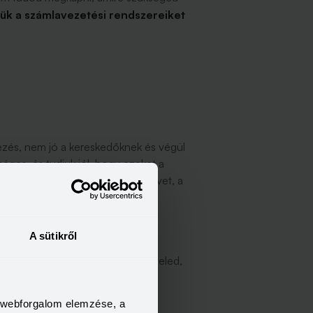
iük a számlavezetési rendszereiket
ézés, nem jó a kereskedőknek és végül
ges, és tudjuk jól, hogy ezeket a
ereplői nem beszélnek közös nyelvet, a
A sütikről
 banking API használatát
, ami
al, a harmadik szereplőkkel és veled,
a webforgalom elemzése, a