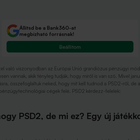
Állítsd be a Bank360-at
megbízható forrásnak!
Beállítom
el való viszonyodban az Európai Unió grandiózus pénzügyi módos
en vannak, akik tényleg tudják, hogy miről is van szó. Mivel jan
ásra, összefoglaltuk neked, hogy mit kell tudnod a PSD2-ről, de az
s pénzügytechnológiai cégek felé. PSD2 kérdezz-felelek:
hogy PSD2, de mi ez? Egy új játékk