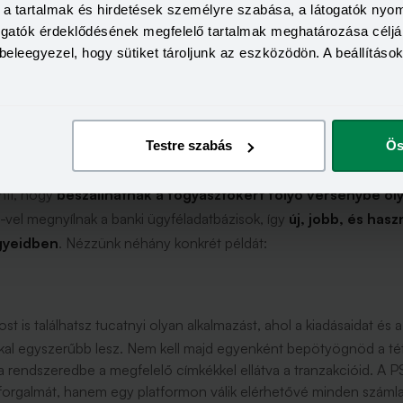
a, a tartalmak és hirdetések személyre szabása, a látogatók ny
togatók érdeklődésének megfelelő tartalmak meghatározása céljá
beleegyezel, hogy sütiket tároljunk az eszközödön. A beállításo
tan? Hogyan tudok „többet kihozni
Testre szabás
Ös
yan tudja a PSD2-t forintra váltania az egyszeri ügyfél. Nem fel
nti, hogy
beszállhatnak a fogyasztókért folyó versenybe oly
-vel megnyílnak a banki ügyféladatbázisok, így
új, jobb, és has
gyeidben
. Nézzünk néhány konkrét példát:
st is találhatsz tucatnyi olyan alkalmazást, ahol a kiadásaidat é
kkal egyszerűbb lesz. Nem kell majd egyenként bepötyögnöd a té
 rendszeredbe a megfelelő címkékkel ellátva a tranzakcióid. A P
forgalmát, hanem egy platformon válik elérhetővé minden száml