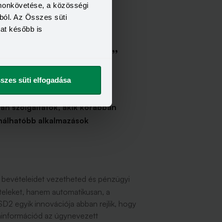
omonkövetése, a közösségi
ból. Az Összes süti
kat később is
 a pénzügyeimből?”
szes süti elfogadása
tétlenül ebben kell azonban
an szolgáltatók, akik korábban
ználhatóbb alkalmazások
s a bevételeidet vezetheted és pénzügyi
teleket, hanem automatikusan, a
SD2 egyik innovációja abban rejlik, hogy
ainformációd az úgynevezett