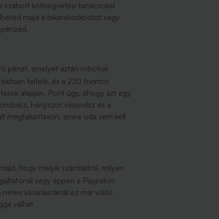
e szabott költségvetési tanácsokat
ezdheted majd a takarékoskodást vagy
 pénzed.
vő pénzt, amelyet aztán robotok
kítsen felfelé, és a 220 forintot
atások alapján. Pont úgy, ahogy azt egy
ondolsz, hányszor vásárolsz és a
lt megtakarításon, amire oda sem kell
 majd, hogy melyik számládról, milyen
zolgáltatónál vagy éppen a Paypalon
 netes vásárlásoknál ez már valós
ggá válhat