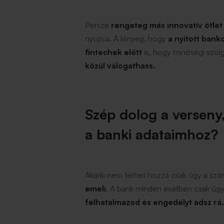
Persze
rengeteg más innovatív ötlet 
nyújtsa. A lényeg, hogy
a nyitott bank
fintechek előtt
is, hogy minőségi szolg
közül válogathass.
Szép dolog a verseny,
a banki adataimhoz?
Akárki nem férhet hozzá csak úgy a sz
emeli
. A bank minden esetben csak úgy
felhatalmazod és engedélyt adsz rá.