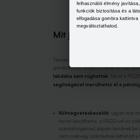
felhasználói élmény javítás
funkciók biztosítása és a lá
elfogadása gombra kattintva 
megváltoztathatod.
Mit jelent ez konkré
Természetesen mindenkit az érdekel, hog
gondolkodni. A nyitott banki API azt jele
labdába sem rúghattak
. Mivel a PSD2
segítségével merülhetsz el a pénzü
Költségvetéskezelők
: ugyan már mo
tervet készíthetsz, a PSD2-vel ez so
számlaforgalmad alapján kerülnek be a
nem csak egy számládnak láthatod a 