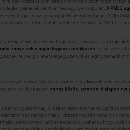
mint egy konzol és idén karácsonykor sem ezért fogsz sorban áll
ető legkényelmesebben fizethess egy ilyen kütyüért.
A PSD2 ugy
evezést takarja, azaz az Európai Parlament és Tanács 2015/236
amely módosít több korábbi rendeletet és bővíti a PSD1-et, am
 elképzelése sem lenne, hogy miről is van szó, hadd fejtsük ki e
niós irányelvek alapján legyen szabályozva
. Ez azt jelenti, 
gyezőek, te pedig a lehető legegyszerűbb és legmodernebb mó
bb szereplő a bank. Van velük azonban egy kis probléma: mivel m
endszereiket. Így nagyon
nehéz közös, sztenderd alapon nyugv
a bankok gyakorlatilag jó mélyen elzárva tartják az ügyféladatoka
 adatbiztonság szempontjából, viszont megöli a versenyt a pénzü
hatják szolgáltatásaik árát és megakadályozhatják, hogy kisebb s
zt elkérhetnek tőled a szolgáltatásaikért, fizetsz, mert mástól