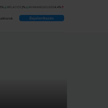
75%
INFLÁCIÓ
1,2%
MUNKANÉLKÜLISÉG
4,4%
Bejelentkezés
ulátorok