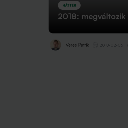
HÁTTÉR
2018: megváltozik 
Veres Patrik
2018-02-06
|