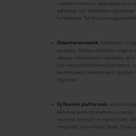
számlainformációs aggregátorokon (AI
adhatnak, sőt, befektetési ajánlatoka
befektetést. Tehát a pénzügyeid átl
Robottanácsadók
: különböző szolg
kezelnek. Például dönthetsz majd arró
eltegye a befektetési számládra, ahol
hús-vér portfoliómenedzser tenné, cs
kerekítésekből mennyi pénz gyűlhet ö
figyelned.
Új fizetési platformok
: a közös ban
kártyával kívánod rendezni a számlát. 
vezeted, könnyen és egyszerűen válas
megoldás, a következő lépés, hogy ug