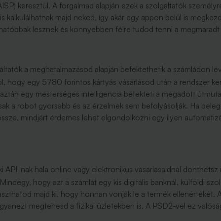
SP) keresztül. A forgalmad alapján ezek a szolgáltatók személyr
t is kalkulálhatnak majd neked, így akár egy appon belül is megk
áthatóbbak lesznek és könnyebben félre tudod tenni a megmaradt
áltatók a meghatalmazásod alapján befektethetik a számládon lé
l, hogy egy 5780 forintos kártyás vásárlásod után a rendszer kere
 aztán egy mesterséges intelligencia befekteti a megadott útmut
ak a robot gyorsabb és az érzelmek sem befolyásolják. Ha beleg
ssze, mindjárt érdemes lehet elgondolkozni egy ilyen automatizá
ki API-nak hála online vagy elektronikus vásárlásaidnál dönthetsz
Mindegy, hogy azt a számlát egy kis digitális banknál, külföldi s
zthatod majd ki, hogy honnan vonják le a termék ellenértékét. A
yanezt megtehesd a fizikai üzletekben is. A PSD2-vel ez valósá