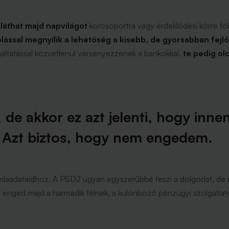
láthat majd napvilágot
korcsoportra vagy érdeklődési körre fó
olással megnyílik a lehetőség a kisebb, de gyorsabban fejl
áltatással közvetlenül versenyezzenek a bankokkal,
te pedig olc
 de akkor ez azt jelenti, hogy inne
 Azt biztos, hogy nem engedem.
ámlaadataidhoz. A PSD2 ugyan egyszerűbbé teszi a dolgodat, de
 enged majd a harmadik félnek, a különböző pénzügyi szolgáltató