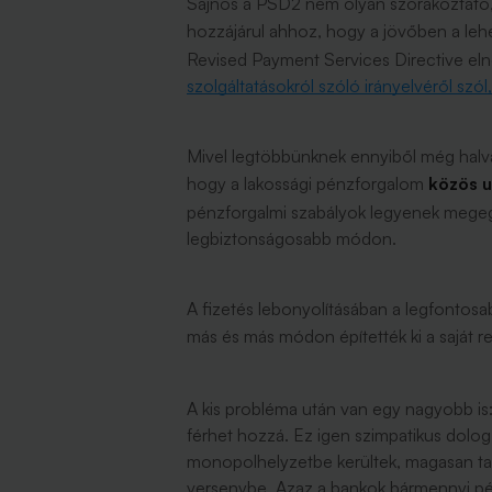
Sajnos a PSD2 nem olyan szórakoztató, 
hozzájárul ahhoz, hogy a jövőben a leh
Revised Payment Services Directive eln
szolgáltatásokról szóló irányelvéről szól,
Mivel legtöbbünknek ennyiből még halvány
hogy a lakossági pénzforgalom
közös u
pénzforgalmi szabályok legyenek mege
legbiztonságosabb módon.
A fizetés lebonyolításában a legfontosa
más és más módon építették ki a saját r
A kis probléma után van egy nagyobb is: 
férhet hozzá. Ez igen szimpatikus dolog
monopolhelyzetbe kerültek, magasan tart
versenybe. Azaz a bankok bármennyi pén