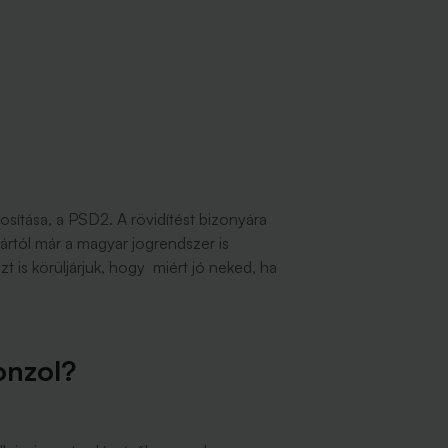
ítása, a PSD2. A rövidítést bizonyára
uártól már a magyar jogrendszer is
t is körüljárjuk, hogy miért jó neked, ha
onzol?