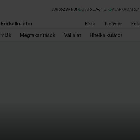
EUR
362,89 HUF
USD
313,96 HUF
ALAPKAMAT
5,
Bérkalkulátor
Hírek
Tudástár
Kalk
ámlák
Megtakarítások
Vállalat
Hitelkalkulátor