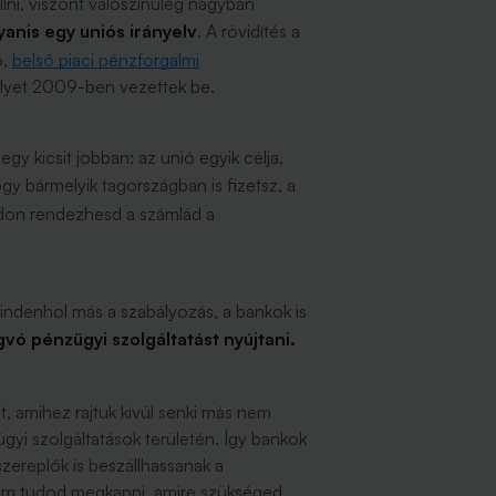
ni, viszont valószínűleg nagyban
anis egy uniós irányelv
. A rövidítés a
6,
belső piaci pénzforgalmi
elyet 2009-ben vezettek be.
gy kicsit jobban: az unió egyik célja,
hogy bármelyik tagországban is fizetsz, a
don rendezhesd a számlád a
indenhol más a szabályozás, a bankok is
ó pénzügyi szolgáltatást nyújtani.
t, amihez rajtuk kívül senki más nem
gyi szolgáltatások területén. Így bankok
zereplők is beszállhassanak a
 nem tudod megkapni, amire szükséged