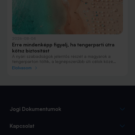
2026-08-04
Erre mindenképp figyelj, ha tengerparti útra
kötsz biztosítást
A nyári szabadságok jelentős részét a magyarok a
tengerparton töltik, a legnépszerűbb úti célok közé
Horvátország, Olaszország és Görögország tartozik. A
Elolvasom
nyaralás szervezésekor általában nagy figyelmet kap a
szállás, az útvonal vagy éppen a programok
megtervezése, az utasbiztosítás kiválasztása azonban
sokszor az utolsó pillanatra marad.
Jogi Dokumentumok
Kapcsolat