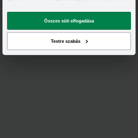
eszközödön. A beállításokat később is
megváltoztathatod.
Összes süti elfogadása
Feliratkozás
Testre szabás