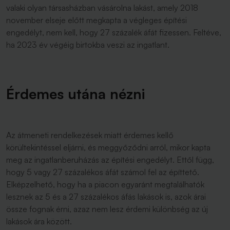
valaki olyan társasházban vásárolna lakást, amely 2018
november elseje előtt megkapta a végleges építési
engedélyt, nem kell, hogy 27 százalék áfát fizessen. Feltéve,
ha 2023 év végéig birtokba veszi az ingatlant.
Érdemes utána nézni
Az átmeneti rendelkezések miatt érdemes kellő
körültekintéssel eljárni, és meggyőződni arról, mikor kapta
meg az ingatlanberuházás az építési engedélyt. Ettől függ,
hogy 5 vagy 27 százalékos áfát számol fel az építtető.
Elképzelhető, hogy ha a piacon egyaránt megtalálhatók
lesznek az 5 és a 27 százalékos áfás lakások is, azok árai
össze fognak érni, azaz nem lesz érdemi különbség az új
lakások ára között.