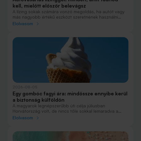
kell, mielőtt először belevágsz
A lízing sokak számára vonzó megoldás, ha autót vagy
más nagyobb értékű eszközt szeretnének használni
anélkül, hogy azt egy összegben ki kellene fizetniük.
Elolvasom
Elsőre azonban könnyű elveszni a részletekben: önerő,
maradványérték, THM, GAP – csak néhány azok közül a
fogalmak közül, amelyekkel biztosan találkozol.
2026-08-05
Egy gombóc fagyi ára: mindössze ennyibe kerül
a biztonság külföldön
A magyarok legnépszerűbb úti célja júliusban
Horvátország volt, de nincs tőle sokkal lemaradva a
júniust megnyerő Olaszország sem. A tengerparti
Elolvasom
nyaralások fölénye elsöprő volt az adatok alapján,
autóval pedig majdnem annyian vágtak neki a
nyaralásnak, mint repülővel.