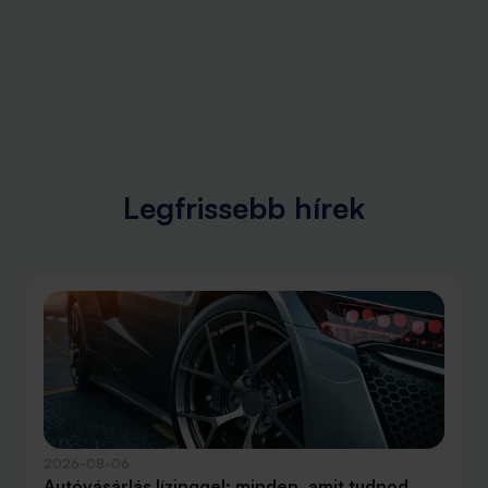
Legfrissebb hírek
2026-08-06
Autóvásárlás lízinggel: minden, amit tudnod