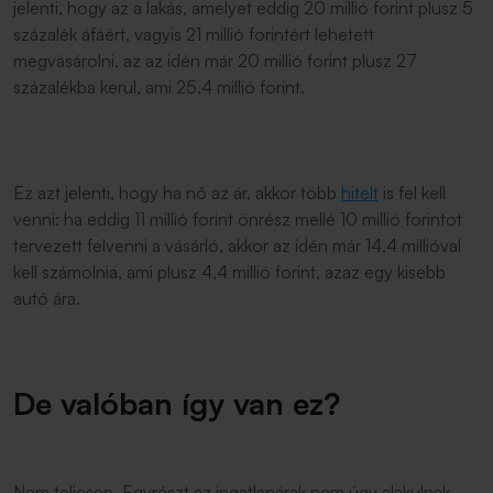
jelenti, hogy az a lakás, amelyet eddig 20 millió forint plusz 5
százalék áfáért, vagyis 21 millió forintért lehetett
megvásárolni, az az idén már 20 millió forint plusz 27
százalékba kerül, ami 25,4 millió forint.
Ez azt jelenti, hogy ha nő az ár, akkor több
hitelt
is fel kell
venni: ha eddig 11 millió forint önrész mellé 10 millió forintot
tervezett felvenni a vásárló, akkor az idén már 14,4 millióval
kell számolnia, ami plusz 4,4 millió forint, azaz egy kisebb
autó ára.
De valóban így van ez?
Nem teljesen. Egyrészt az ingatlanárak nem úgy alakulnak,