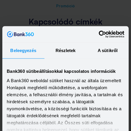
Promóció
Kapcsolódó címkék
LAKÁSHITEL
Beleegyezés
Részletek
A sütikről
A legfrissebb újdonságok
-
Bank360 sütibeállításokkal kapcsolatos információk
A Bank360 weboldal sütiket használ az általa üzemeltett
egyenesen a postaládádba!
Honlapok megfelelő működtetése, a webforgalom
elemzése, a felhasználói élmény javítása, a tartalmak és
Elolvastam és elfogadom a Bank360
hirdetések személyre szabása, a látogatók
Csoport
Adatkezelési szabályzatát
és
nyomonkövetése, a közösségi funkciók biztosítása és a
ÁSZF-ét
látogatók érdeklődésének megfelelő tartalmak
meghatározása céljából. Az Összes süti elfogadása
gombra kattintva beleegyezel, hogy sütiket tároljunk az