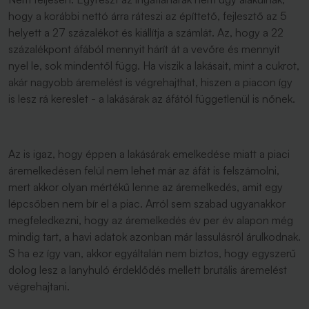
hogy a korábbi nettó árra ráteszi az építtető, fejlesztő az 5
helyett a 27 százalékot és kiállítja a számlát. Az, hogy a 22
százalékpont áfából mennyit hárít át a vevőre és mennyit
nyel le, sok mindentől függ. Ha viszik a lakásait, mint a cukrot,
akár nagyobb áremelést is végrehajthat, hiszen a piacon így
is lesz rá kereslet - a lakásárak az áfától függetlenül is nőnek.
Az is igaz, hogy éppen a lakásárak emelkedése miatt a piaci
áremelkedésen felül nem lehet már az áfát is felszámolni,
mert akkor olyan mértékű lenne az áremelkedés, amit egy
lépcsőben nem bír el a piac. Arról sem szabad ugyanakkor
megfeledkezni, hogy az áremelkedés év per év alapon még
mindig tart, a havi adatok azonban már lassulásról árulkodnak.
S ha ez így van, akkor egyáltalán nem biztos, hogy egyszerű
dolog lesz a lanyhuló érdeklődés mellett brutális áremelést
végrehajtani.