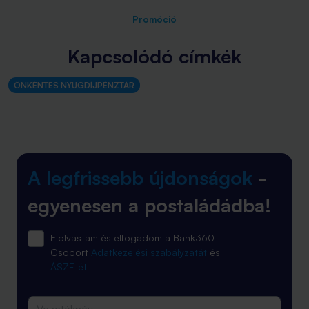
Promóció
Kapcsolódó címkék
ÖNKÉNTES NYUGDÍJPÉNZTÁR
A legfrissebb újdonságok
-
egyenesen a postaládádba!
Elolvastam és elfogadom a Bank360
Csoport
Adatkezelési szabályzatát
és
ÁSZF-ét