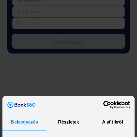
Feliratkozás
Beleegyezés
Részletek
A sütikről