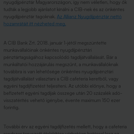
nyugdíjpénztár Magyarországon, így nem véletlen, hogy ők
tudták a legjobb ajánlatot kínálni a CIB-nek és az önkéntes
nyugdíjpénztár tagoknak.
Az Allianz Nyugdíjpénztár nettó
hozamrátáit itt nézheted meg.
A CIB Bank Zrt. 2018. január 1-jétől megszüntette
munkavállalóinak önkéntes nyugdíjpénztári
pénztártagságához kapcsolódó tagdíjátvállalását. Bár a
munkáltatói hozzájárulás megszűnt, a munkavállalóknak
továbbra is van lehetősége önkéntes nyugdíjpénztári
tagdíjátvállalást választani a CIB cafeteria keretből, vagy
egyéni tagdíjfizetést teljesíteni. Az utóbbi előnye, hogy a
befizetett egyéni tagdíjak összege után 20 százalék adó-
visszatérítés vehető igénybe, évente maximum 150 ezer
forintig.
További érv az egyéni tagdíjfizetés mellett, hogy a cafeteria
rendszer tervezett átalakítása várhatóan hatással lesz az