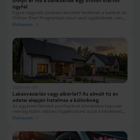
Ennyit ér ma a bankoknak egy otthon startos
ügyfél
Egyre nagyobb jóváírási akciókat hirdetnek a bankok az
Otthon Start Programban részt vevő ügyfeleknek, van,
ahol összesen akár félmillió forint jóváírást is össze lehet
Elolvasom
gyűjteni különböző kedvezményekkel. Hol lehet ennek a
vége és pontosan milyen feltételeket kell vállalni a
nagyobb jóváírásért?
2026-08-08
Lakásvásárlás vagy albérlet? Az elmúlt tíz év
adatai alapján hatalmas a különbség
Az egyetemi felvételi ponthatárok kihirdetése kapcsán
nemrég külön cikkben foglalkoztunk azzal a kérdéssel,
hogy lakást venni vagy vásárolni éri meg jobban. Előző
Elolvasom
cikkünkben jelentős részben a jövőre vonatkozó
becsléseket tettünk, amelyek alapján arra jutottunk, aki
csak teheti, annak mindenképpen megéri a
lakásvásárlás. De mi a helyzet akkor, ha inkább a