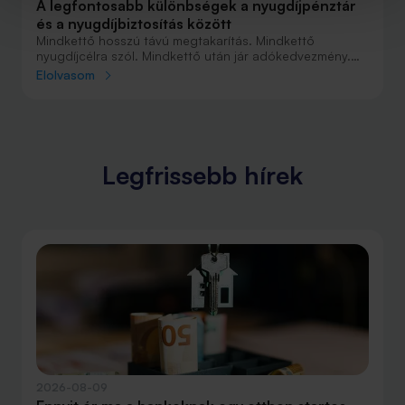
A legfontosabb különbségek a nyugdíjpénztár
és a nyugdíjbiztosítás között
Mindkettő hosszú távú megtakarítás. Mindkettő
nyugdíjcélra szól. Mindkettő után jár adókedvezmény.
De akkor mi a különbség az önkéntes nyugdíjpénztári
Elolvasom
(ÖNYP) megtakarítás és a nyugdíjbiztosítás között?
Mikor melyiket érdemes választani és miért?
Legfrissebb hírek
2026-08-09