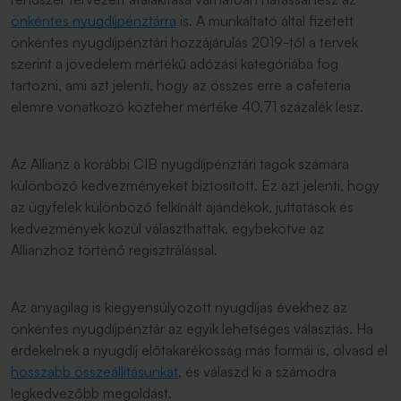
önkéntes nyugdíjpénztárra
is. A munkáltató által fizetett
önkéntes nyugdíjpénztári hozzájárulás 2019-től a tervek
szerint a jövedelem mértékű adózási kategóriába fog
tartozni, ami azt jelenti, hogy az összes erre a cafeteria
elemre vonatkozó közteher mértéke 40,71 százalék lesz.
Az Allianz a korábbi CIB nyugdíjpénztári tagok számára
különböző kedvezményeket biztosított. Ez azt jelenti, hogy
az ügyfelek különböző felkínált ajándékok, juttatások és
kedvezmények közül választhattak, egybekötve az
Allianzhoz történő regisztrálással.
Az anyagilag is kiegyensúlyozott nyugdíjas évekhez az
önkéntes nyugdíjpénztár az egyik lehetséges választás. Ha
érdekelnek a nyugdíj előtakarékosság más formái is, olvasd el
hosszabb összeállításunkat
, és válaszd ki a számodra
legkedvezőbb megoldást.