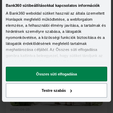
Bank360 sütibeállításokkal kapcsolatos információk
A Bank360 weboldal sütiket használ az általa üzemeltett
Honlapok megfelelő működtetése, a webforgalom
elemzése, a felhasználói élmény javítása, a tartalmak és
hirdetések személyre szabása, a látogatók
nyomonkövetése, a közösségi funkciók biztosítása és a
látogatók érdeklődésének megfelelő tartalmak
Kapcsolódó cikkek
meghatározása céljából. Az Összes süti elfogadása
gombra kattintva beleegyezel, hogy sütiket tároljunk az
eszközödön. A beállításokat később is
megváltoztathatod.
Összes süti elfogadása
Testre szabás
2020-06-25