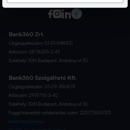
Bank360 Zrt.
Cégjegyzékszám: 01-10-048921
Adószám: 25716355-2-42
Székhely: 1061 Budapest, Andrássy út 10.
Bank360 Szolgáltató Kft.
Cégjegyzékszám: 01-09-386875
Adószám: 29317116-2-42
Székhely: 1061 Budapest, Andrássy út 10.
Függő közvetítői nyilvántartási szám: 221072600123
Intézménykeresés