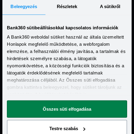
Beleegyezés
Részletek
A sütikről
Jogi Dokumentumok
Bank360 sütibeállításokkal kapcsolatos információk
Kapcsolat
A Bank360 weboldal sütiket használ az általa üzemeltett
Honlapok megfelelő működtetése, a webforgalom
Hasznos Linkek
elemzése, a felhasználói élmény javítása, a tartalmak és
hirdetések személyre szabása, a látogatók
További szolgáltatásaink
nyomonkövetése, a közösségi funkciók biztosítása és a
látogatók érdeklődésének megfelelő tartalmak
Ismerd meg a Bank360 Koint!
meghatározása céljából. Az Összes süti elfogadása
gombra kattintva beleegyezel, hogy sütiket tároljunk az
eszközödön. A beállításokat később is
megváltoztathatod.
Összes süti elfogadása
Testre szabás
Bank360 2026Ⓒ - Minden jog fenntartva.