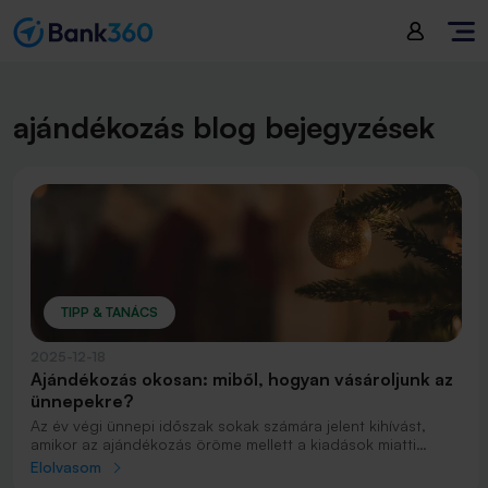
ajándékozás blog bejegyzések
TIPP & TANÁCS
2025-12-18
Ajándékozás okosan: miből, hogyan vásároljunk az
ünnepekre?
Az év végi ünnepi időszak sokak számára jelent kihívást,
amikor az ajándékozás öröme mellett a kiadások miatti
aggodalom is jelen van. Ilyenkor kerülnek előtérbe a
Elolvasom
különböző finanszírozási megoldások, mint például az