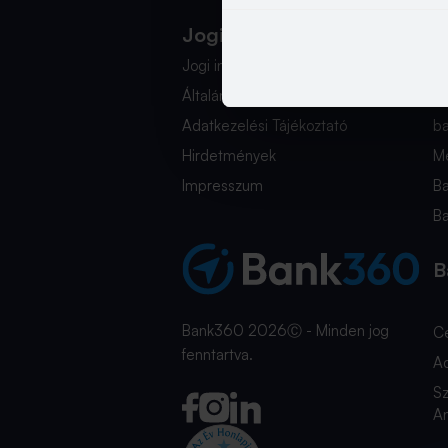
Jogi Dokumentumok
K
Jogi információk
i
Általános Szerződési Feltételek
+
Adatkezelési Tájékoztató
b
Hirdetmények
Mé
Impresszum
B
B
B
Bank360 2026Ⓒ - Minden jog
C
fenntartva.
A
Sz
An