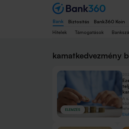
Bank
Biztosítás
Bank360 Koin
Hitelek
Támogatások
Banksz
kamatkedvezmény bl
20
Eze
tel
ka
A s
köz
leh
ELEMZÉS
elő
Elo
kül
ajá
az 