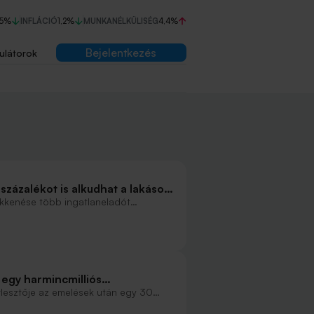
75%
INFLÁCIÓ
1,2%
MUNKANÉLKÜLISÉG
4,4%
Bejelentkezés
ulátorok
százalékot is alkudhat a lakások
kkenése több ingatlaneladót
r 10 százalékos árcsökkenés is elérhető
asztalatai szerint. A tavasz hozott egy
 egy harmincmilliós
ár kamatkedvezmény?
rlesztője az emelések után egy 30
k, és hogyan lehet akár egyszázalékos