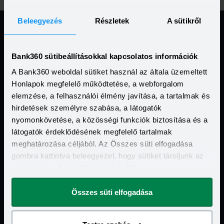
Beleegyezés
Részletek
A sütikről
Jogi Dokumentumok
Bank360 sütibeállításokkal kapcsolatos információk
A Bank360 weboldal sütiket használ az általa üzemeltett
Kapcsolat
Honlapok megfelelő működtetése, a webforgalom
elemzése, a felhasználói élmény javítása, a tartalmak és
Hasznos Linkek
hirdetések személyre szabása, a látogatók
nyomonkövetése, a közösségi funkciók biztosítása és a
További szolgáltatásaink
látogatók érdeklődésének megfelelő tartalmak
meghatározása céljából. Az Összes süti elfogadása
Ismerd meg a Bank360 Koint!
gombra kattintva beleegyezel, hogy sütiket tároljunk az
eszközödön. A beállításokat később is
megváltoztathatod.
Összes süti elfogadása