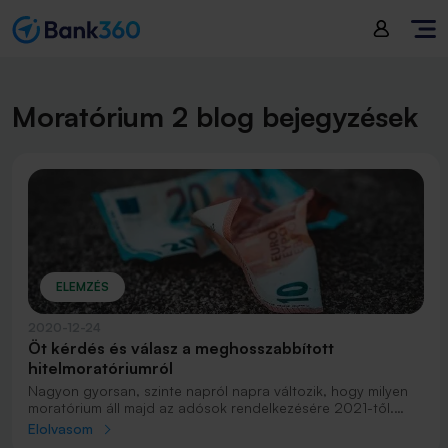
Moratórium 2 blog bejegyzések
ELEMZÉS
2020-12-24
Öt kérdés és válasz a meghosszabbított
hitelmoratóriumról
Nagyon gyorsan, szinte napról napra változik, hogy milyen
moratórium áll majd az adósok rendelkezésére 2021-től.
Mivel az ügyfelek egy jelentős részének már kiküldték a
Elolvasom
bankok a Moratórium2-re vonatkozó szabályokat, de azóta