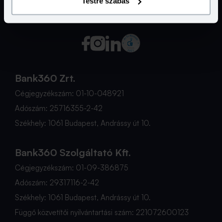
Testre szabás
Bank360 2026Ⓒ - Minden jog fenntartva.
Bank360 Zrt.
Cégjegyzékszám: 01-10-048921
Adószám: 25716355-2-42
Székhely: 1061 Budapest, Andrássy út 10.
Bank360 Szolgáltató Kft.
Cégjegyzékszám: 01-09-386875
Adószám: 29317116-2-42
Székhely: 1061 Budapest, Andrássy út 10.
Függő közvetítői nyilvántartási szám: 221072600123