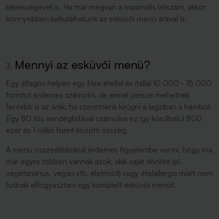
képességével is. Ha már megvan a maximális létszám, akkor
könnyebben kalkulálhatunk az esküvői menü árával is.
Mennyi az esküvői menü?
Egy átlagos helyen egy főre étellel és itallal 10 000 - 15 000
forintot érdemes számolni, de ennél persze mehetnek
fentebb is az árak, ha szeretnénk kirúgni a lagziban a hámból.
Egy 80 fős vendéglistával számolva ez így körülbelül 800
ezer és 1 millió forint közötti összeg.
A menü összeállításánál érdemes figyelembe venni, hogy ma
már egyre többen vannak azok, akik saját döntés (pl.
vegetáriánus, vegán stb. életmód) vagy ételallergia miatt nem
tudnak elfogyasztani egy komplett esküvői menüt.