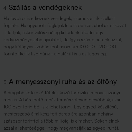
Szállás a vendégeknek
Ha távolról is érkeznek vendégek, számukra illik szállást
foglalni. Ha ugyanott foglaljuk le a szobákat, ahol az esküvőt
is tartjuk, akkor valószínűleg ki tudunk alkudni egy
kedvezményesebb ajánlatot, de így is számolhatunk azzal,
hogy kétágyas szobánként minimum 10 000 - 20 000
forintot kell kifizetnünk - a határ itt is a csillagos ég.
A menyasszonyi ruha és az öltöny
A drágább kötelező tételek közé tartozik a menyasszonyi
ruha is. A bérelhető ruhák természetesen olcsóbbak, akár
100 ezer forintból is ki lehet jönni. Egy egyedi készítésű,
mesterszabó által készített darab ára azonban néhány
százezer forinttól a több millióig is elmehet. Sokan élnek
azzal a lehetőséggel, hogy megvarratják az egyedi ruhát,