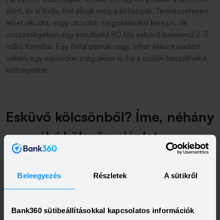
előtt, és ki tudja, hol állnak meg a költségek. Természetesen
lehet alkudni, vagy olcsóbb megoldásokat keresni, de
összességében egy körülbelül 80 fős esküvő belekerül 2-3
millió forintba. Egy fiatal párnak nagy teher ekkora kiadást
vállalni egy esküvőre, még akkor is, ha a szülők beszállnak a
költségekbe.
Esküvő kölcsönből? Íme, néhány
személyi kölcsön ajánlat
A szabad felhasználású személyi kölcsönök egyik nagy
előnye, hogy arra költhetjük el, amire szeretnénk - tehát akár
Beleegyezés
Részletek
A sütikről
az esküvő előkészületeit is rendezhetjük a segítségével. A
kamatkörnyezet kedvező, a személyi kölcsönök zöme pedig
fix kamatozású, így nem kell attól tartani, hogy a futamidő
Bank360 sütibeállításokkal kapcsolatos információk
alatt megnő a törlesztőrészlet. A Bank360
személyi kölcsön