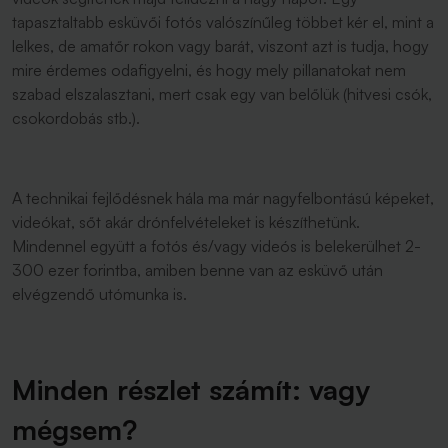
tapasztaltabb esküvői fotós valószínűleg többet kér el, mint a
lelkes, de amatőr rokon vagy barát, viszont azt is tudja, hogy
mire érdemes odafigyelni, és hogy mely pillanatokat nem
szabad elszalasztani, mert csak egy van belőlük (hitvesi csók,
csokordobás stb.).
A technikai fejlődésnek hála ma már nagyfelbontású képeket,
videókat, sőt akár drónfelvételeket is készíthetünk.
Mindennel együtt a fotós és/vagy videós is belekerülhet 2-
300 ezer forintba, amiben benne van az esküvő után
elvégzendő utómunka is.
Minden részlet számít: vagy
mégsem?