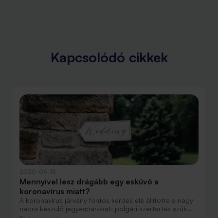
Kapcsolódó cikkek
2020-06-18
Mennyivel lesz drágább egy esküvő a
koronavírus miatt?
A koronavírus járvány fontos kérdés elé állította a nagy
napra készülő jegyespárokat: polgári szertartás szűk
körben vagy halasztás? A statisztikák arra utalnak, hogy