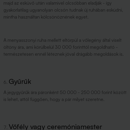
majd az esküvő után valamivel olcsóbban eladják - így
gyakorlatilag ugyanolyan olcsón tudnak új ruhában esküdni,
mintha használtan kölcsönöznének egyet.
A menyasszonyi ruha mellett eltörpül a vőlegény által viselt
öltöny ára, ami körülbelül 30 000 forinttól megoldható -
természetesen ennél léteznek jóval drágább megoldások is.
Gyűrűk
A jegygyűrűk ára páronként 50 000 - 250 000 forint között
is lehet, attól függően, hogy a pár milyet szeretne.
Vőfély vagy ceremóniamester