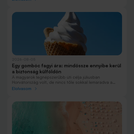
Elsőre azonban könnyű elveszni a részletekben: önerő,
maradványérték, THM, GAP – csak néhány azok közül a
fogalmak közül, amelyekkel biztosan találkozol.
2026-08-05
Egy gombóc fagyi ára: mindössze ennyibe kerül
a biztonság külföldön
A magyarok legnépszerűbb úti célja júliusban
Horvátország volt, de nincs tőle sokkal lemaradva a
júniust megnyerő Olaszország sem. A tengerparti
Elolvasom
nyaralások fölénye elsöprő volt az adatok alapján,
autóval pedig majdnem annyian vágtak neki a
nyaralásnak, mint repülővel.