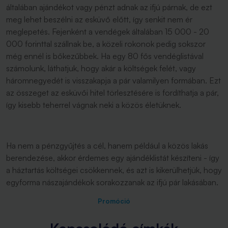
általában ajándékot vagy pénzt adnak az ifjú párnak, de ezt
meg lehet beszélni az esküvő előtt, így senkit nem ér
meglepetés. Fejenként a vendégek általában 15 000 - 20
000 forinttal szállnak be, a közeli rokonok pedig sokszor
még ennél is bőkezűbbek. Ha egy 80 fős vendéglistával
számolunk, láthatjuk, hogy akár a költségek felét, vagy
háromnegyedét is visszakapja a pár valamilyen formában. Ezt
az összeget az esküvői hitel törlesztésére is fordíthatja a pár,
így kisebb teherrel vágnak neki a közös életüknek.
Ha nem a pénzgyűjtés a cél, hanem például a közös lakás
berendezése, akkor érdemes egy ajándéklistát készíteni - így
a háztartás költségei csökkennek, és azt is kikerülhetjük, hogy
egyforma nászajándékok sorakozzanak az ifjú pár lakásában.
Promóció