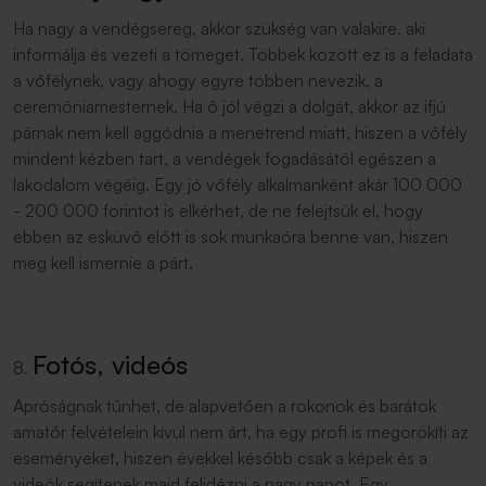
Ha nagy a vendégsereg, akkor szükség van valakire, aki
informálja és vezeti a tömeget. Többek között ez is a feladata
a vőfélynek, vagy ahogy egyre többen nevezik, a
ceremóniamesternek. Ha ő jól végzi a dolgát, akkor az ifjú
párnak nem kell aggódnia a menetrend miatt, hiszen a vőfély
mindent kézben tart, a vendégek fogadásától egészen a
lakodalom végéig. Egy jó vőfély alkalmanként akár 100 000
- 200 000 forintot is elkérhet, de ne felejtsük el, hogy
ebben az esküvő előtt is sok munkaóra benne van, hiszen
meg kell ismernie a párt.
Fotós, videós
Apróságnak tűnhet, de alapvetően a rokonok és barátok
amatőr felvételein kívül nem árt, ha egy profi is megörökíti az
eseményeket, hiszen évekkel később csak a képek és a
videók segítenek majd felidézni a nagy napot. Egy