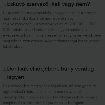
Esküvő szervező: kell vagy nem?
Ha szeretnénk megszabadulni az egyeztetés és a stressz
nagy részétől, akkor érdemes felbérelni egy
esküvőszervezőt, viszont neki minimum 200 000 - 300
000 forintot ki kell fizetnünk. Ha nagyon határozott
elképzelésünk van minden részletről, és szívesen vetjük bele
magunkat a szervezésbe, akkor érdemes saját kézbe venni a
feladatokat.
Döntsük el idejében, hány vendég
legyen!
Ha a vendéglista még nincs a fejünkben, az nem gond, de
egy körülbelüli létszámban már érdemes az elején
megállapodni, hiszen számolni kell a házasságkötő terem /
templom és a lakodalom helyszínének a befogadó