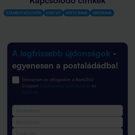
Kapcsolódó címkék
SZEMÉLYI KÖLCSÖN
ESKÜVŐ
ERSTE BANK
SBERBANK
A legfrissebb újdonságok
-
egyenesen a postaládádba!
Elolvastam és elfogadom a Bank360
Csoport
Adatkezelési szabályzatát
és
ÁSZF-ét