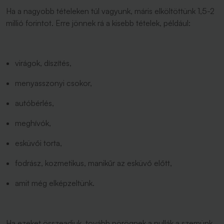
Ha a nagyobb tételeken túl vagyunk, máris elköltöttünk 1,5-2
millió forintot. Erre jönnek rá a kisebb tételek, például:
virágok, díszítés,
menyasszonyi csokor,
autóbérlés,
meghívók,
esküvői torta,
fodrász, kozmetikus, manikűr az esküvő előtt,
amit még elképzeltünk.
Ha ezeket összeadjuk, tovább pörögnek a nullák a szemünk