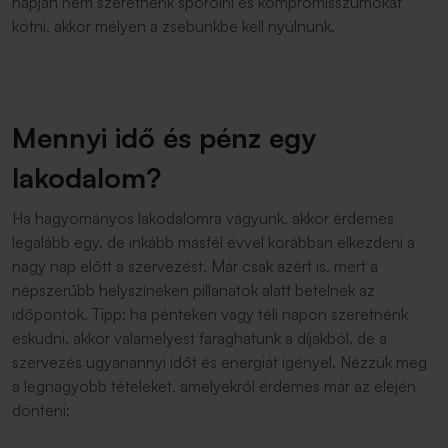
napján nem szeretnénk spórolni és kompromisszumokat
kötni, akkor mélyen a zsebünkbe kell nyúlnunk.
Mennyi idő és pénz egy
lakodalom?
Ha hagyományos lakodalomra vágyunk, akkor érdemes
legalább egy, de inkább másfél évvel korábban elkezdeni a
nagy nap előtt a szervezést. Már csak azért is, mert a
népszerűbb helyszíneken pillanatok alatt betelnek az
időpontok. Tipp: ha pénteken vagy téli napon szeretnénk
esküdni, akkor valamelyest faraghatunk a díjakból, de a
szervezés ugyanannyi időt és energiát igényel. Nézzük meg
a legnagyobb tételeket, amelyekről érdemes már az elején
dönteni: