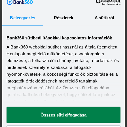
Az MNB továbbá elvárja, hogy más feltételt ne kössenek a
Beleegyezés
Részletek
A sütikről
bankok a szerződésmódosításhoz, illetve annak díja is
indokolható nagyságú legyen.
Bank360 sütibeállításokkal kapcsolatos információk
A Bank360 weboldal sütiket használ az általa üzemeltett
Érdemes meglépni az
Honlapok megfelelő működtetése, a webforgalom
elemzése, a felhasználói élmény javítása, a tartalmak és
adósságrendezést?
hirdetések személyre szabása, a látogatók
nyomonkövetése, a közösségi funkciók biztosítása és a
látogatók érdeklődésének megfelelő tartalmak
meghatározása céljából. Az Összes süti elfogadása
A jegybank részéről mindez ajánlás, azaz nem kötelező
gombra kattintva beleegyezel, hogy sütiket tároljunk az
érvényű a bankok számára, ahogy az ügyfeleknek sem
eszközödön. A beállításokat később is
kötelező rendezni a kölcsönt.
megváltoztathatod.
Összes süti elfogadása
Bank360 vélemény:
bár elsőre drágább, a várható