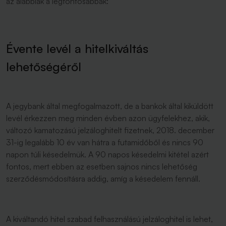
az alábbiak a legfontosabbak:
Évente levél a hitelkiváltás
lehetőségéről
A jegybank által megfogalmazott, de a bankok által kiküldött
levél érkezzen meg minden évben azon ügyfelekhez, akik,
változó kamatozású jelzáloghitelt fizetnek, 2018. december
31-ig legalább 10 év van hátra a futamidőből és nincs 90
napon túli késedelmük. A 90 napos késedelmi kitétel azért
fontos, mert ebben az esetben sajnos nincs lehetőség
szerződésmódosításra addig, amíg a késedelem fennáll.
A kiváltandó hitel szabad felhasználású jelzáloghitel is lehet,