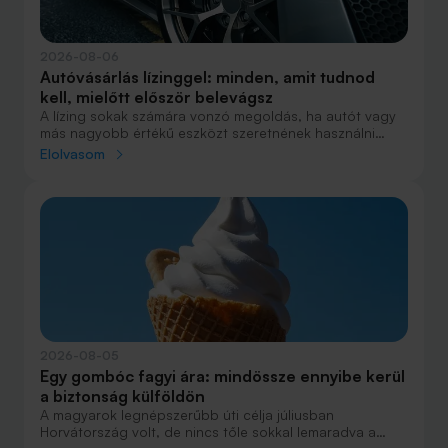
2026-08-06
Autóvásárlás lízinggel: minden, amit tudnod
kell, mielőtt először belevágsz
A lízing sokak számára vonzó megoldás, ha autót vagy
más nagyobb értékű eszközt szeretnének használni
anélkül, hogy azt egy összegben ki kellene fizetniük.
Elolvasom
Elsőre azonban könnyű elveszni a részletekben: önerő,
maradványérték, THM, GAP – csak néhány azok közül a
fogalmak közül, amelyekkel biztosan találkozol.
2026-08-05
Egy gombóc fagyi ára: mindössze ennyibe kerül
a biztonság külföldön
A magyarok legnépszerűbb úti célja júliusban
Horvátország volt, de nincs tőle sokkal lemaradva a