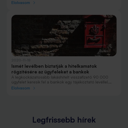
megfontolni a hitelkiváltást. A BUBOR értéke ugyanis a
Elolvasom
múlt havi értékhez képest majd háromszorosára, 0,58%-
ra növekedett, ami a változó kamatozású hitelek
kamatát jelentősen megnövelheti.
2020-11-18
Ismét levélben biztatják a hitelkamatok
rögzítésére az ügyfeleket a bankok
A legkockázatosabb lakáshitelt visszafizető 90 000
ügyfelet keresik fel a bankok egy tájékoztató levéllel.
Egy szerződésmódosítással fix kamatozásúra válthatók
Elolvasom
a változó kamatozású hiteleik.
Legfrissebb hírek