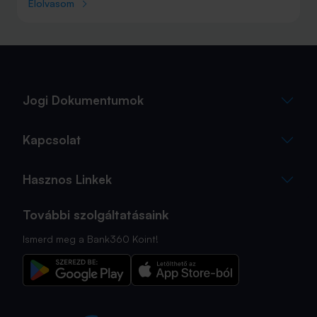
júniust megnyerő Olaszország sem. A tengerparti
Elolvasom
nyaralások fölénye elsöprő volt az adatok alapján,
autóval pedig majdnem annyian vágtak neki a
nyaralásnak, mint repülővel.
Jogi Dokumentumok
Kapcsolat
Hasznos Linkek
További szolgáltatásaink
Ismerd meg a Bank360 Koint!