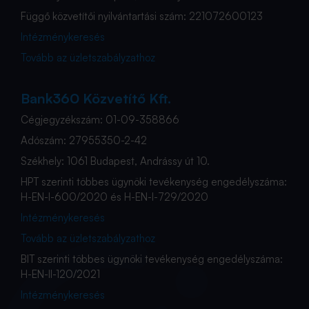
Függő közvetítői nyilvántartási szám: 221072600123
Intézménykeresés
Tovább az üzletszabályzathoz
Bank360 Közvetítő Kft.
Cégjegyzékszám: 01-09-358866
Adószám: 27955350-2-42
Székhely: 1061 Budapest, Andrássy út 10.
HPT szerinti többes ügynöki tevékenység engedélyszáma:
H-EN-I-600/2020 és H-EN-I-729/2020
Intézménykeresés
Tovább az üzletszabályzathoz
BIT szerinti többes ügynöki tevékenység engedélyszáma:
H-EN-II-120/2021
Intézménykeresés