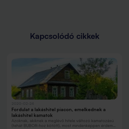
Kapcsolódó cikkek
2020-02-24
Fordulat a lakáshitel piacon, emelkednek a
lakáshitel kamatok
Azoknak, akiknek a meglévő hitele változó kamatozású
(tehát BUBOR-hoz kötött), most mindenképpen érdemes