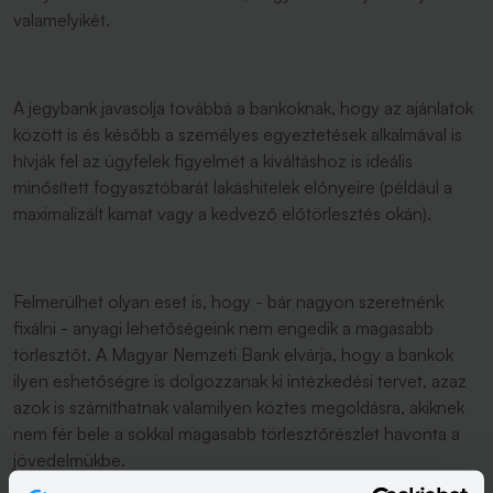
valamelyikét.
A jegybank javasolja továbbá a bankoknak, hogy az ajánlatok
között is és később a személyes egyeztetések alkalmával is
hívják fel az ügyfelek figyelmét a kiváltáshoz is ideális
minősített fogyasztóbarát lakáshitelek előnyeire (például a
maximalizált kamat vagy a kedvező előtörlesztés okán).
Felmerülhet olyan eset is, hogy - bár nagyon szeretnénk
fixálni - anyagi lehetőségeink nem engedik a magasabb
törlesztőt. A Magyar Nemzeti Bank elvárja, hogy a bankok
ilyen eshetőségre is dolgozzanak ki intézkedési tervet, azaz
azok is számíthatnak valamilyen köztes megoldásra, akiknek
nem fér bele a sokkal magasabb törlesztőrészlet havonta a
jövedelmükbe.