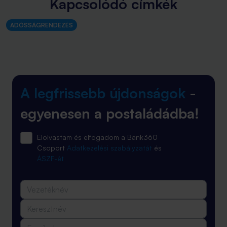
Kapcsolódó címkék
ADÓSSÁGRENDEZÉS
A legfrissebb újdonságok
-
egyenesen a postaládádba!
Elolvastam és elfogadom a Bank360
Csoport
Adatkezelési szabályzatát
és
ÁSZF-ét