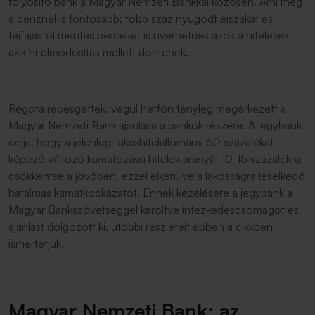
folyósító bank a Magyar Nemzeti Bankkal közösen. Ami még
a pénznél is fontosabb: több száz nyugodt éjszakát és
fejfájástól mentes perceket is nyerhetnek azok a hitelesek,
akik hitelmódosítás mellett döntenek.
Régóta rebesgették, végül hétfőn tényleg megérkezett a
Magyar Nemzeti Bank ajánlása a bankok részére. A jegybank
célja, hogy a jelenlegi lakáshitelállomány 60 százalékát
képező változó kamatozású hitelek arányát 10-15 százalékra
csökkentse a jövőben, ezzel elkerülve a lakosságra leselkedő
hatalmas kamatkockázatot. Ennek kezelésére a jegybank a
Magyar Bankszövetséggel karöltve intézkedéscsomagot és
ajánlást dolgozott ki, utóbbi részleteit ebben a cikkben
ismertetjük.
Magyar Nemzeti Bank: az