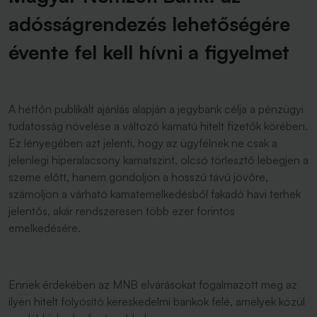
adósságrendezés lehetőségére
évente fel kell hívni a figyelmet
A hétfőn publikált ajánlás alapján a jegybank célja a pénzügyi
tudatosság növelése a változó kamatú hitelt fizetők körében.
Ez lényegében azt jelenti, hogy az ügyfélnek ne csak a
jelenlegi hiperalacsony kamatszint, olcsó törlesztő lebegjen a
szeme előtt, hanem gondoljon a hosszú távú jövőre,
számoljon a várható kamatemelkedésből fakadó havi terhek
jelentős, akár rendszeresen több ezer forintos
emelkedésére.
Ennek érdekében az MNB elvárásokat fogalmazott meg az
ilyen hitelt folyósító kereskedelmi bankok felé, amelyek közül