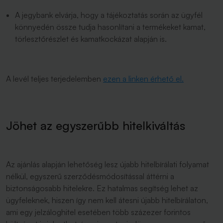
A jegybank elvárja, hogy a tájékoztatás során az ügyfél
könnyedén össze tudja hasonlítani a termékeket kamat,
törlesztőrészlet és kamatkockázat alapján is.
A levél teljes terjedelemben
ezen a linken érhető el.
Jöhet az egyszerűbb hitelkiváltás
Az ajánlás alapján lehetőség lesz újabb hitelbírálati folyamat
nélkül, egyszerű szerződésmódosítással áttérni a
biztonságosabb hitelekre. Ez hatalmas segítség lehet az
ügyfeleknek, hiszen így nem kell átesni újabb hitelbírálaton,
ami egy jelzáloghitel esetében több százezer forintos