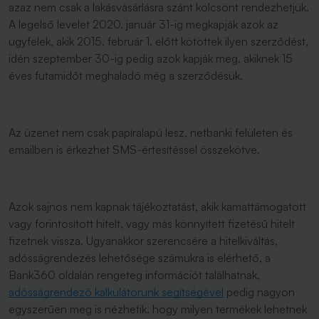
azaz nem csak a lakásvásárlásra szánt kölcsönt rendezhetjük.
A legelső levelet 2020. január 31-ig megkapják azok az
ügyfelek, akik 2015. február 1. előtt kötöttek ilyen szerződést,
idén szeptember 30-ig pedig azok kapják meg, akiknek 15
éves futamidőt meghaladó még a szerződésük.
Az üzenet nem csak papíralapú lesz, netbanki felületen és
emailben is érkezhet SMS-értesítéssel összekötve.
Azok sajnos nem kapnak tájékoztatást, akik kamattámogatott
vagy forintosított hitelt, vagy más könnyített fizetésű hitelt
fizetnek vissza. Ugyanakkor szerencsére a hitelkiváltás,
adósságrendezés lehetősége számukra is elérhető, a
Bank360 oldalán rengeteg információt találhatnak,
adósságrendező kalkulátorunk segítségével
pedig nagyon
egyszerűen meg is nézhetik, hogy milyen termékek lehetnek