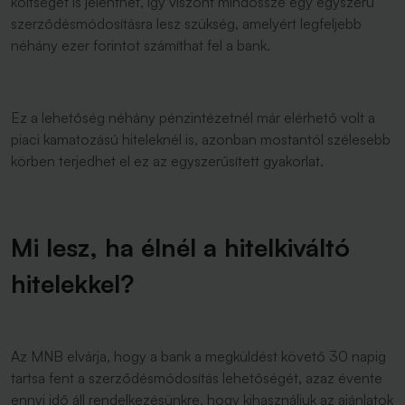
költséget is jelenthet, így viszont mindössze egy egyszerű
szerződésmódosításra lesz szükség, amelyért legfeljebb
néhány ezer forintot számíthat fel a bank.
Ez a lehetőség néhány pénzintézetnél már elérhető volt a
piaci kamatozású hiteleknél is, azonban mostantól szélesebb
körben terjedhet el ez az egyszerűsített gyakorlat.
Mi lesz, ha élnél a hitelkiváltó
hitelekkel?
Az MNB elvárja, hogy a bank a megküldést követő 30 napig
tartsa fent a szerződésmódosítás lehetőségét, azaz évente
ennyi idő áll rendelkezésünkre, hogy kihasználjuk az ajánlatok