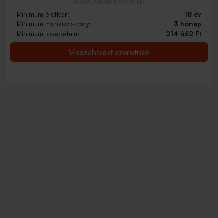
KEDVEZMÉNY FELTÉTELEI
Minimum életkor:
18 év
Minimum munkaviszony:
3 hónap
Minimum jövedelem:
214 662 Ft
Visszahívást szeretnék