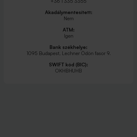
+36 1 335 3355
Akadálymentesített:
Nem
ATM:
Igen
Bank székhelye:
1095 Budapest, Lechner Ödön fasor 9.
SWIFT kód (BIC):
OKHBHUHB