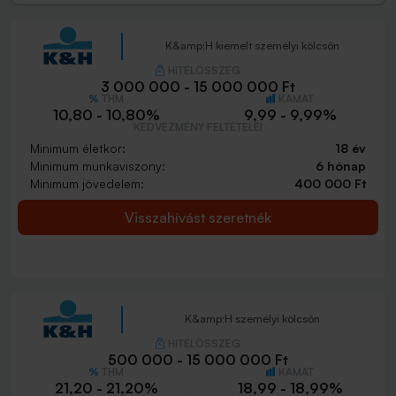
K&amp;H kiemelt személyi kölcsön
HITELÖSSZEG
3 000 000 - 15 000 000 Ft
THM
KAMAT
10,80 - 10,80%
9,99 - 9,99%
KEDVEZMÉNY FELTÉTELEI
Minimum életkor:
18 év
Minimum munkaviszony:
6 hónap
Minimum jövedelem:
400 000 Ft
Visszahívást szeretnék
K&amp;H személyi kölcsön
HITELÖSSZEG
500 000 - 15 000 000 Ft
THM
KAMAT
21,20 - 21,20%
18,99 - 18,99%