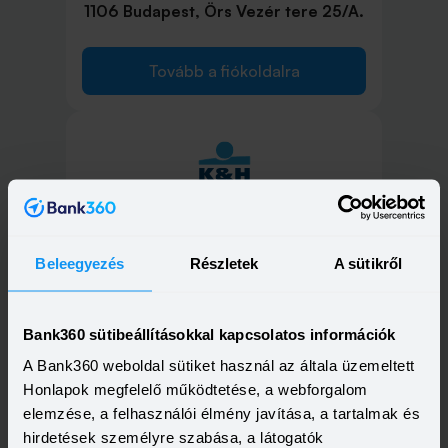
1106 Budapest, Örs Vezér tere 25/A.
Tovább a fiókoldalra
1115 Budapest, Etele út 68.
Beleegyezés
Részletek
A sütikről
Tovább a fiókoldalra
Bank360 sütibeállításokkal kapcsolatos információk
A Bank360 weboldal sütiket használ az általa üzemeltett
Honlapok megfelelő működtetése, a webforgalom
1117 Budapest, Október
elemzése, a felhasználói élmény javítása, a tartalmak és
huszonharmadika utca 8-10.
hirdetések személyre szabása, a látogatók