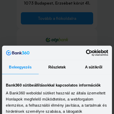
1073 Budapest, Erzsébet körút 41.
Tovább a fiókoldalra
1075 Budapest, Károly körút 1.
Tovább a fiókoldalra
Beleegyezés
Részletek
A sütikről
Bank360 sütibeállításokkal kapcsolatos információk
A Bank360 weboldal sütiket használ az általa üzemeltett
1075 Budapest, Károly körút 25.
Honlapok megfelelő működtetése, a webforgalom
elemzése, a felhasználói élmény javítása, a tartalmak és
hirdetések személyre szabása, a látogatók