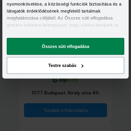
Tovább a fiókoldalra
nyomonkövetése, a közösségi funkciók biztosítása és a
látogatók érdeklődésének megfelelő tartalmak
meghatározása céljából. Az Összes süti elfogadása
gombra kattintva beleegyezel, hogy sütiket tároljunk az
eszközödön. A beállításokat később is
1076 Budapest, Thököly út 4.
megváltoztathatod.
Összes süti elfogadása
Tovább a fiókoldalra
Testre szabás
1077 Budapest, Király utca 49.
Tovább a fiókoldalra