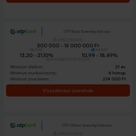
OTP Bank Személyi kölcsön
HITELÖSSZEG
500 000 - 15 000 000 Ft
THM
KAMAT
13,20 - 21,10%
10,99 - 18,49%
KEDVEZMÉNY FELTÉTELEI
Minimum életkor:
21 év
Minimum munkaviszony:
6 hónap
Minimum jövedelem:
214 000 Ft
Visszahívást szeretnék
OTP Otthon Személyi Kölcsön
HITELÖSSZEG