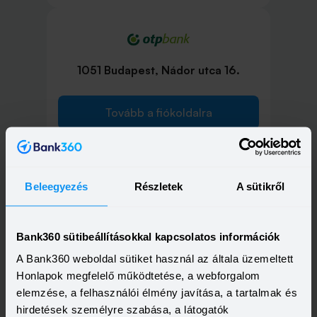
1051 Budapest, Nádor utca 16.
Tovább a fiókoldalra
Beleegyezés
Részletek
A sütikről
1052 Budapest, Deák Ferenc utca 7-
9.
Bank360 sütibeállításokkal kapcsolatos információk
A Bank360 weboldal sütiket használ az általa üzemeltett
Tovább a fiókoldalra
Honlapok megfelelő működtetése, a webforgalom
elemzése, a felhasználói élmény javítása, a tartalmak és
hirdetések személyre szabása, a látogatók