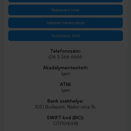
Babaváró hitel
Vállalati bankszámla
Széchenyi hitel
Telefonszám:
(06 1) 366 6666
Akadálymentesített:
Igen
ATM:
Igen
Bank székhelye:
1051 Budapest, Nádor utca 16.
SWIFT kód (BIC):
OTPVHUHB