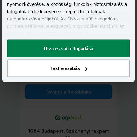
nyomonkövetése, a közösségi funkciók biztosítása és a
látogatók érdeklődésének megfelelő tartalmak
1053 Budapest, Ferenciek tere 11.
meghatározása céljából. Az Összes süti elfogadása
gombra kattintva beleegyezel, hogy sütiket tároljunk az
eszközödön. A beállításokat később is
Tovább a fiókoldalra
megváltoztathatod.
Összes süti elfogadása
Testre szabás
1054 Budapest, Szabadság tér 7-8.
Tovább a fiókoldalra
1054 Budapest, Széchenyi rakpart