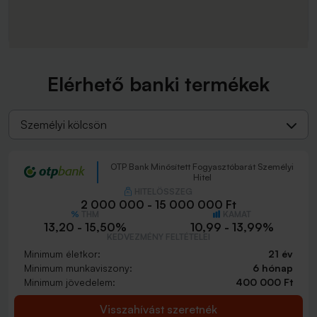
Elérhető banki termékek
Személyi kölcsön
OTP Bank Minősített Fogyasztóbarát Személyi
Hitel
HITELÖSSZEG
2 000 000 - 15 000 000 Ft
THM
KAMAT
13,20 - 15,50%
10,99 - 13,99%
KEDVEZMÉNY FELTÉTELEI
Minimum életkor:
21 év
Minimum munkaviszony:
6 hónap
Minimum jövedelem:
400 000 Ft
Visszahívást szeretnék