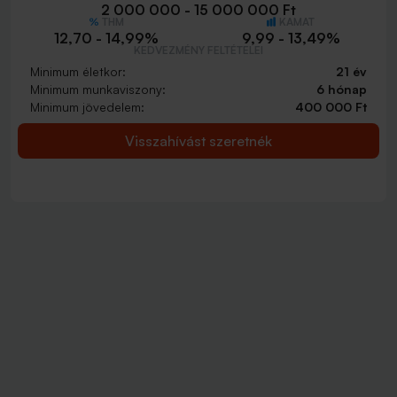
2 000 000 - 15 000 000 Ft
THM
KAMAT
12,70 - 14,99%
9,99 - 13,49%
KEDVEZMÉNY FELTÉTELEI
Minimum életkor:
21 év
Minimum munkaviszony:
6 hónap
Minimum jövedelem:
400 000 Ft
Visszahívást szeretnék