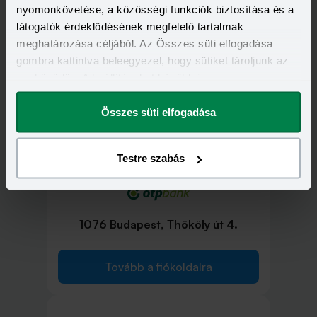
Tovább a fiókoldalra
nyomonkövetése, a közösségi funkciók biztosítása és a
látogatók érdeklődésének megfelelő tartalmak
meghatározása céljából. Az Összes süti elfogadása
gombra kattintva beleegyezel, hogy sütiket tároljunk az
eszközödön. A beállításokat később is
1075 Budapest, Károly körút 25.
megváltoztathatod.
Összes süti elfogadása
Tovább a fiókoldalra
Testre szabás
1076 Budapest, Thököly út 4.
Tovább a fiókoldalra