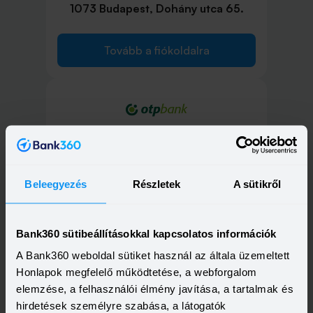
1073 Budapest, Dohány utca 65.
Tovább a fiókoldalra
1073 Budapest, Erzsébet körút 41.
Tovább a fiókoldalra
Beleegyezés
Részletek
A sütikről
Bank360 sütibeállításokkal kapcsolatos információk
A Bank360 weboldal sütiket használ az általa üzemeltett
1075 Budapest, Károly körút 1.
Honlapok megfelelő működtetése, a webforgalom
elemzése, a felhasználói élmény javítása, a tartalmak és
hirdetések személyre szabása, a látogatók