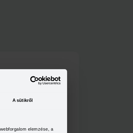
élyi
A sütikről
a webforgalom elemzése, a