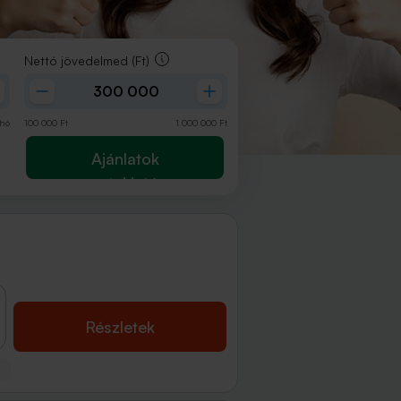
Nettó jövedelmed
(Ft)
hó
100 000
Ft
1 000 000
Ft
Ajánlatok
megtekintése
Részletek