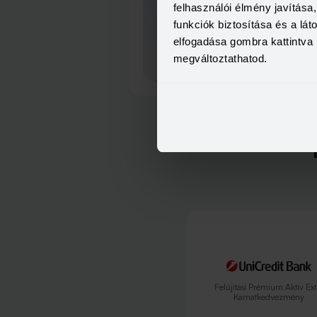
felhasználói élmény javítás
funkciók biztosítása és a lá
elfogadása gombra kattintva 
megváltoztathatod.
Felújítási Prémium Aktív Ext
Kamatkedvezmény