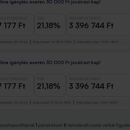
line igénylés esetén 30 000 Ft jóváírást kap!
LESZTŐRÉSZLET
THM
VISSZAFIZETENDŐ
 177 Ft
21,18%
3 396 744 Ft
utamidő
:
36-96 hó
Éves kamat
:
16,78-16,78%
Hitel teljes díja
:
1 396 744 Ft
line igénylés esetén 30 000 Ft jóváírást kap!
LESZTŐRÉSZLET
THM
VISSZAFIZETENDŐ
 177 Ft
21,18%
3 396 744 Ft
utamidő
:
36-96 hó
Éves kamat
:
11,78-16,78%
Hitel teljes díja
:
1 396 744 Ft
sszehasonlításnál
1
pénzintézet
5
termékváltozatát vettük figyel