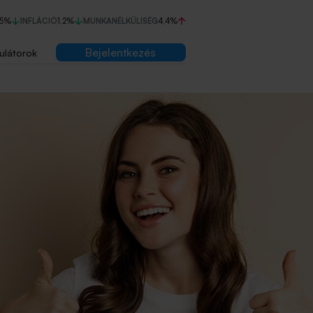
75%
INFLÁCIÓ
1,2%
MUNKANÉLKÜLISÉG
4,4%
Bejelentkezés
ulátorok