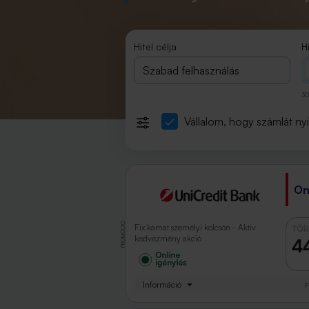
Hitel célja
H
Szabad felhasználás
30
Vállalom, hogy számlát ny
On
PROMÓCIÓ
Fix kamat személyi kölcsön - Aktiv
TÖR
kedvezmény akció
4
Információ
F