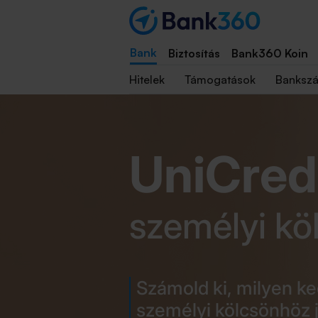
Bank
Biztosítás
Bank360 Koin
Hitelek
Támogatások
Banksz
UniCred
személyi kö
Számold ki, milyen k
személyi kölcsönhöz j