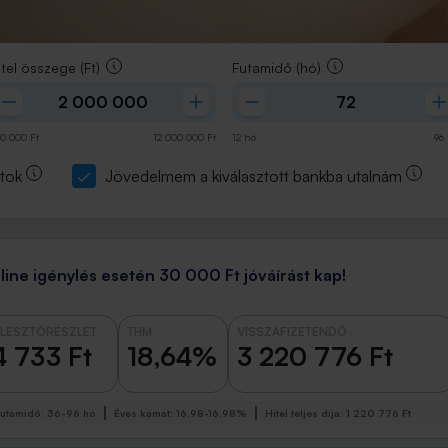
itel összege
(Ft)
Futamidő
(hó)
0 000
Ft
12 000 000
Ft
12
hó
96
itok
Jövedelmem a kiválasztott bankba utalnám
line igénylés esetén 30 000 Ft jóváírást kap!
LESZTŐRÉSZLET
THM
VISSZAFIZETENDŐ
4 733 Ft
18,64%
3 220 776 Ft
utamidő
:
36-96 hó
Éves kamat
:
16,98-16,98%
Hitel teljes díja
:
1 220 776 Ft