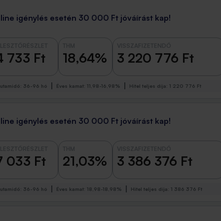
line igénylés esetén 30 000 Ft jóváírást kap!
LESZTŐRÉSZLET
THM
VISSZAFIZETENDŐ
4 733 Ft
18,64%
3 220 776 Ft
utamidő
:
36-96 hó
Éves kamat
:
11,98-16,98%
Hitel teljes díja
:
1 220 776 Ft
line igénylés esetén 30 000 Ft jóváírást kap!
LESZTŐRÉSZLET
THM
VISSZAFIZETENDŐ
7 033 Ft
21,03%
3 386 376 Ft
utamidő
:
36-96 hó
Éves kamat
:
18,98-18,98%
Hitel teljes díja
:
1 386 376 Ft