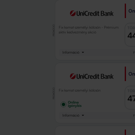
On
PROMÓCIÓ
Fix kamat személyi kölcsön - Prémium
TÖR
aktív kedvezmény akció
4
Információ
F
On
PROMÓCIÓ
Fix kamat személyi kölcsön
TÖR
4
Információ
F