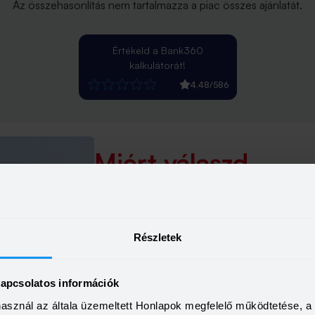
Az összehasonlítás nem tartalmazza a piac összes ajánlatát.
Értékeld a Bank360
kalkulátorát!
4,48
/
586
Miért válaszd
az
UniCredit Bank
szem
kölcsönöket?
Részletek
Többféle kamatkedvezmény
kapcsolatos információk
Gyors ügyintézés
használ az általa üzemeltett Honlapok megfelelő működtetése, 