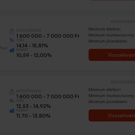
KEDVEZMÉNY 
Minimum életkor:
HITELÖSSZEG
Minimum munkaviszony:
1 600 000 - 7 000 000 Ft
THM
Minimum jövedelem:
14,14 - 15,81%
Plusz
KAMAT
Visszahívás
10,59 - 12,00%
KEDVEZMÉNY 
Minimum életkor:
HITELÖSSZEG
Minimum munkaviszony:
1 600 000 - 7 000 000 Ft
THM
Minimum jövedelem:
12,53 - 14,92%
KAMAT
Visszahívás
11,70 - 13,80%