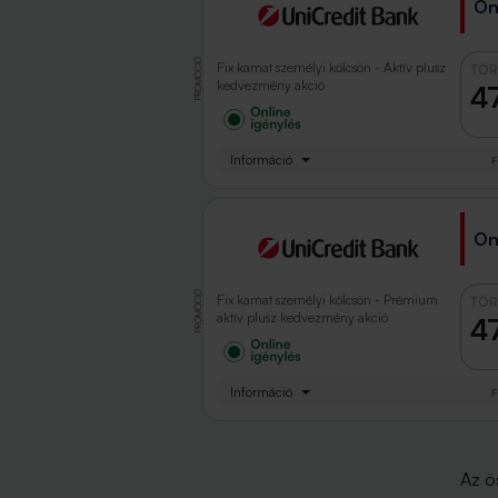
On
PROMÓCIÓ
Fix kamat személyi kölcsön - Aktív plusz
TÖR
kedvezmény akció
47
Információ
F
On
PROMÓCIÓ
Fix kamat személyi kölcsön - Prémium
TÖR
aktív plusz kedvezmény akció
47
Információ
F
Az ö