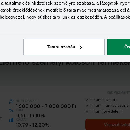
Fix törlesztőrészlet
a, a tartalmak és hirdetések személyre szabása, a látogatók ny
togatók érdeklődésének megfelelő tartalmak meghatározása céljá
Nincs folyósítási díj
beleegyezel, hogy sütiket tároljunk az eszközödön. A beállításo
A hitelösszeg szabadon felhaszná
Testre szabás
Ös
Elérhető személyi kölcsön terméke
KEDVEZMÉNY 
Minimum életkor:
HITELÖSSZEG
Minimum munkaviszony:
1 600 000 - 7 000 000 Ft
THM
Minimum jövedelem:
11,51 - 13,10%
ra
KAMAT
Visszahívás
10,79 - 12,20%