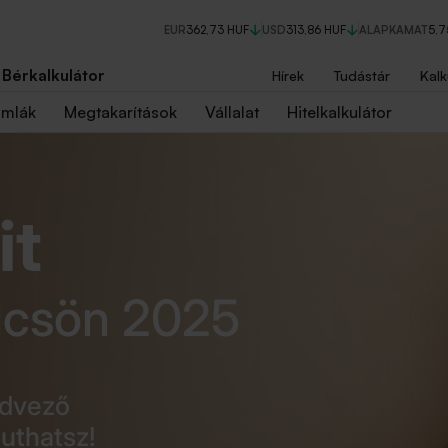
EUR
362,73 HUF
USD
313,86 HUF
ALAPKAMAT
5,
Bérkalkulátor
Hírek
Tudástár
Kalk
ámlák
Megtakarítások
Vállalat
Hitelkalkulátor
it
lcsön 2025
edvező
uthatsz!