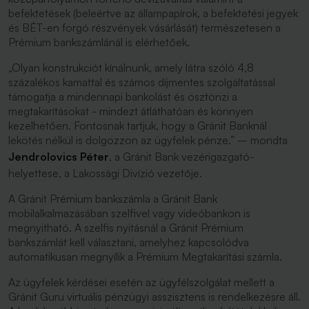
befektetések (beleértve az állampapírok, a befektetési jegyek
és BÉT-en forgó részvények vásárlását) természetesen a
Prémium bankszámlánál is elérhetőek.
„Olyan konstrukciót kínálnunk, amely látra szóló 4,8
százalékos kamattal és számos díjmentes szolgáltatással
támogatja a mindennapi bankolást és ösztönzi a
megtakarításokat - mindezt átláthatóan és könnyen
kezelhetően. Fontosnak tartjuk, hogy a Gránit Banknál
lekötés nélkül is dolgozzon az ügyfelek pénze.”
– mondta
Jendrolovics Péter
, a Gránit Bank vezérigazgató-
helyettese, a Lakossági Divízió vezetője.
A Gránit Prémium bankszámla a Gránit Bank
mobilalkalmazásában szelfivel vagy videóbankon is
megnyitható. A szelfis nyitásnál a Gránit Prémium
bankszámlát kell választani, amelyhez kapcsolódva
automatikusan megnyílik a Prémium Megtakarítási számla.
Az ügyfelek kérdései esetén az ügyfélszolgálat mellett a
Gránit Guru virtuális pénzügyi asszisztens is rendelkezésre áll.