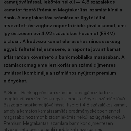
kamatjóváírással, lekötés nélkül – 4,8 százalékos
kamatot fizető Prémium Megtakarítási számlát kínál a
Bank. A megtakarítási számlára az ügyfél által
átvezetett összeghez naponta íródik jóvá a kamat, ami
így összesen évi 4,92 százalékos hozamot (EBKM)
biztosít. A kedvező kamat eléréséhez nincs szükség
egyéb feltétel teljesítésére, a naponta jóváírt kamat
átláthatóan követhető a bank mobilalkalmazásában. A
számlacsomag emellett korlátlan számú díjmentes
utalással kombinálja a számlához nyújtott prémium
előnyöket.
A Gránit Bank új prémium számlacsomagjához tartozó
megtakarítási számlának egyik kiemelt előnye a számlán lévő
összegre napi kamatjóváírással fizetett 4,8 százalékos kamat,
amely a kamatos kamatszámítás eredményeképpen ennél
magasabb hozamot biztosít lekötés nélkül az ügyfeleknek. A
Prémium Megtakarítási számlára bármikor díjmentesen
átvezethető pénz a banki mobilalkalmazásban és