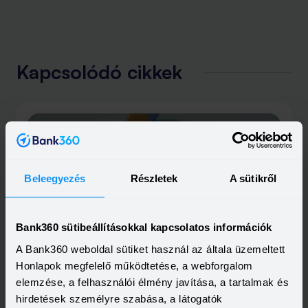
Kapcsolódó cikkek
Beleegyezés
Részletek
A sütikről
2025-12-02
Bank360 sütibeállításokkal kapcsolatos információk
Egyszerű és biztonságos megtakarítás: ilyen
A Bank360 weboldal sütiket használ az általa üzemeltett
bankbetétek vannak most a piacon
A szerencsésebb munkavállalók hamarosan megkapják
Honlapok megfelelő működtetése, a webforgalom
az év végi bónuszukat, amely biztosan jól jön az
elemzése, a felhasználói élmény javítása, a tartalmak és
ünnepek előtt. Ha azonban nem szeretnénk azonnal
Elolvasom
hirdetések személyre szabása, a látogatók
elkölteni, érdemes lehet már most azon gondolkodni,