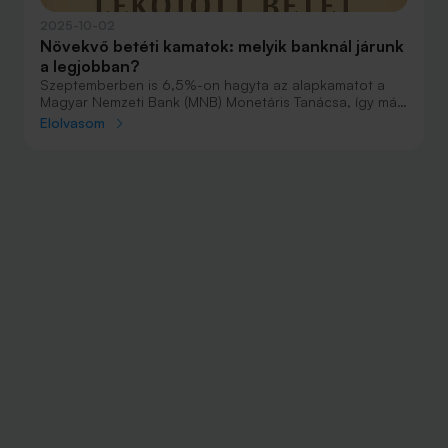
2025-10-02
Növekvő betéti kamatok: melyik banknál járunk
a legjobban?
Szeptemberben is 6,5%-on hagyta az alapkamatot a
Magyar Nemzeti Bank (MNB) Monetáris Tanácsa, így már
egy éve változatlan az irányadó ráta.
Elolvasom