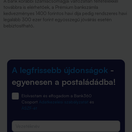
A bank korábbi számlacsomagjai változatlan feltételekkel
továbbra is elérhetőek, a Prémium bankszámla
kedvezményes 1400 forintos havi díja pedig rendszeres havi
legalább 300 ezer forint egyösszegű jóváírás esetén
bebiztosítható.
A legfrissebb újdonságok
-
egyenesen a postaládádba!
Elolvastam és elfogadom a Bank360
Csoport
Adatkezelési szabályzatát
és
ÁSZF-ét