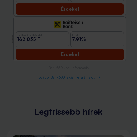
Érdekel
TÖRLESZTŐRÉSZLET
THM
Promóció
162 835 Ft
7,91%
Érdekel
Bank360 Jogi információ
További Bank360 lakáshitel ajánlatok
Legfrissebb hírek