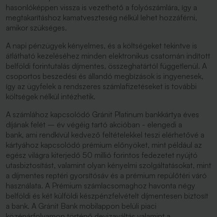
hasonlóképpen vissza is vezethető a folyószámlára, így a
megtakarításhoz kamatveszteség nélkül lehet hozzáférni,
amikor szükséges.
A napi pénzügyek kényelmes, és a költségeket tekintve is
átlátható kezeléséhez minden elektronikus csatornán indított
belföldi forintutalás díjmentes, összeghatártól függetlenül. A
csoportos beszedési és állandó megbízások is ingyenesek,
így az ügyfelek a rendszeres számlafizetéseket is további
költségek nélkül intézhetik.
A számlához kapcsolódó Gránit Platinum bankkártya éves
díjának felét – év végéig tartó akcióban - elengedi a
bank, ami rendkívül kedvező feltételekkel teszi elérhetővé a
kártyához kapcsolódó prémium előnyöket, mint például az
egész világra kiterjedő 50 millió forintos fedezetet nyújtó
utasbiztosítást, valamint olyan kényelmi szolgáltatásokat, mint
a díjmentes reptéri gyorsítósáv és a prémium repülőtéri váró
használata. A Prémium számlacsomaghoz havonta négy
belföldi és két külföldi készpénzfelvételt díjmentesen biztosít
a bank. A Gránit Bank mobilappon belüli piaci
középárfolyamon történő devizaváltás valamint a