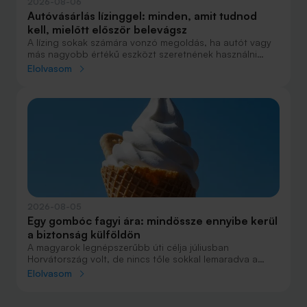
2026-08-06
Autóvásárlás lízinggel: minden, amit tudnod
kell, mielőtt először belevágsz
A lízing sokak számára vonzó megoldás, ha autót vagy
más nagyobb értékű eszközt szeretnének használni
anélkül, hogy azt egy összegben ki kellene fizetniük.
Elolvasom
Elsőre azonban könnyű elveszni a részletekben: önerő,
maradványérték, THM, GAP – csak néhány azok közül a
fogalmak közül, amelyekkel biztosan találkozol.
2026-08-05
Egy gombóc fagyi ára: mindössze ennyibe kerül
a biztonság külföldön
A magyarok legnépszerűbb úti célja júliusban
Horvátország volt, de nincs tőle sokkal lemaradva a
júniust megnyerő Olaszország sem. A tengerparti
Elolvasom
nyaralások fölénye elsöprő volt az adatok alapján,
autóval pedig majdnem annyian vágtak neki a
nyaralásnak, mint repülővel.