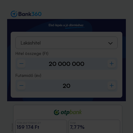
Lakáshitel
Hitel összege
(Ft)
Futamidő
(év)
TÖRLESZTŐRÉSZLET
THM
Promóció
159 174 Ft
7,77%