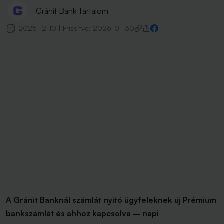
Gránit Bank Tartalom
2025-12-10
|
Frissítve:
2026-01-30
A Gránit Banknál számlát nyitó ügyfeleknek új Prémium
bankszámlát és ahhoz kapcsolva – napi